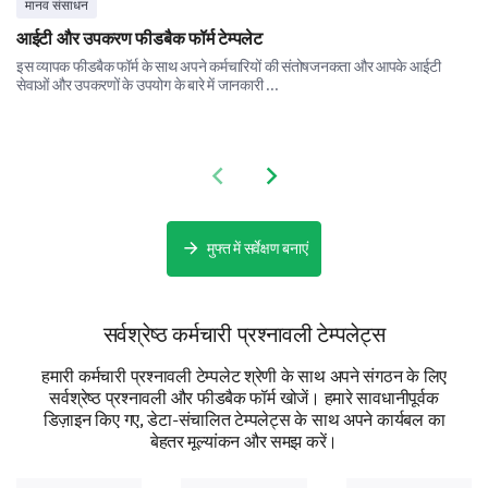
मानव संसाधन
Yes
आईटी और उपकरण फीडबैक फॉर्म टेम्पलेट
इस व्यापक फीडबैक फॉर्म के साथ अपने कर्मचारियों की संतोषजनकता और आपके आईटी
No
सेवाओं और उपकरणों के उपयोग के बारे में जानकारी ...
If no, what additional information would you
like to receive in the communications?
Previous slide
Next slide
मुफ्त में सर्वेक्षण बनाएं
सर्वश्रेष्ठ कर्मचारी प्रश्नावली टेम्पलेट्स
On a scale of 1 to 5, how would you rate the
effectiveness of our internal communications?
हमारी कर्मचारी प्रश्नावली टेम्पलेट श्रेणी के साथ अपने संगठन के लिए
सर्वश्रेष्ठ प्रश्नावली और फीडबैक फॉर्म खोजें। हमारे सावधानीपूर्वक
1 - Not at all effective
डिज़ाइन किए गए, डेटा-संचालित टेम्पलेट्स के साथ अपने कार्यबल का
5 - Very effective
बेहतर मूल्यांकन और समझ करें।