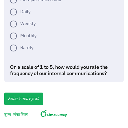
Daily
Weekly
Monthly
Rarely
On a scale of 1 to 5, how would you rate the
frequency of our internal communications?
1 - Too infrequent
5 - Too frequent
टेम्पलेट के साथ शुरू करें
1
2
द्वारा संचालित
Frequency of our internal communications