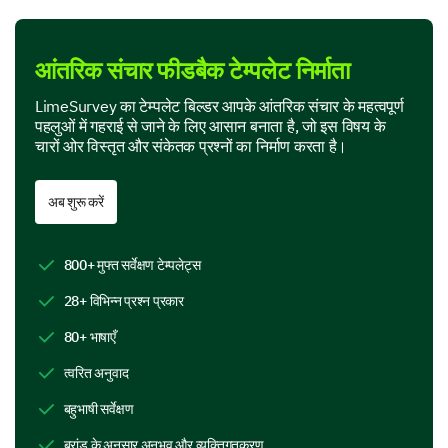
Quality of communication
आंतरिक संचार फीडबैक टेम्पलेट निर्माता
Let's now delve into the quality and clarity of our
internal communications.
LimeSurvey का टेम्पलेट बिल्डर आपके आंतरिक संचार के महत्वपूर्ण
पहलुओं में गहराई से जाने के लिए आसान बनाता है, जो इस विषय के
Do you find our internal communications clear
चारों ओर विस्तृत और संकेतक प्रश्नों का निर्माण करता है।
and easy to understand?
Yes
अब शुरू करें
No
800+ मुफ्त सर्वेक्षण टेम्पलेट्स
28+ विभिन्न प्रश्न प्रकार
If no, what aspects of the communication need
improvement for better understanding?
80+ भाषाएँ
त्वरित अनुवाद
बहुभाषी सर्वेक्षण
ब्रांड के अनुसार अनुभव और व्यक्तिगतकरण