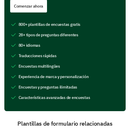
Comenzar ahora
Sí
No
800+ plantillas de encuestas gratis
28+ tipos de preguntas diferentes
Si no, ¿qué aspectos de la comunicación
80+ idiomas
necesitan mejora para una mejor
Traducciones rápidas
comprensión?
Encuestas multilingües
Experiencia de marca y personalización
Encuestas y preguntas ilimitadas
Características avanzadas de encuestas
En una escala del 1 al 5, ¿cómo calificaría la
calidad de nuestras comunicaciones internas?
1 - Muy poor
Plantillas de formulario relacionadas
5 - Excelente