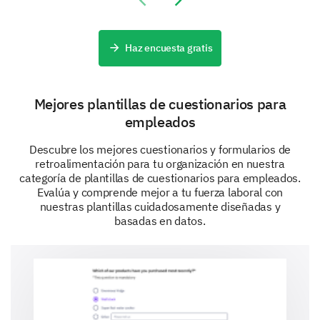
Previous slide
Next slide
recibir en las comunicaciones?
Haz encuesta gratis
Mejores plantillas de cuestionarios para
empleados
En una escala del 1 al 5, ¿cómo calificaría la
efectividad de nuestras comunicaciones
Descubre los mejores cuestionarios y formularios de
internas?
retroalimentación para tu organización en nuestra
categoría de plantillas de cuestionarios para empleados.
1 - No es nada efectiva
Evalúa y comprende mejor a tu fuerza laboral con
5 - Muy efectiva
nuestras plantillas cuidadosamente diseñadas y
basadas en datos.
La efectividad de nuestras comunicaciones internas