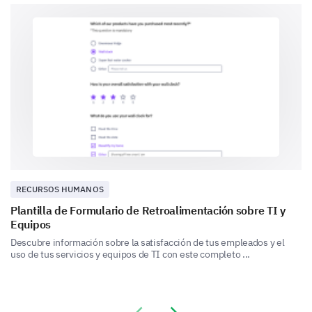
1
¿La calidad de nuestras comunicaciones internas?
Efectividad de la comunicación
Enfoquémonos en cuán efectiva es la comunicación
para proporcionarle la información que necesita.
¿Siente que nuestras comunicaciones internas
le proporcionan toda la información necesaria
RECURSOS HUMANOS
para completar su trabajo de manera efectiva?
Plantilla de Formulario de Retroalimentación sobre TI y
Equipos
Sí
Descubre información sobre la satisfacción de tus empleados y el
uso de tus servicios y equipos de TI con este completo ...
No
Si no, ¿qué información adicional le gustaría