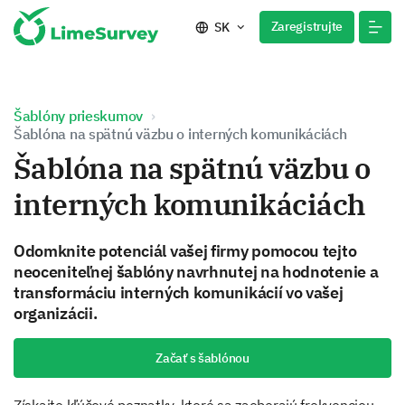
Zaregistrujte
SK
Šablóny prieskumov
Šablóna na spätnú väzbu o interných komunikáciách
Šablóna na spätnú väzbu o
interných komunikáciách
Odomknite potenciál vašej firmy pomocou tejto
neoceniteľnej šablóny navrhnutej na hodnotenie a
transformáciu interných komunikácií vo vašej
organizácii.
Začať s šablónou