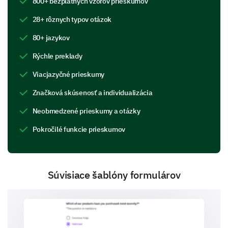
800+ bezplatných vzorov prieskumov
28+ rôznych typov otázok
80+ jazykov
Rýchle preklady
On a scale of 1 to 5, how would you rate the
Viacjazyčné prieskumy
quality of our internal communications?
Značková skúsenosť a individualizácia
1 - Very poor
Neobmedzené prieskumy a otázky
5 - Excellent
Pokročilé funkcie prieskumov
1
2
The quality of our internal communications?
Súvisiace šablóny formulárov
Effectiveness of communication
Let's focus on how effective the communication is in