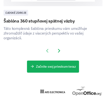
ĽUDSKÉ ZDROJE
Šablóna 360 stupňovej spätnej väzby
Táto komplexná šablóna prieskumu vám umožňuje
zhromaždiť údaje z viacerých perspektív vo vašej
organizácii.
Previous slide
Next slide
Začnite svoj prieskum teraz