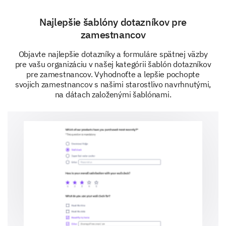
1 - Not at all effective
Najlepšie šablóny dotazníkov pre
5 - Very effective
zamestnancov
Objavte najlepšie dotazníky a formuláre spätnej väzby
1
pre vašu organizáciu v našej kategórii šablón dotazníkov
The effectiveness of our internal communications
pre zamestnancov. Vyhodnoťte a lepšie pochopte
svojich zamestnancov s našimi starostlivo navrhnutými,
na dátach založenými šablónami.
Your suggestions
We appreciate your insights. Your recommendations
will allow us to improve in key areas.
Please provide any suggestions or
recommendations you may have for the
improvement of our internal communications.