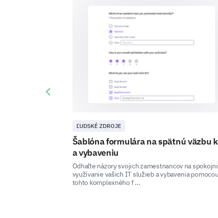
Previous slide
ĽUDSKÉ ZDROJE
Šablóna formulára na spätnú väzbu k
a vybaveniu
Odhaľte názory svojich zamestnancov na spokojno
využívanie vašich IT služieb a vybavenia pomoco
tohto komplexného f ...