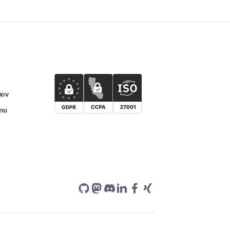
mov
umu
v