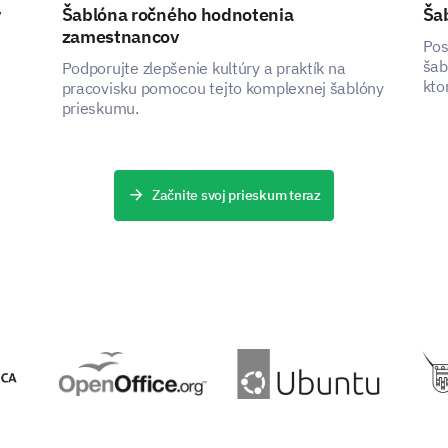
y
Šablóna ročného hodnotenia
Ša
zamestnancov
PODPOROVANÉ
Pos
šab
Podporujte zlepšenie kultúry a praktík na
kto
pracovisku pomocou tejto komplexnej šablóny
pou
prieskumu.
Začnite svoj prieskum teraz