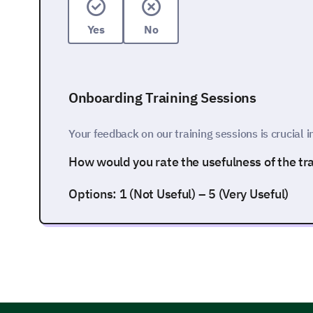
Yes
No
Onboarding Training Sessions
Your feedback on our training sessions is crucial i
How would you rate the usefulness of the tr
Options: 1 (Not Useful) – 5 (Very Useful)
1
2
3
4
5
Evaluate the following aspects of the traini
Options: 1 (Very Poor) to 5 (Excellent)