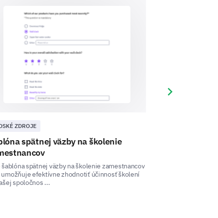
Next slide
DSKÉ ZDROJE
ĽUDSKÉ ZDROJE
lóna spätnej väzby na školenie
Šablóna dota
mestnancov
Podporujte zapoje
spokojnosť s prác
 support during your onboarding
 šablóna spätnej väzby na školenie zamestnancov
šablóny dotazníka 
 umožňuje efektívne zhodnotiť účinnosť školení
ašej spoločnos ...