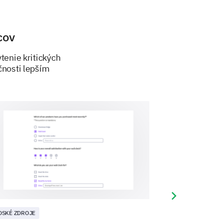
ence
cov
ng experience has been so far.
tenie kritických
čnosti lepším
uld you recommend our company
you may have about the
Next slide
DSKÉ ZDROJE
ĽUDSKÉ ZDROJE