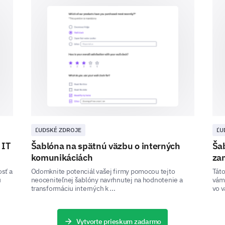
Buddy system/mentor
HR meetings
Training sessions
Documentation
ĽUDSKÉ ZDROJE
ĽU
 IT
Šablóna na spätnú väzbu o interných
Šab
komunikáciách
za
What could have been improved in terms of
sť a
Odomknite potenciál vašej firmy pomocou tejto
Táto
u
neoceniteľnej šablóny navrhnutej na hodnotenie a
vám
period?
transformáciu interných k ...
vo v
Vytvorte prieskum zadarmo