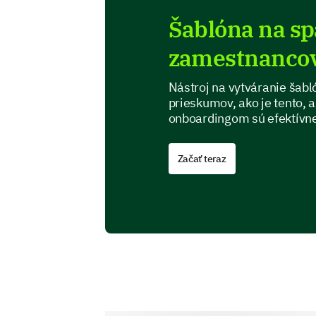
Šablóna na s
zamestnancov
Nástroj na vytváranie šab
prieskumov, ako je tento, 
onboardingom sú efektívn
Začať teraz