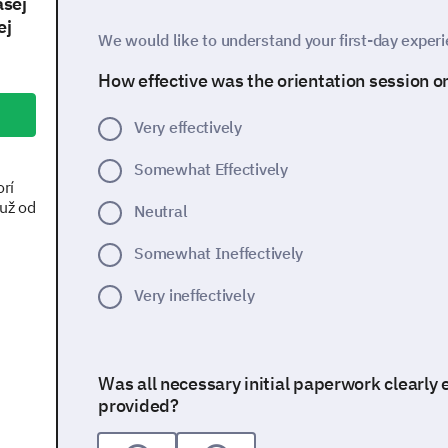
ašej
ej
We would like to understand your first-day experi
How effective was the orientation session on
Very effectively
Somewhat Effectively
rí
už od
Neutral
Somewhat Ineffectively
Very ineffectively
Was all necessary initial paperwork clearly
provided?