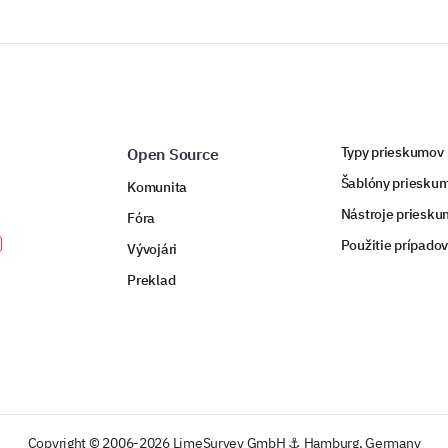
Typy prieskumov
Open Source
Šablóny priesku
Komunita
Nástroje priesk
Fóra
Použitie prípado
Vývojári
Preklad
Copyright © 2006-2026 LimeSurvey GmbH ⚓ Hamburg, Germany