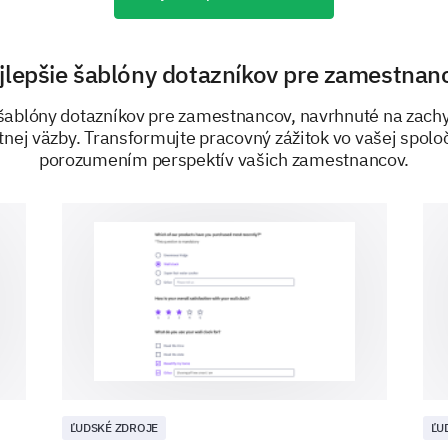
Wrapping Up Your Onboarding Experi
jlepšie šablóny dotazníkov pre zamestnan
Overall, we would like to know how your onboardi
šablóny dotazníkov pre zamestnancov, navrhnuté na zachy
tnej väzby. Transformujte pracovný zážitok vo vašej spolo
Based on your onboarding experience, wo
porozumením perspektív vašich zamestnancov.
to a friend as a good place to work?
Yes
Maybe
No
Provide any other suggestions or feedback 
onboarding process.
ĽUDSKÉ ZDROJE
ĽU