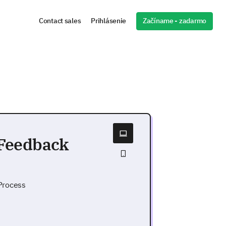
Začíname - zadarmo
Contact sales
Prihlásenie
Feedback
Process