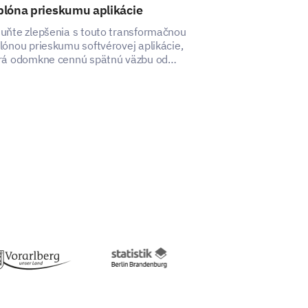
blóna prieskumu aplikácie
Šablóna prie
uňte zlepšenia s touto transformačnou
S touto šablóno
lónou prieskumu softvérovej aplikácie,
autonómie môžet
rá odomkne cennú spätnú väzbu od
autonómia ovply
žívateľov na zlepšenie ich skúsenosti.
vašich zamestn