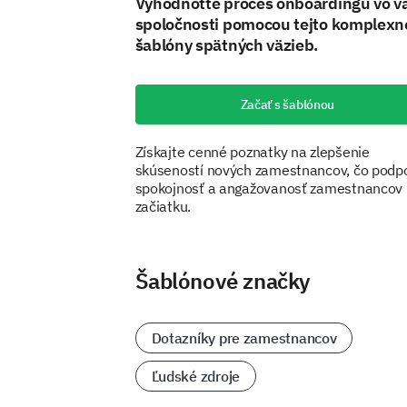
Vyhodnoťte proces onboardingu vo v
spoločnosti pomocou tejto komplexn
šablóny spätných väzieb.
Začať s šablónou
Získajte cenné poznatky na zlepšenie
skúseností nových zamestnancov, čo podpo
spokojnosť a angažovanosť zamestnancov 
začiatku.
Šablónové značky
Dotazníky pre zamestnancov
Ľudské zdroje