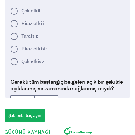
Çok etkili
Biraz etkili
Tarafsız
Biraz etkisiz
Çok etkisiz
Gerekli tüm başlangıç belgeleri açık bir şekilde
açıklanmış ve zamanında sağlanmış mıydı?
Evet
Hayır
Şablonla başlayın
GÜCÜNÜ KAYNAĞI
Oryantasyon Eğitim Seansları