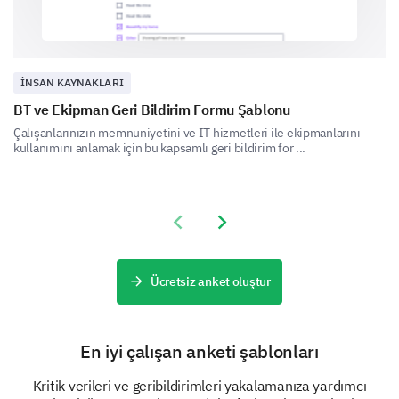
İK toplantıları
İNSAN KAYNAKLARI
BT ve Ekipman Geri Bildirim Formu Şablonu
Çalışanlarınızın memnuniyetini ve IT hizmetleri ile ekipmanlarını
kullanımını anlamak için bu kapsamlı geri bildirim for ...
Eğitim seansları
Previous slide
Next slide
Belgeler
Ücretsiz anket oluştur
En iyi çalışan anketi şablonları
Kritik verileri ve geribildirimleri yakalamanıza yardımcı
Oryantasyon sürecindeki destek bakımından