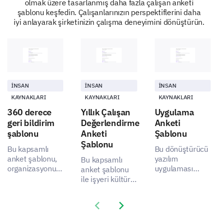
olmak üzere tasarlanmış daha fazla çalışan anketi
neyin iyileştirilebileceğini düşünüyorsunuz?
şablonu keşfedin. Çalışanlarınızın perspektiflerini daha
iyi anlayarak şirketinizin çalışma deneyimini dönüştürün.
Oryantasyon Deneyiminizi Tamamlama
Genel olarak, oryantasyon deneyiminizin nasıl
geçtiğini öğrenmek istiyoruz.
İNSAN
İNSAN
İNSAN
KAYNAKLARI
KAYNAKLARI
KAYNAKLARI
Oryantasyon deneyiminize dayanarak,
360 derece
Yıllık Çalışan
Uygulama
şirketimizi bir arkadaşınıza çalışmak için iyi bir
geri bildirim
Değerlendirme
Anketi
yer olarak tavsiye eder misiniz?
şablonu
Anketi
Şablonu
Şablonu
Evet
Belki
Hayır
Bu kapsamlı
Bu dönüştürücü
anket şablonu,
yazılım
Bu kapsamlı
organizasyonunuzda
uygulaması
anket şablonu
Oryantasyon süreciyle ilgili diğer öneri veya
birden fazla
anket şablonu
ile işyeri kültürü
geri bildirimlerinizi sağlayın.
perspektiften
ile iyileştirmeleri
ve
veri toplamanızı
yönlendirin,
uygulamalarında
Previous slide
Next slide
sağlar.
kullanıcı geri
iyileşme
bildirimlerini