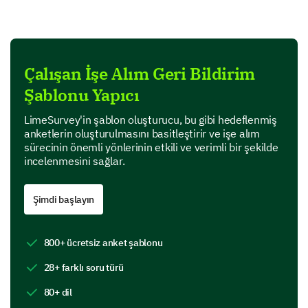
Eğitim seanslarımıza ilişkin geri bildiriminiz, bunları
gelecekteki işe alımlar için geliştirmek açısından
kritik öneme sahiptir.
Çalışan İşe Alım Geri Bildirim
Verilen eğitim seanslarının faydasını nasıl
değerlendirirsiniz?
Şablonu Yapıcı
LimeSurvey'in şablon oluşturucu, bu gibi hedeflenmiş
Seçenekler: 1 (Hiç Faydalı Değil) – 5 (Çok
anketlerin oluşturulmasını basitleştirir ve işe alım
Faydalı)
sürecinin önemli yönlerinin etkili ve verimli bir şekilde
incelenmesini sağlar.
1
2
3
4
5
Şimdi başlayın
Eğitim seanslarının aşağıdaki yönlerini
değerlendiriniz:
800+ ücretsiz anket şablonu
Seçenekler: 1 (Çok Kötü) ile 5 (Mükemmel)
28+ farklı soru türü
1
2
3
4
5
80+ dil