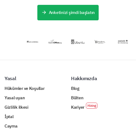
sağlayın.
açığa çıkararak
deneyimlerini
Anketinizi şimdi başlatın
geliştirin.
Yasal
Hakkımızda
Hükümler ve Koşullar
Blog
Yasal uyarı
Bülten
Gizlilik ilkesi
Kariyer
İptal
Cayma