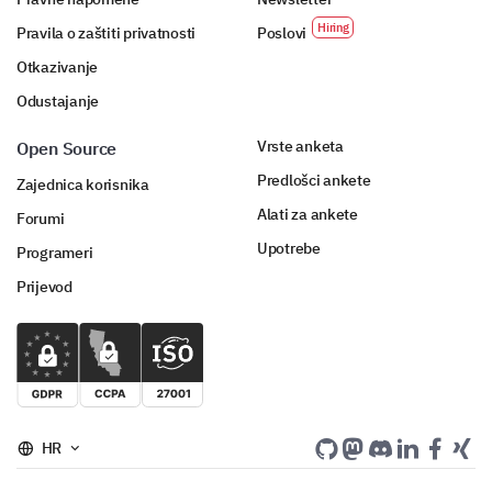
Pravila o zaštiti privatnosti
Poslovi
Otkazivanje
Odustajanje
Vrste anketa
Open Source
Predlošci ankete
Zajednica korisnika
Alati za ankete
Forumi
Upotrebe
Programeri
Prijevod
HR