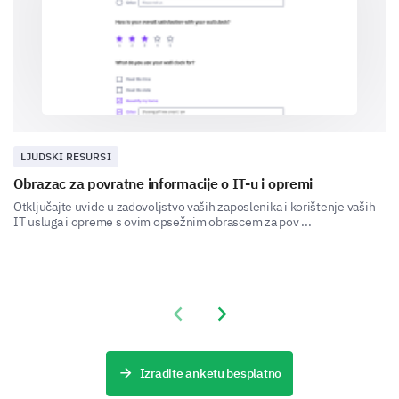
HR meetings
LJUDSKI RESURSI
Obrazac za povratne informacije o IT-u i opremi
Training sessions
Otključajte uvide u zadovoljstvo vaših zaposlenika i korištenje vaših
IT usluga i opreme s ovim opsežnim obrascem za pov ...
Documentation
Previous slide
Next slide
Izradite anketu besplatno