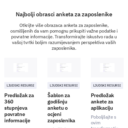
What could have been improved in terms of
Najbolji obrasci anketa za zaposlenike
support during your onboarding period?
Otkrijte više obrazaca anketa za zaposlenike,
osmišljenih da vam pomognu prikupiti važne podatke i
povratne informacije. Transformirajte iskustvo rada u
vašoj tvrtki boljim razumijevanjem perspektiva vaših
Wrapping Up Your Onboarding
zaposlenika.
Experience
Overall, we would like to know how your onboarding
experience has been so far.
Based on your onboarding experience, would
you recommend our company to a friend as a
LJUDSKI RESURSI
LJUDSKI RESURSI
LJUDSKI RESURSI
good place to work?
Predložak za
Šablon za
Predložak
360
godišnju
ankete za
Yes
Maybe
No
stupnjeva
anketu o
aplikaciju
povratne
ocjeni
Poboljšajte s
informacije
zaposlenika
Provide any other suggestions or feedback you
ovim