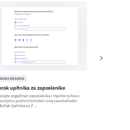
Next slide
UDSKI RESURSI
LJUDSKI RESURSI
rak upitnika za zaposlenike
Šablon za pov
uvođenju zap
ćajte angažman zaposlenika i mjerite njihovo
voljstvo poslom koristeći ovaj sveobuhvatni
Procijenite proces
ložak Upitnika za Z ...
tvrtku pomoću ovo
povratne informacij
you've faced, and the effectiveness of