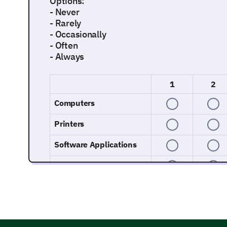
Options:
- Never
- Rarely
- Occasionally
- Often
- Always
1
2
Computers
Printers
Software Applications
IT Support
Networks