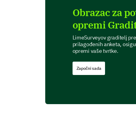
Obrazac za pov
opremi Gradit
LimeSurveyov graditelj pre
prilagođenih anketa, osigu
opremi vaše tvrtke.
Započni sada