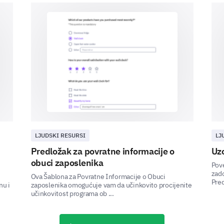
IT Support
Internet Service
Hardware
Software
LJUDSKI RESURSI
LJ
Predložak za povratne informacije o
Uzo
obuci zaposlenika
Pove
zado
Ova Šablona za Povratne Informacije o Obuci
Challenges and Solutions
Pred
nu i
zaposlenika omogućuje vam da učinkovito procijenite
učinkovitost programa ob ...
In this section, we want to delve into any issues 
our solutions.