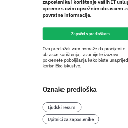
zaposlenika i korištenje vaših IT uslu
opreme s ovim opsežnim obrascem z
povratne informacije.
Započni s predloškom
Ova predložak vam pomaže da procijenite
obrasce korištenja, razumijete izazove i
pokrenete poboljšanja kako biste unaprijedi
korisničko iskustvo.
Oznake predloška
Ljudski resursi
Upitnici za zaposlenike