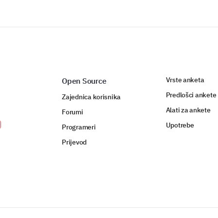
OMOGUĆENO OD
Vrste anketa
Open Source
Predlošci ankete
Zajednica korisnika
Alati za ankete
Forumi
Upotrebe
Programeri
Prijevod