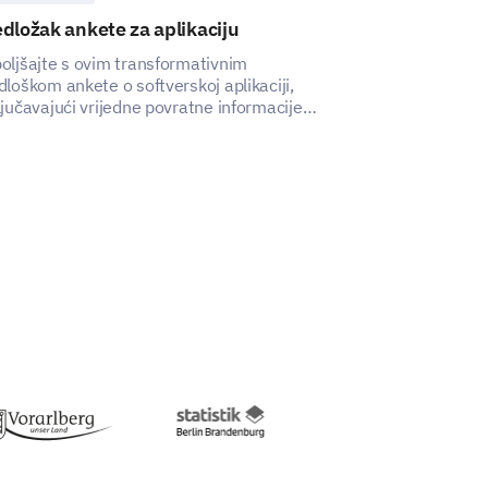
dložak ankete za aplikaciju
Predložak ank
ions about your overall experience.
oljšajte s ovim transformativnim
Ovim obrascem z
erall satisfaction with our IT
dloškom ankete o softverskoj aplikaciji,
možete steći uv
ljučavajući vrijedne povratne informacije
na performanse 
isnika kako biste unaprijedili njihovo
zaposlenika.
ustvo.
l feedback which might help us