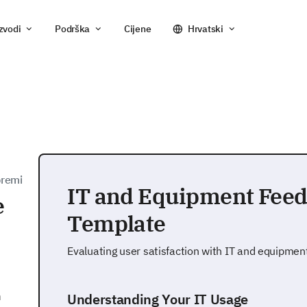
zvodi
Podrška
Cijene
Hrvatski
premi
IT and Equipment Fee
e
Template
Evaluating user satisfaction with IT and equipmen
h
Understanding Your IT Usage