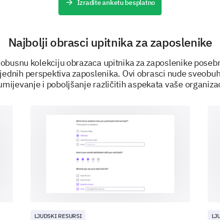
Izradite anketu besplatno
Describe a significant IT or equipment issu
how it was resolved.
Najbolji obrasci upitnika za zaposlenike
robusnu kolekciju obrazaca upitnika za zaposlenike posebn
rijednih perspektiva zaposlenika. Ovi obrasci nude sveobuh
umijevanje i poboljšanje različitih aspekata vaše organizac
Were you satisfied with the resolution of t
issue?
Yes
Final Thoughts
LJUDSKI RESURSI
LJ