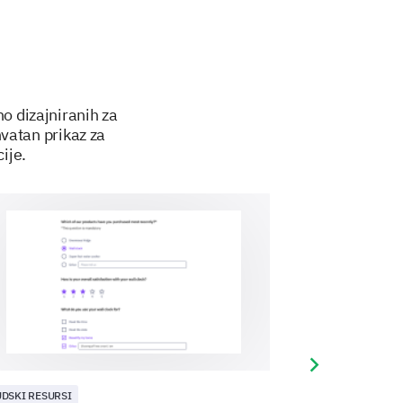
e you experienced recently and
o dizajniranih za
vatan prikaz za
ije.
he mentioned IT or equipment
Uncertain
No
Next slide
UDSKI RESURSI
LJUDSKI RESURSI