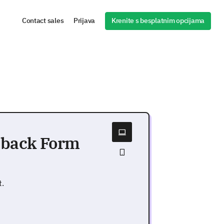
Krenite s besplatnim opcijama
Contact sales
Prijava
dback Form
t.