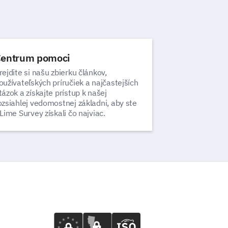
entrum pomoci
rejdite si našu zbierku článkov,
oužívateľských príručiek a najčastejších
tázok a získajte prístup k našej
ozsiahlej vedomostnej základni, aby ste
 Lime Survey získali čo najviac.