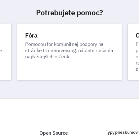
Potrebujete pomoc?
Fóra
C
Pomocou fór komunitnej podpory na
P
e
stránke LimeSurvey.org. nájdete riešenia
p
najčastejších otázok.
o
r
z
Typy prieskumov
Open Source