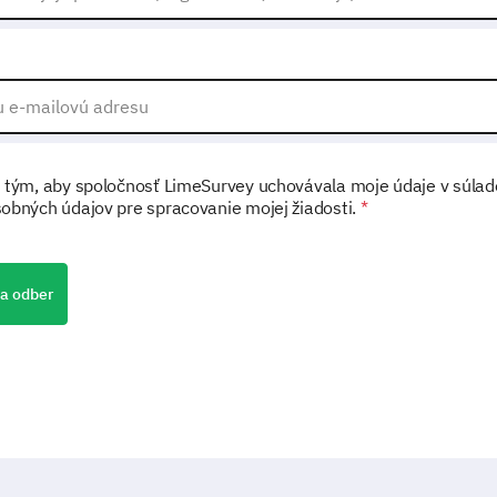
 tým, aby spoločnosť LimeSurvey uchovávala moje údaje v súla
obných údajov pre spracovanie mojej žiadosti.
*
na odber