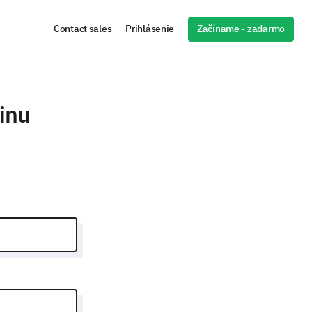
Začíname - zadarmo
Contact sales
Prihlásenie
tinu