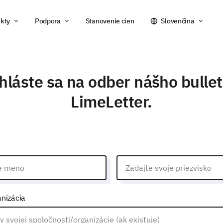
kty
Podpora
Stanovenie cien
Slovenčina
hláste sa na odber nášho bulle
LimeLetter.
nizácia