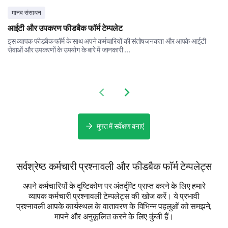
How would you rate your overall emotional
मानव संसाधन
well-being on a scale of 1-10?
आईटी और उपकरण फीडबैक फॉर्म टेम्पलेट
इस व्यापक फीडबैक फॉर्म के साथ अपने कर्मचारियों की संतोषजनकता और आपके आईटी
सेवाओं और उपकरणों के उपयोग के बारे में जानकारी ...
Please select whether you agree with the
following statements.
Previous slide
Next slide
I feel comfortable discussing mental health in the wor
मुफ्त में सर्वेक्षण बनाएं
I know where to seek help if I am feeling stressed or a
सर्वश्रेष्ठ कर्मचारी प्रश्नावली और फीडबैक फॉर्म टेम्पलेट्स
Workplace Health Culture
अपने कर्मचारियों के दृष्टिकोण पर अंतर्दृष्टि प्राप्त करने के लिए हमारे
Let's hear your thoughts on workplace health culture.
व्यापक कर्मचारी प्रश्नावली टेम्पलेट्स की खोज करें। ये प्रभावी
प्रश्नावली आपके कार्यस्थल के वातावरण के विभिन्न पहलुओं को समझने,
Do you believe your workplace promotes a
मापने और अनुकूलित करने के लिए कुंजी हैं।
healthy lifestyle?