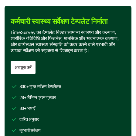
Let's talk about your physical activity and fitness
level.
कर्मचारी स्वास्थ्य सर्वेक्षण टेम्पलेट निर्माता
If you selected 'Other' in the previous question,
please specify which activity.
LimeSurvey का टेम्पलेट बिल्डर सामान्य स्वास्थ्य और कल्याण,
शारीरिक गतिविधि और फिटनेस, मानसिक और भावनात्मक कल्याण,
और कार्यस्थल स्वास्थ्य संस्कृति को कवर करने वाले प्रभावी और
व्यापक सर्वेक्षण को सहजता से डिजाइन करता है।
Please rate the following statements based on
your agreement.
अब शुरू करें
Options:
- Strongly disagree
800+ मुफ्त सर्वेक्षण टेम्पलेट्स
- Disagree
- Neutral
28+ विभिन्न प्रश्न प्रकार
- Agree
80+ भाषाएँ
- Strongly agree
त्वरित अनुवाद
बहुभाषी सर्वेक्षण