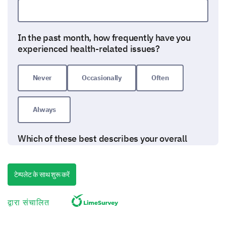
In the past month, how frequently have you
experienced health-related issues?
Never
Occasionally
Often
Always
Which of these best describes your overall
eating habits?
टेम्पलेट के साथ शुरू करें
द्वारा संचालित
Physical Activity and Fitness