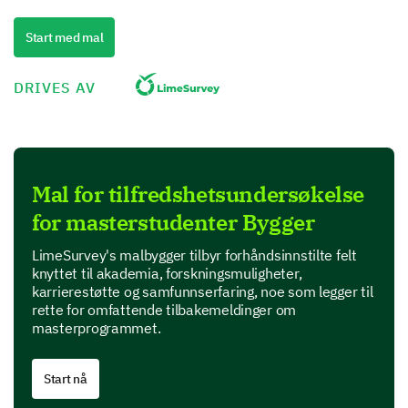
Quality
Start med mal
Performance
DRIVES AV
Value for money
Product Features
Mal for tilfredshetsundersøkelse
In this section, we are interested in your perspective
for masterstudenter Bygger
on specific features of our product.
Which features of our product do you find most
LimeSurvey's malbygger tilbyr forhåndsinnstilte felt
useful? (Select all that apply)
knyttet til akademia, forskningsmuligheter,
karrierestøtte og samfunnserfaring, noe som legger til
rette for omfattende tilbakemeldinger om
Feature A
masterprogrammet.
Feature B
Start nå
Feature C