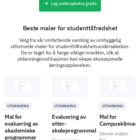
Lag undersøkelse gratis
Beste maler for studenttilfredshet
Velg fra vår omfattende samling av omhyggelig
utformede maler for studenttilfredshetsundersøkelser.
De er laget for å fange viktige innsikter, slik at
utdanningsinstitusjoner kan skape eksepsjonelle
læringsopplevelser.
UTDANNING
UTDANNING
UTDANNING
Mal for
Evaluering av
Mal for
evaluering av
etter-
Campusklimaun
akademiske
skoleprogrammal
Denne malen
programmer
for