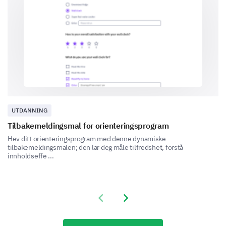
1
2
3
4
5
Can you provide a detailed description of a
recent experience with our customer service?
UTDANNING
Tilbakemeldingsmal for orienteringsprogram
Final Feedback
Hev ditt orienteringsprogram med denne dynamiske
Share your overall experience and any additional
tilbakemeldingsmalen; den lar deg måle tilfredshet, forstå
innholdseffe ...
comments you have for us.
Please, share any additional comments or
suggestions you have to improve our
Previous slide
Next slide
product/services.