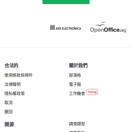
社區體驗與整體滿意度
最後，讓我們探索您與大學社區的互動及您的整體滿意
度。
在1-5的範圍內，您對您的研究生課程整體滿意
度為多少？
合法的
關於我們
(1 - 非常不滿意，2 - 不滿意，3 - 中立，4 - 滿
使用條款與條件
部落格
意，5 - 非常滿意)
法律聲明
電子報
1
2
3
4
5
隱私權政策
工作機會
取消
撤回
調查類型
開源