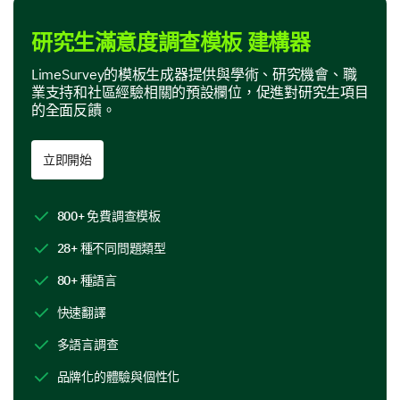
我們知道研究機會和設施在研究生課程中的重要性。讓
我們來討論您對這些的經驗。
研究生滿意度調查模板 建構器
您在課程中參加了任何研究項目嗎？
LimeSurvey的模板生成器提供與學術、研究機會、職
業支持和社區經驗相關的預設欄位，促進對研究生項目
的全面反饋。
立即開始
您能簡要描述提供給您的研究機會嗎？
800+ 免費調查模板
28+ 種不同問題類型
80+ 種語言
請評價您大學設施的以下方面：
快速翻譯
多語言調查
(1 - 非常差，2，3，4，5 - 一般，6，7，8，
9，10 - 優秀)
品牌化的體驗與個性化