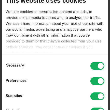
This website uses cookies
Características avançadas
Perguntas frequentes gerais
We use cookies to personalise content and ads, to
Solução de problemas
Soluções alternativas
provide social media features and to analyse our traffic.
Licença
We also share information about your use of our site with
Registro de alteração de versão
our social media, advertising and analytics partners who
Plugins - Avançado
may combine it with other information that you’ve
Main chapters
provided to them or that they’ve collected from your use
Actions
of their services. You consent to our cookies if you
Page
continue to use our website.
Discussion
You may change your cookie consent at any time in our
View source
Consent
Privacy Policy at
this link
.
View history
Necessary
Selection
Pesquisas - gestão
Preferences
From LimeSurvey Manual
Statistics
This page is a
translated version
of the page
Surveys - management
and the translation is 100% complete.
Other languages: