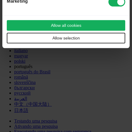
Marketing
Deutsch
English
Nederlands
Allow all cookies
Tiếng Việt
dansk
Allow selection
español
français
italiano
magyar
polski
português
português do Brasil
română
slovenščina
български
русский
العربية
中文（中国大陆）
日本語
Testando uma pesquisa
Ativando uma pesquisa
Executando uma pesquisa com segurança