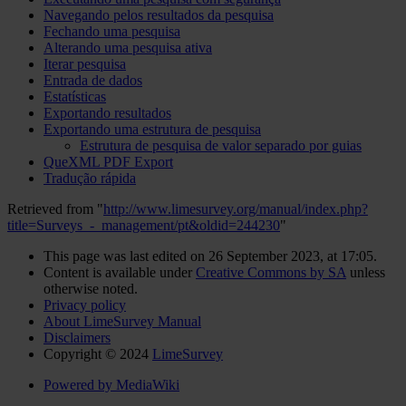
Navegando pelos resultados da pesquisa
Fechando uma pesquisa
Alterando uma pesquisa ativa
Iterar pesquisa
Entrada de dados
Estatísticas
Exportando resultados
Exportando uma estrutura de pesquisa
Estrutura de pesquisa de valor separado por guias
QueXML PDF Export
Tradução rápida
Retrieved from "
http://www.limesurvey.org/manual/index.php?
title=Surveys_-_management/pt&oldid=244230
"
This page was last edited on 26 September 2023, at 17:05.
Content is available under
Creative Commons by SA
unless
otherwise noted.
Privacy policy
About LimeSurvey Manual
Disclaimers
Copyright © 2024
LimeSurvey
Powered by MediaWiki