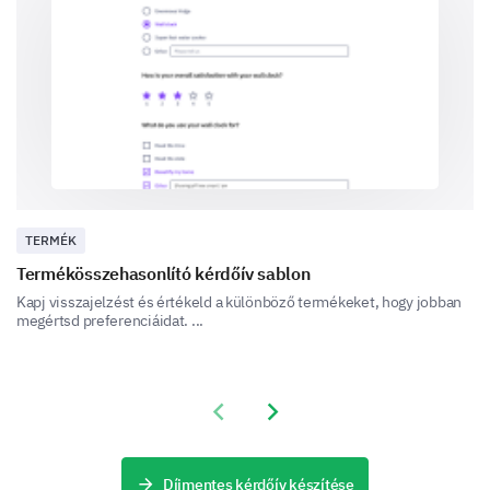
Never
Rarely
Occasionally
Often
Always
TERMÉK
Termékösszehasonlító kérdőív sablon
Which specific features do you use the most,
Kapj visszajelzést és értékeld a különböző termékeket, hogy jobban
and why?
megértsd preferenciáidat. ...
Feature 1:
Previous slide
Next slide
Feature 2:
Díjmentes kérdőív készítése