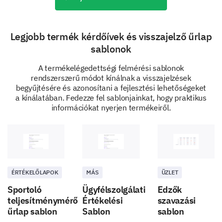
Feature 3:
Legjobb termék kérdőívek és visszajelző űrlap
sablonok
A termékelégedettségi felmérési sablonok
rendszerszerű módot kínálnak a visszajelzések
begyűjtésére és azonosítani a fejlesztési lehetőségeket
a kínálatában. Fedezze fel sablonjainkat, hogy praktikus
Your Preferences and Suggestions
információkat nyerjen termékeiről.
We value your opinion! Share with us your
preferences and any suggestions you may have for
improvement.
If you could change one thing about our
product, what would it be?
ÉRTÉKELŐLAPOK
MÁS
ÜZLET
Sportoló
Ügyfélszolgálati
Edzők
teljesítménymérő
Értékelési
szavazási
űrlap sablon
Sablon
sablon