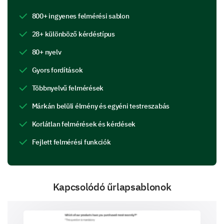
product to understand your detailed experience.
800+ ingyenes felmérési sablon
28+ különböző kérdéstípus
How would you rate the following features of
our product?
80+ nyelv
Very Poor
Poor
Neutral
Gyors fordítások
Usability
Többnyelvű felmérések
Márkán belüli élmény és egyéni testreszabás
Performance
Korlátlan felmérések és kérdések
Design
Fejlett felmérési funkciók
Reliability
Customer Service/support
Kapcsolódó űrlapsablonok
How often do you encounter issues with our
product?