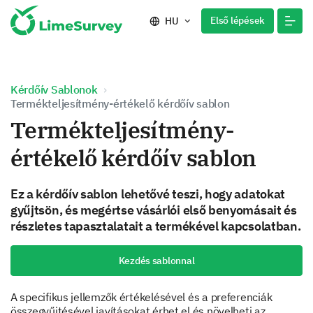
Első lépések
HU
Kérdőív Sablonok
Termékteljesítmény-értékelő kérdőív sablon
Termékteljesítmény-
értékelő kérdőív sablon
Ez a kérdőív sablon lehetővé teszi, hogy adatokat
gyűjtsön, és megértse vásárlói első benyomásait és
részletes tapasztalatait a termékével kapcsolatban.
Kezdés sablonnal
A specifikus jellemzők értékelésével és a preferenciák
összegyűjtésével javításokat érhet el és növelheti az