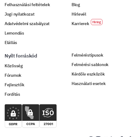
Felhasználási feltételek
Blog
satisfaction and final thoughts.
Jogi nyilatkozat
Hírlevél
Overall, how satisfied are you with our product
compared to similar products on the market?
Adatvédelmi szabályzat
Karrierek
Lemondás
Increase
Same
De
Elállás
Overall Satisfaction
Felméréstípusok
Nyílt forráskód
Usefulness
Felmérési sablonok
Közösség
Value for Money
Kérdőív eszközök
Fórumok
Használati esetek
Fejlesztők
Customer Support Satisfaction
Fordítás
Any additional comments or suggestions?