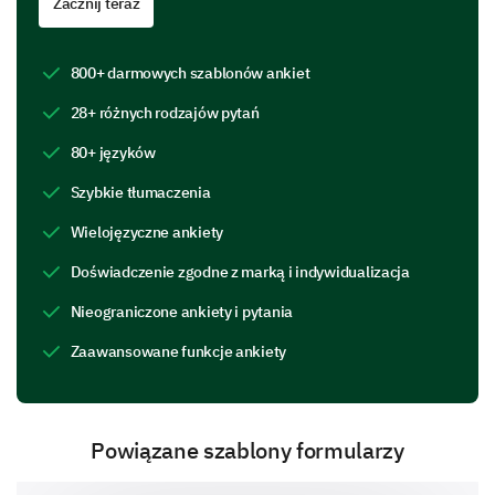
Zacznij teraz
product to understand your detailed experience.
800+ darmowych szablonów ankiet
How would you rate the following features of
our product?
28+ różnych rodzajów pytań
80+ języków
Very Poor
Poor
Neutral
Szybkie tłumaczenia
Usability
Wielojęzyczne ankiety
Performance
Doświadczenie zgodne z marką i indywidualizacja
Design
Nieograniczone ankiety i pytania
Reliability
Zaawansowane funkcje ankiety
Customer Service/support
Powiązane szablony formularzy
How often do you encounter issues with our
product?