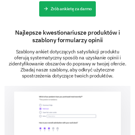
Zrób ankietę za darmo
Feature 3:
Najlepsze kwestionariusze produktów i
szablony formularzy opinii
Szablony ankiet dotyczących satysfakcji produktu
oferują systematyczny sposób na uzyskanie opinii i
Your Preferences and Suggestions
zidentyfikowanie obszarów do poprawy w twojej ofercie.
Zbadaj nasze szablony, aby odkryć użyteczne
We value your opinion! Share with us your
spostrzeżenia dotyczące twoich produktów.
preferences and any suggestions you may have for
improvement.
If you could change one thing about our
product, what would it be?