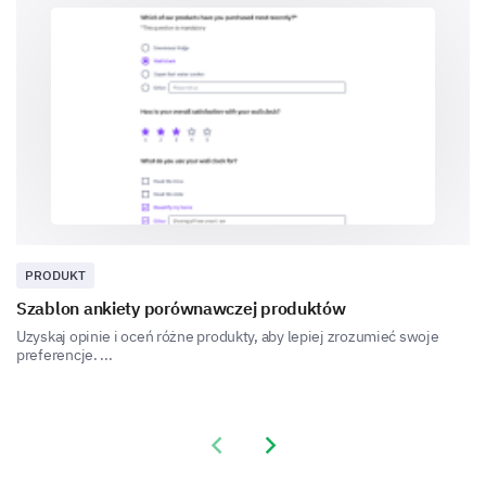
Never
Rarely
Occasionally
Often
Always
PRODUKT
Which specific features do you use the most,
Szablon ankiety porównawczej produktów
and why?
Uzyskaj opinie i oceń różne produkty, aby lepiej zrozumieć swoje
Feature 1:
preferencje. ...
Previous slide
Next slide
Feature 2: