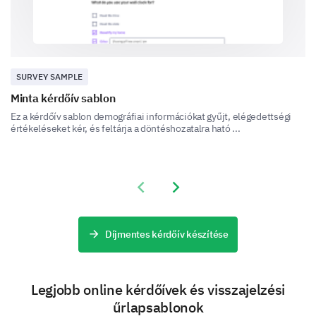
from us? (Select all that apply)
Email
SMS
SURVEY SAMPLE
Minta kérdőív sablon
Phone Call
Ez a kérdőív sablon demográfiai információkat gyűjt, elégedettségi
értékeléseket kér, és feltárja a döntéshozatalra ható ...
In-App Notifications
Social Media
Previous slide
Next slide
Provide your level of agreement with the
following statements:
Díjmentes kérdőív készítése
I find the email communications informative: Yes, No, 
Legjobb online kérdőívek és visszajelzési
űrlapsablonok
I would like more in-depth updates: Yes, No, Uncertain