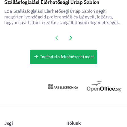
Szállásfoglalási Elérhetőségi Űrlap Sablon
Do you have any other comments or
Ez a Szállásfoglalási Elérhetőségi Űrlap Sablon segít
megérteni vendégeid preferenciáit és igényeit, feltárva,
suggestions for us?
hogyan javíthatod a szállás szolgáltatásod elégedettségét
és élményét.
Previous slide
Next slide
Indítsd el a felmérésedet most
Jogi
Rólunk