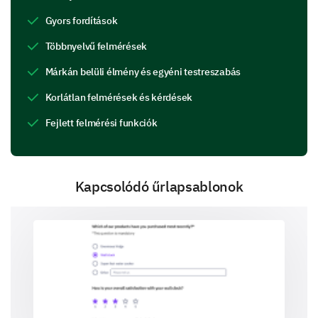
Functionality:
Gyors fordítások
Visual Appeal:
Többnyelvű felmérések
Speed/Performance:
Márkán belüli élmény és egyéni testreszabás
Korlátlan felmérések és kérdések
What improvements would you suggest for our
Fejlett felmérési funkciók
features?
Kapcsolódó űrlapsablonok
Exploring Your Preferences
We’d like to understand your preferences better to
tailor our services/products to your needs.
Which type of communications do you prefer