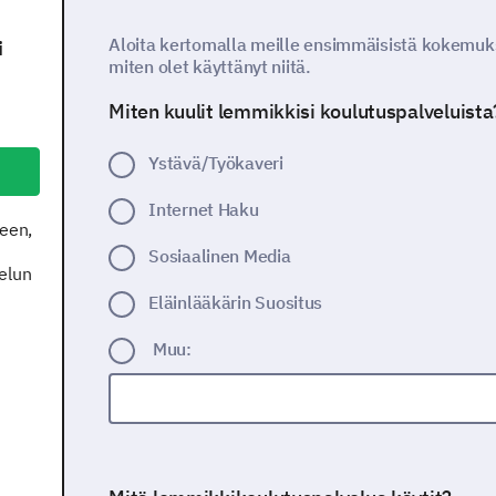
Aloita kertomalla meille ensimmäisistä kokemuksi
i
miten olet käyttänyt niitä.
Miten kuulit lemmikkisi koulutuspalveluista
Ystävä/Työkaveri
Internet Haku
seen,
Sosiaalinen Media
elun
Eläinlääkärin Suositus
Muu: