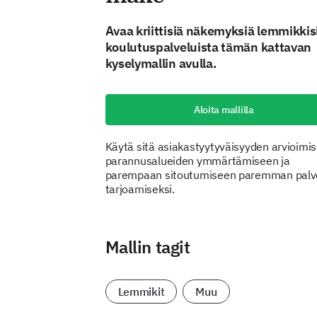
Avaa kriittisiä näkemyksiä lemmikkis
koulutuspalveluista tämän kattavan
kyselymallin avulla.
Aloita mallilla
Käytä sitä asiakastyytyväisyyden arvioimi
parannusalueiden ymmärtämiseen ja
parempaan sitoutumiseen paremman palv
tarjoamiseksi.
Mallin tagit
Lemmikit
Muu