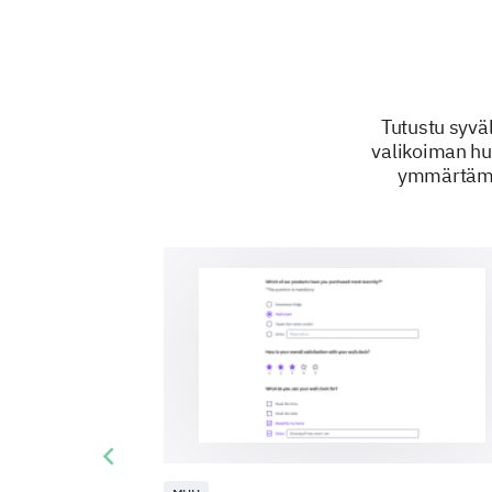
Tutustu syvä
valikoiman huo
ymmärtämä
Previous slide