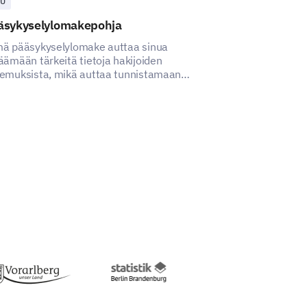
U
MUU
äsykyselylomakepohja
Jälkihoito-oh
tyytyväisyysk
ä pääsykyselylomake auttaa sinua
äämään tärkeitä tietoja hakijoiden
Tämä malli aut
emuksista, mikä auttaa tunnistamaan
tietoa vanhempi
annettavia asioita.
tyytyväisyydestä