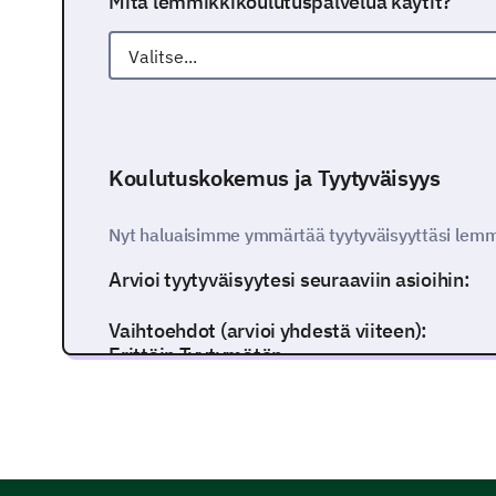
Mitä lemmikkikoulutuspalvelua käytit?
Koulutuskokemus ja Tyytyväisyys
Nyt haluaisimme ymmärtää tyytyväisyyttäsi lem
Arvioi tyytyväisyytesi seuraaviin asioihin:
Vaihtoehdot (arvioi yhdestä viiteen):
Erittäin Tyytymätön
Jonkin verran Tyytymätön
Neutraali
Jonkin verran Tyytyväinen
Erittäin Tyytyväinen