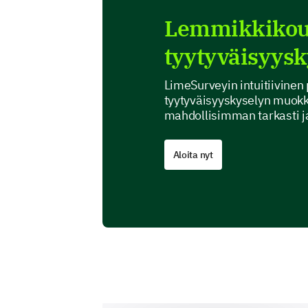
Lemmikkikou
tyytyväisyys
LimeSurveyin intuitiivine
tyytyväisyyskyselyn muokka
mahdollisimman tarkasti ja
Aloita nyt