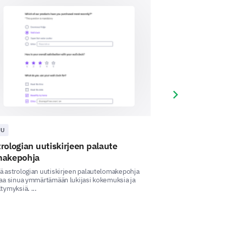
uta meitä ymmärtämään, miten
Next slide
himme? Valitse kaikki, jotka
.
U
MUU
rologian uutiskirjeen palaute
Astrologiakurs
makepohja
Tämä astrologiakur
mittaamaan kurssis
 astrologian uutiskirjeen palautelomakepohja
tehokkuutta sekä 
aa sinua ymmärtämään lukijasi kokemuksia ja
tymyksiä. ...