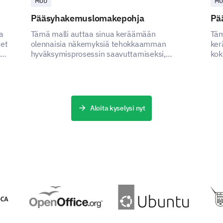
MUU
MU
Pääsyhakemuslomakepohja
Pä
a
Tämä malli auttaa sinua keräämään
Täm
et
olennaisia näkemyksiä tehokkaamman
ker
hyväksymisprosessin saavuttamiseksi,
kok
käsitellen sidosryhmien kipupisteitä kriittisten
par
tietojen keräämisen kautta.
Aloita kyselysi nyt