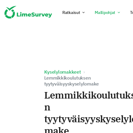
Ratkaisut
Mallipohjat
T
Kyselylomakkeet
Lemmikkikoulutuksen
tyytyväisyyskyselylomake
Lemmikkikoulutuk
n
tyytyväisyyskyselyl
make