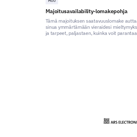
MUU
Majoitusavailability-lomakepohja
Tämä majoituksen saatavuuslomake autta
sinua ymmärtämään vieraidesi mieltymyks
ja tarpeet, paljastaen, kuinka voit parantaa
majoituspalvelusi tyytyväisyyttä ja
kokemusta.