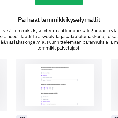
Tasaisempi
Parhaat lemmikkikyselymallit
asiakaspalvelu
llisesti lemmikkikyselytemplaattiomme kategoriaan löytä
Halvempi hinta
lellisesti laadittuja kyselyitä ja palautelomakkeita, jotka
än asiakasongelmia, suunnittelemaan parannuksia ja 
lemmikkipalvelujasi.
Ole hyvä ja anna lisäpalautetta kokemukses
lemmikkikoulutuspalveluissamme.
VOIMAKAS