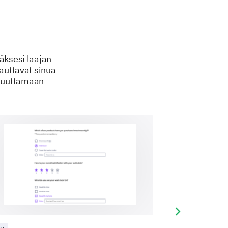
äksesi laajan
 auttavat sinua
muuttamaan
tasi
Next slide