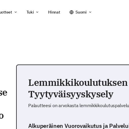
uotteet
Tuki
Hinnat
Suomi
Lemmikkikoulutuksen
se
Tyytyväisyyskysely
Palautteesi on arvokasta lemmikkikoulutuspalve
o
Alkuperäinen Vuorovaikutus ja Palvelu