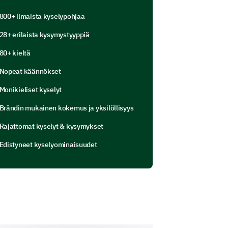
3
4
5
800+ ilmaista kyselypohjaa
28+ erilaista kysymystyyppiä
80+ kieltä
Nopeat käännökset
Monikieliset kyselyt
Brändin mukainen kokemus ja yksilöllisyys
amme muille?
Rajattomat kyselyt & kysymykset
Edistyneet kyselyominaisuudet
itko antaa syitä miksi et?