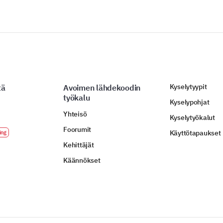
Kyselytyypit
tä
Avoimen lähdekoodin
työkalu
Kyselypohjat
Yhteisö
Kyselytyökalut
Foorumit
Käyttötapaukset
Kehittäjät
Käännökset