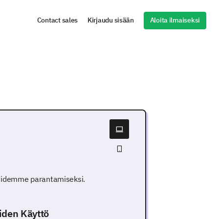
Aloita ilmaiseksi
Contact sales
Kirjaudu sisään
luidemme parantamiseksi.
iden Käyttö