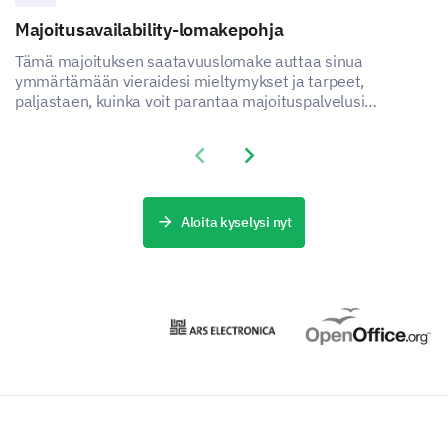
Majoitusavailability-lomakepohja
Tämä majoituksen saatavuuslomake auttaa sinua
ymmärtämään vieraidesi mieltymykset ja tarpeet,
paljastaen, kuinka voit parantaa majoituspalvelusi
tyytyväisyyttä ja kokemusta.
Previous slide
Next slide
Aloita kyselysi nyt