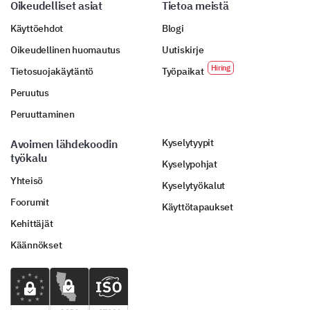
Oikeudelliset asiat
Tietoa meistä
Käyttöehdot
Blogi
Oikeudellinen huomautus
Uutiskirje
Tietosuojakäytäntö
Työpaikat
Peruutus
Peruuttaminen
Kyselytyypit
Avoimen lähdekoodin
työkalu
Kyselypohjat
Yhteisö
Kyselytyökalut
Foorumit
Käyttötapaukset
Kehittäjät
Käännökset