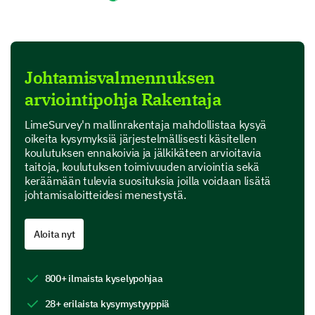
1
2
3
4
5
Communication
Johtamisvalmennuksen
Team management
arviointipohja Rakentaja
Decision-making
LimeSurvey'n mallinrakentaja mahdollistaa kysyä
oikeita kysymyksiä järjestelmällisesti käsitellen
Conflict resolution
koulutuksen ennakoivia ja jälkikäteen arvioitavia
taitoja, koulutuksen toimivuuden arviointia sekä
Strategic thinking
keräämään tulevia suosituksia joilla voidaan lisätä
johtamisaloitteidesi menestystä.
Post-Training Skills Assessment
Aloita nyt
Let's evaluate the effectiveness of the training in
improving your leadership skills.
800+ ilmaista kyselypohjaa
Considering your post-training skills, please
rate your new level of proficiency and the
28+ erilaista kysymystyyppiä