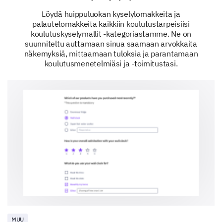
Final Thoughts and Suggestions
Löydä huippuluokan kyselylomakkeita ja
palautelomakkeita kaikkiin koulutustarpeisiisi
Your overall experience and suggestions are very
koulutuskyselymallit -kategoriastamme. Ne on
important to us.
suunniteltu auttamaan sinua saamaan arvokkaita
näkemyksiä, mittaamaan tuloksia ja parantamaan
How likely are you to recommend this
koulutusmenetelmiäsi ja -toimitustasi.
Leadership Training to other colleagues?
Options:
1 (Extremely Unlikely)
2
3
4
5 (Extremely Likely)
1
2
3
4
5
In your words, how can we make our
Leadership Training Program more effective
and impactful?
MUU