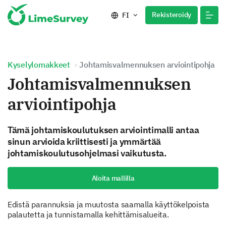
Rekisteroidy
FI
Kyselylomakkeet
Johtamisvalmennuksen arviointipohja
Johtamisvalmennuksen
arviointipohja
Tämä johtamiskoulutuksen arviointimalli antaa
sinun arvioida kriittisesti ja ymmärtää
johtamiskoulutusohjelmasi vaikutusta.
Aloita mallilla
Edistä parannuksia ja muutosta saamalla käyttökelpoista
palautetta ja tunnistamalla kehittämisalueita.