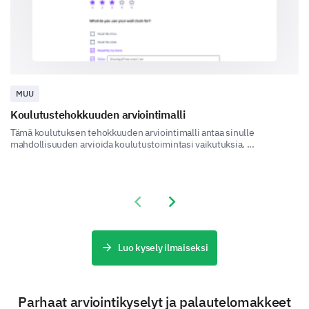
What part(s) of the training did you find most
useful?
Role-plays
Group discussions
MUU
Koulutustehokkuuden arviointimalli
Case studies
Tämä koulutuksen tehokkuuden arviointimalli antaa sinulle
mahdollisuuden arvioida koulutustoimintasi vaikutuksia. ...
Seminars by experienced leaders
Please provide suggestions for improving the
Previous slide
Next slide
training structure or delivery methods.
Luo kysely ilmaiseksi
Parhaat arviointikyselyt ja palautelomakkeet