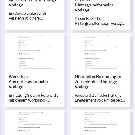
Vorlage
Hintergrundformular
Vorlage
Entdeck e umfassendi
Verstehn vo dinere
Dieser Bewerber-
Musikbildungsdienstleistungen
Hintergrundformular-Vorlage
mit däm ausführliche
ermöglicht es Ihnen, wertvolle
Musiklehrer
Einblicke in die Bildungs- und
Workshop Anmeldungsformular Vorlage
Mitarbeiter Belohnungen Zufr
Bewertungsformular.
Berufsgeschichte einer Person
zu gewinnen, wodurch Sie
potenzielle
Übereinstimmungen für
Stellenrollen identifizieren
können.
Workshop
Mitarbeiter Belohnungen
Anmeldungsformular
Zufriedenheit Umfrage
Vorlage
Vorlage
Entfaltung Sie Ihre Potenziale
Fördere d'Zufriedenheit und
mit diesem Workshop-
Engagement vo de Mitarbeiter
Anmeldeformular-Vorlage,
mit däm Vorlag für
das darauf ausgelegt ist,
d'Zufriedenheitssurveys für
Checklist-Vorlage
Markenbekanntheit auf sozial
Daten zu erfassen und Ihre
Mitarbeiterbelohnige.
Lernbedürfnisse und
Aspirationen zu verstehen.