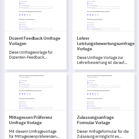
du d’Zfriedäheit und Erfarig vo
dinere Unternahm verbessere
chasch.
Dozent Feedback Umfrage
Lehrer
Vorlagen
Leistungsbewertungsumfrage
Vorlage
Diese Umfragevorlage für
Dozenten-Feedback
Diese Umfrage-Vorlage zur
ermöglicht es Ihnen,
Lehrerbewertung ist darauf
Verbesserungen in der
ausgelegt, wichtige
Lehrqualität und den
Rückmeldungen zu deinen
Mittagessen Präferenz Umfrage Vorlage
Zulassungsanfrage Formular V
Lernergebnissen
Lehrmethoden,
voranzutreiben.
Klassenmanagement und
beruflicher Entwicklung zu
erhalten.
Mittagessen Präferenz
Zulassungsanfrage
Umfrage Vorlage
Formular Vorlage
Mit diesem Umfragevorlage
Dieser Anfrageformular für die
für Mittagessenpräferenzen
Zulassung ermöglicht es