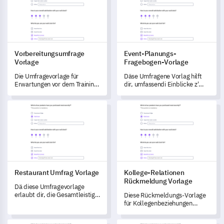
Vorbereitungsumfrage
Event-Planungs-
Vorlage
Fragebogen-Vorlage
Die Umfragevorlage für
Däse Umfragene Vorlag hilft
Erwartungen vor dem Training
dir, umfassendi Einblicke z'
ermöglicht es Ihnen, die
gewinne, um din
Erwartungen und Lernstile der
Eventplanigsprozess z'
Restaurant Umfrag Vorlage
Kollege-Relationen Rückmeldu
Teilnehmenden vor einem Kurs
verändere.
zu bewerten.
Restaurant Umfrag Vorlage
Kollege-Relationen
Rückmeldung Vorlage
Dä diese Umfragevorlage
erlaubt dir, die Gesamtleistig
Diese Rückmeldungs-Vorlage
vo dim Restaurant z mässä, hilf
für Kollegenbeziehungen
dir, Bereiche z identifiziere, wo
eröffnet Einblicke in deine
Verbesserige nötig sind.
Beziehungen am Arbeitsplatz.