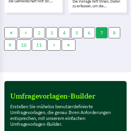
die Gemeinschaft hilft dir,
Die Vorlage hilft Ihnen, Daten
wertvolle Erkenntnisse über
zu erfassen, um die
die wichtigsten Anliegen und
Erfahrungen der
Ressourcen deiner lokalen
Teilnehmenden zu bewerten,
Gegend zu gewinnen.
zu messen und zu verstehen.
2
3
4
5
6
7
8
9
10
11
Umfragevorlagen-Builder
Erstellen Sie mühelos benutzerdefinierte
Umfragevorlagen, die genau Ihren Anforderungen
entsprechen, mit unserem einfachen
Umfragevorlagen-Builder.