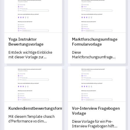
Yoga Instruktor Bewertungsvorlage
Marktforschungsumfrage Form
Yoga Instruktor
Marktforschungsumfrage
Bewertungsvorlage
Formularvorlage
Entdeck wichtige Einblicke
Diese
mit dieser Vorlage zur
Marktforschungsumfrage
Bewertung von Yoga-Lehrern,
Vorlage zielt darauf ab,
die entwickelt wurde, um die
wichtige Daten bezüglich der
Kundendienstbewertungsformular
Vor-Interview Fragebogen Vor
Effektivität von Yoga-Lehrern
Konsumentendemografie,
zu bewerten.
Kaufgewohnheiten,
Zufriedenheitsniveaus,
aufgetretenen
Herausforderungen und
zukünftigen Präferenzen für
Produkte oder
Dienstleistungen zu sammeln.
Kundendienstbewertungsformular
Vor-Interview Fragebogen
Vorlage
Mit diesem Template chasch
d'Performance vo dim
Diese Vorlage für ein Pre-
Kundeservice bewerte und
Interview Fragebogen hilft