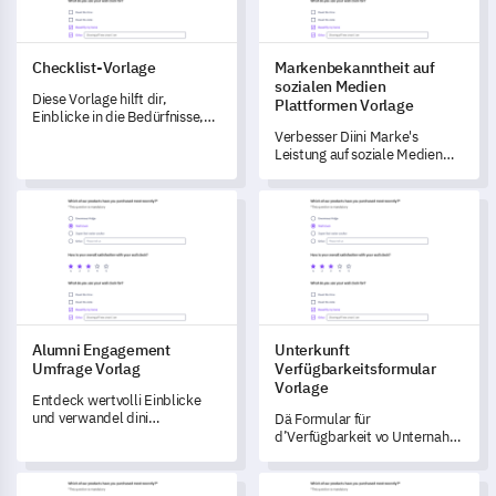
Checklist-Vorlage
Markenbekanntheit auf
sozialen Medien
Diese Vorlage hilft dir,
Plattformen Vorlage
Einblicke in die Bedürfnisse,
Vorlieben und Erfahrungen
Verbesser Diini Marke's
deiner Stakeholder zu
Leistung auf soziale Medien
gewinnen.
mit diesem Vorlage.
Alumni Engagement Umfrage Vorlag
Unterkunft Verfügbarkeitsform
Alumni Engagement
Unterkunft
Umfrage Vorlag
Verfügbarkeitsformular
Vorlage
Entdeck wertvolli Einblicke
und verwandel dini
Dä Formular für
Ehemalige-Aktivitäten mit
d’Verfügbarkeit vo Unternahm
däm Alumni-Engagement-
lässt di d’Präferenze und
Umfrage-Vorlage.
Bedürfnis vo dina Gäst
Dozent Feedback Umfrage Vorlagen
Lehrer Leistungsbewertungsu
verstande, und zeigt dir, wie