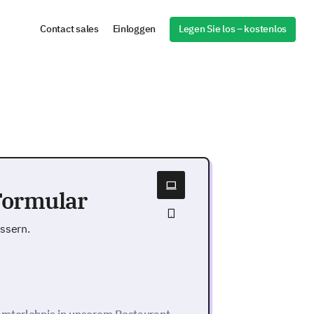
Legen Sie los – kostenlos
Contact sales
Einloggen
Formular
essern.