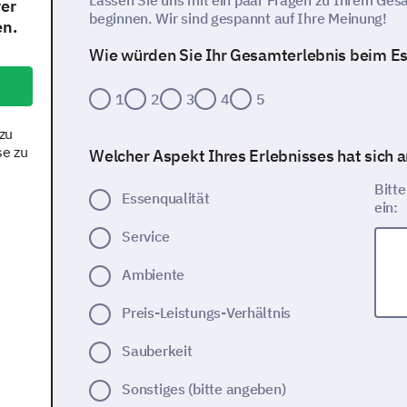
Lassen Sie uns mit ein paar Fragen zu Ihrem Ges
rer
beginnen. Wir sind gespannt auf Ihre Meinung!
en.
Wie würden Sie Ihr Gesamterlebnis beim E
1
2
3
4
5
zu
se zu
Welcher Aspekt Ihres Erlebnisses hat sich
Bitt
Essenqualität
ein:
Service
Ambiente
Preis-Leistungs-Verhältnis
Sauberkeit
Sonstiges (bitte angeben)