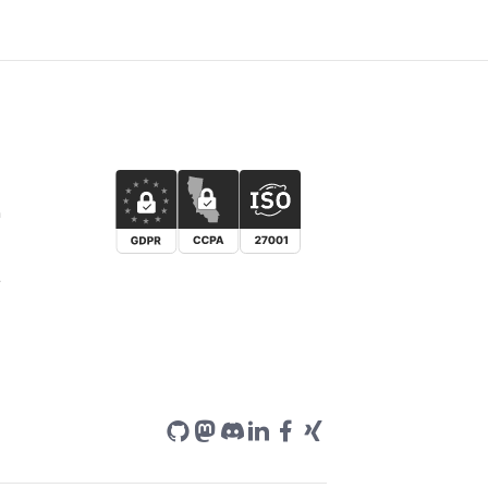
Erlebnis teilen möchten?
n
e