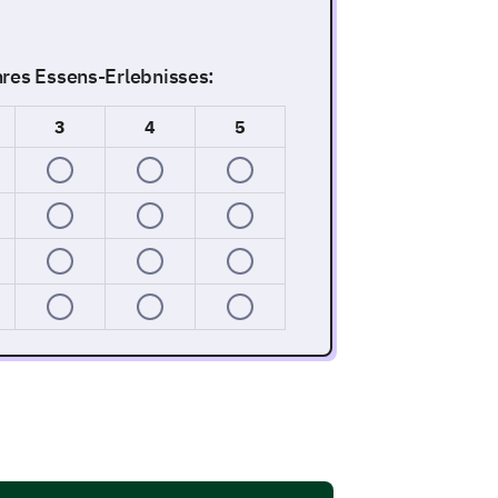
hres Essens-Erlebnisses:
3
4
5
rem Menü sowie zu den Speisen und