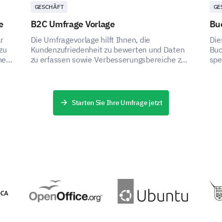
GESCHÄFT
GE
Wir bemühen uns, eine einladende Umgebung für u
e
B2C Umfrage Vorlage
Bu
Feedback zu Ambiente und Sauberkeit unseres Re
r
Die Umfragevorlage hilft Ihnen, die
Die
Wie würden Sie das Ambiente unseres Rest
zu
Kundenzufriedenheit zu bewerten und Daten
Buc
nes
zu erfassen sowie Verbesserungsbereiche zu
spe
identifizieren.
Buc
Starten Sie Ihre Umfrage jetzt
Zusätzliches Feedback
Wir schätzen jedes zusätzliche Feedback, das Si
Kommentare sind uns sehr wichtig.
Würden Sie unser Restaurant anderen empf
Ja
Nein