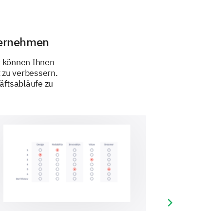
ternehmen
s Services:
t können Ihnen
 zu verbessern.
Ja
Unsicher
Nein
äftsabläufe zu
en?
Next slide