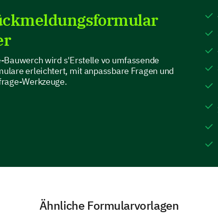
Getränken, die Sie genossen haben, erfahren.
ückmeldungsformular
Wie würden Sie die Vielfalt unseres Menüs
er
Ausgezeichnet
Gut
Durchsc
e-Bauwerch wird s'Erstelle vo umfassende
lare erleichtert, mit anpassbare Fragen und
frage-Werkzeuge.
Welche Gerichte haben Sie bestellt und wie
1
2
3
4
Gericht Name 1
Gericht Name 2
Gericht Name 3
Ähnliche Formularvorlagen