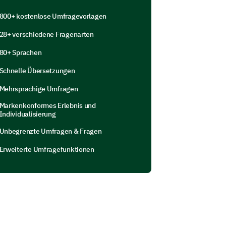
800+ kostenlose Umfragevorlagen
 bewerten?
28+ verschiedene Fragenarten
hnittlich
Schlecht
80+ Sprachen
Schnelle Übersetzungen
 zufrieden waren Sie mit jedem?
Mehrsprachige Umfragen
Markenkonformes Erlebnis und
Individualisierung
5
6
7
8
9
10
Unbegrenzte Umfragen & Fragen
Erweiterte Umfragefunktionen