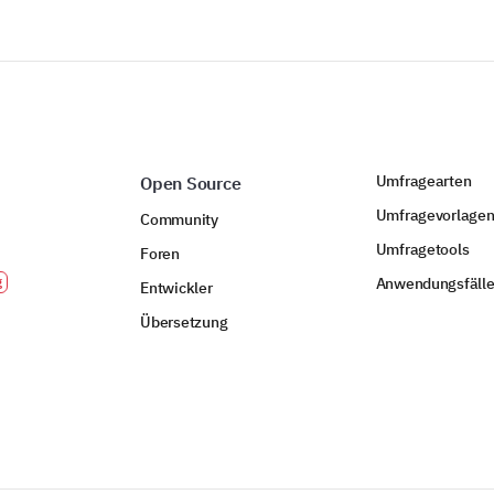
Gibt es sonst noch etwas, das Sie über Ihr 
Umfragearten
Open Source
Umfragevorlage
Community
Umfragetools
Foren
Anwendungsfäll
Entwickler
BEREITGESTELLT VON
Übersetzung