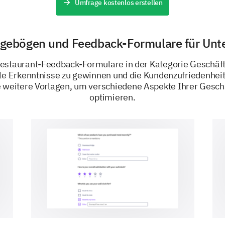
Umfrage kostenlos erstellen
Unfreundlich und unprofessionell
agebögen und Feedback-Formulare für Un
Bitte bewerten Sie die Pünktlichkeit unsere
Restaurant-Feedback-Formulare in der Kategorie Geschäf
lle Erkenntnisse zu gewinnen und die Kundenzufriedenheit
 weitere Vorlagen, um verschiedene Aspekte Ihrer Gesch
optimieren.
War unser Service pünktlich?
Haben Sie sich schnell betreut gefühlt?
Wurden Ihre Bedürfnisse schnell angesproch
Ambiente und Sauberkeit