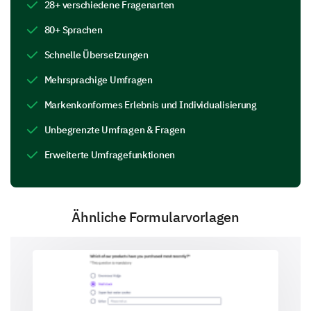
what you perceive as their:
28+ verschiedene Fragenarten
80+ Sprachen
Strengths
Weaknesses
Opportuniti
Schnelle Übersetzungen
Competitor A
Mehrsprachige Umfragen
Competitor B
Markenkonformes Erlebnis und Individualisierung
Unbegrenzte Umfragen & Fragen
Erweiterte Umfragefunktionen
Comparative Advantage
Understanding where you feel you have an edge over
competitors helps identify areas of potential
Ähnliche Formularvorlagen
opportunity.
Please explain why you believe your company
is better than your competitors in the areas you
rated higher.