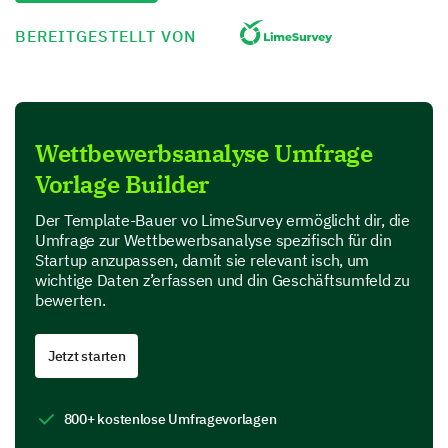
BEREITGESTELLT VON
Competitor Awareness
Let's explore your familiarity and perspective
regarding competitors in your industry sector.
Please describe your perception of your main
Wettbewerbsanalyse Umfrage
competitors.
Vorlage Builder
Der Template-Bauer vo LimeSurvey ermöglicht dir, die
Umfrage zur Wettbewerbsanalyse spezifisch für din
Startup anzupassen, damit sie relevant isch, um
wichtige Daten z’erfassen und din Geschäftsumfeld zu
bewerten.
Competitor Evaluation
Your evaluation of competitors’ strengths,
Jetzt starten
weaknesses, opportunities, and threats provide
crucial insights.
800+ kostenlose Umfragevorlagen
For each of the competitors you mentioned, list