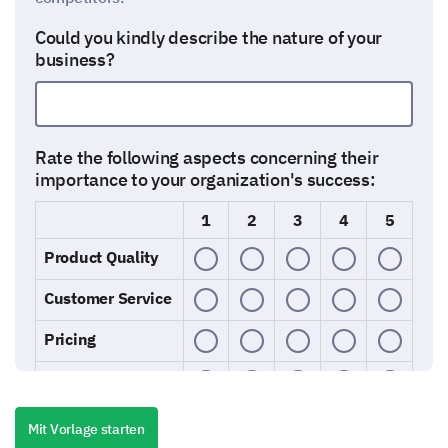
Could you kindly describe the nature of your
business?
Rate the following aspects concerning their
importance to your organization's success:
1
2
3
4
5
Product Quality
Customer Service
Pricing
Innovation
Brand Reputation
Mit Vorlage starten