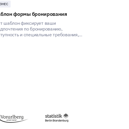
ЗНЕС
БИЗНЕС
блон формы бронирования
Шаблон форм
т шаблон фиксирует ваши
Этот шаблон ф
дпочтения по бронированию,
вам собрать в
тупность и специальные требования,
клиентов и об
бы упростить процесс бронирования.
заказов.