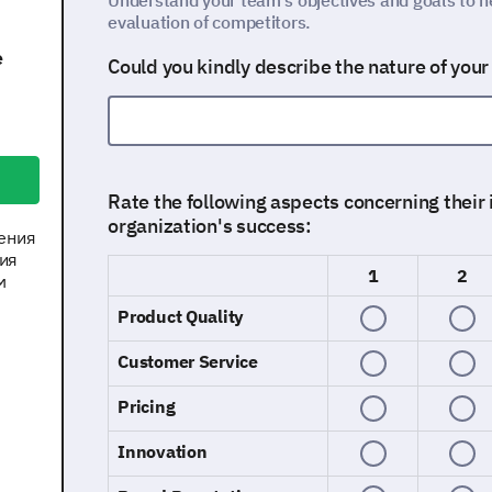
Understand your team’s objectives and goals to he
evaluation of competitors.
е
Could you kindly describe the nature of you
Rate the following aspects concerning their
organization's success:
ения
ия
1
2
м
Product Quality
Customer Service
Pricing
Innovation