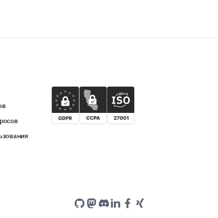
ов
росов
ьзования