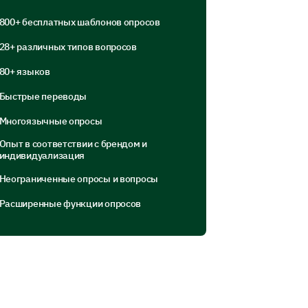
esses, opportunities, and threats
800+ бесплатных шаблонов опросов
28+ различных типов вопросов
ist what you perceive as their:
80+ языков
sses
Opportunities
Threats
Быстрые переводы
Многоязычные опросы
Опыт в соответствии с брендом и
индивидуализация
Неограниченные опросы и вопросы
Расширенные функции опросов
er competitors helps identify areas