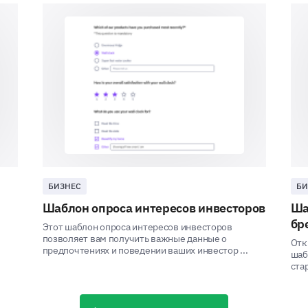
Please explain why you believe your company
competitors in the areas you rated higher.
Opportunities for Improvement
БИЗНЕС
БИ
Шаблон опроса интересов инвесторов
Ша
Understanding areas of potential enhancement rel
бр
valuable insight.
Этот шаблон опроса интересов инвесторов
позволяет вам получить важные данные о
Отк
Which of these areas do you believe your co
предпочтениях и поведении ваших инвестор ...
шаб
of the competition?
ста