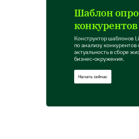
Шаблон опро
конкурентов
Конструктор шаблонов Li
по анализу конкурентов 
актуальность в сборе ж
бизнес-окружения.
Начать сейчас