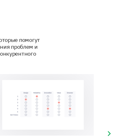
eas can be improved?
которые помогут
ения проблем и
конкурентного
Next slide