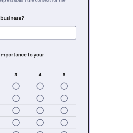
lp establish the context for the
r business?
 importance to your
3
4
5