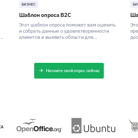
БИЗНЕС
БИ
Шаблон опроса B2C
Ша
Этот шаблон опроса поможет вам оценить
Это
и собрать данные о удовлетворенности
пре
клиентов и выявить области для
дос
улучшения.
что
Начните свой опрос сейчас