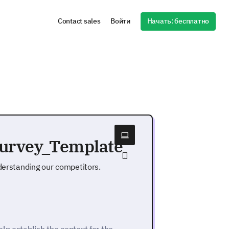
Начать: бесплатно
Contact sales
Войти
Survey_Template
nderstanding our competitors.