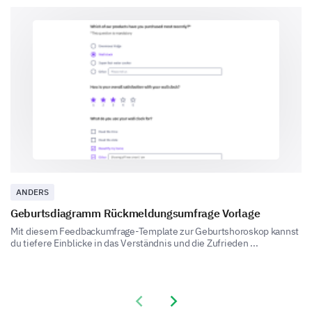
1 - Highly Dissatisfied
2 - Dissatisfied
3 - Neutral
4 - Satisfied
5 - Highly Satisfied
1
2
3
4
5
If you aren't satisfied with anything in our
service, please provide specific details for us to
improve.
ANDERS
Geburtsdiagramm Rückmeldungsumfrage Vorlage
Mit diesem Feedbackumfrage-Template zur Geburtshoroskop kannst
du tiefere Einblicke in das Verständnis und die Zufrieden ...
Your Suggestions
Previous slide
Next slide