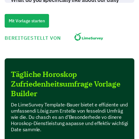
horoscope service?
Mit Vorlage starten
What features do you use frequently in our daily
BEREITGESTELLT VON
horoscope service?
Daily predictions
Understanding zodiac signs
Tägliche Horoskop
Zufriedenheitsumfrage Vorlage
Horoscope Compatibility
Builder
Personalized Predictions
De LimeSurvey Template-Bauer bietet e effiziente und
General astrology information
umfassendi Lösig zum Erstelle von fesselndi Umfräg
wie die. Du chasch es an d'Besonderhede vo dinere
Horoskop-Dienstleistung aapasse und effektiv wichtigi
Date sammle.
Your Satisfaction with Our Daily
Horoscope Service