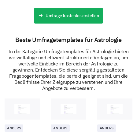
We want to offer the best possible horoscope service.
Your suggestions are invaluable to us!
Umfrage kostenlos erstellen
Please share any suggestions to improve our
daily horoscope service.
Beste Umfragetemplates für Astrologie
In der Kategorie Umfragetemplates für Astrologie bieten
wir vielfältige und effizient strukturierte Vorlagen an, um
wertvolle Einblicke im Bereich der Astrologie zu
gewinnen. Entdecken Sie diese sorgfältig gestalteten
Your General Information
Fragebogentemplates, die perfekt geeignet sind, um die
Bedürfnisse Ihrer Zielgruppe zu verstehen und Ihre
To help us better tailor our service, we'd appreciate
Angebote zu verbessern.
some general information about you.
What is your age group?
ANDERS
ANDERS
ANDERS