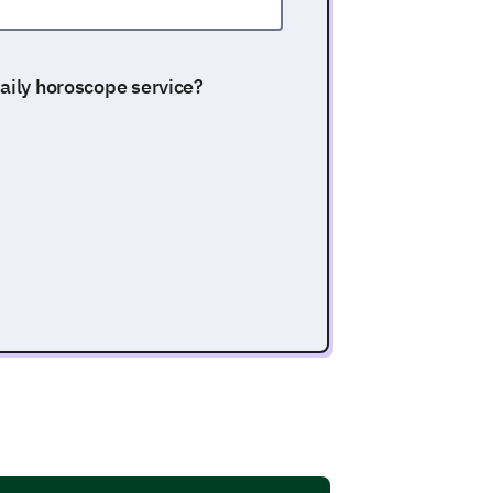
daily horoscope service?
cope Service
on with various aspects of our