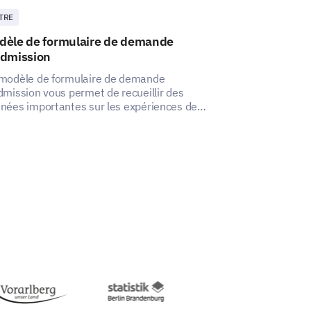
TRE
AUTRE
dèle de formulaire de demande
Modèle de Sa
admission
Après l'École
modèle de formulaire de demande
Ce modèle vous 
dmission vous permet de recueillir des
informations com
nées importantes sur les expériences des
parents et des é
didats, aidant à identifier les aspects à
programme après
liorer.