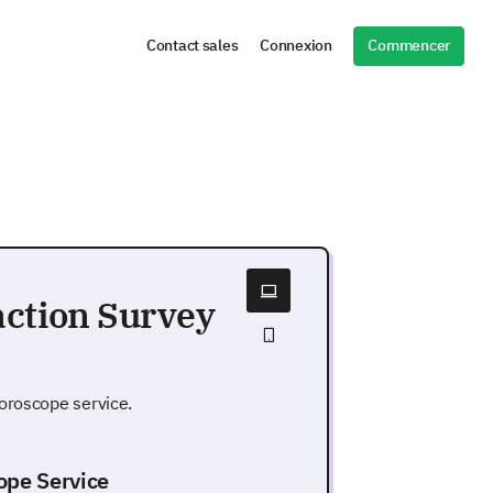
Commencer
Contact sales
Connexion
action Survey
horoscope service.
ope Service