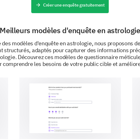
to us!
Créer une enquête gratuitement
Please share any suggestions to improve our
Meilleurs modèles d'enquête en astrologi
e des modèles d'enquête en astrologie, nous proposons d
t structurés, adaptés pour capturer des informations pré
rologie. Découvrez ces modèles de questionnaire méticu
r comprendre les besoins de votre public cible et améliore
Your General Information
To help us better tailor our service, we'd apprec
you.
What is your age group?