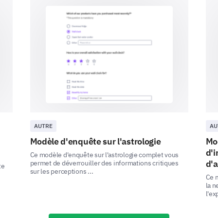
3 - Neutral
4 - Satisfied
5 - Highly Satisfied
1
2
3
4
5
If you aren't satisfied with anything in our s
details for us to improve.
AUTRE
AU
Modèle d'enquête sur l'astrologie
Mod
d'i
Ce modèle d'enquête sur l'astrologie complet vous
d'a
permet de déverrouiller des informations critiques
te
sur les perceptions ...
Ce m
la n
Your Suggestions
l'ex
We want to offer the best possible horoscope serv