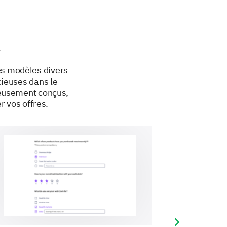
 daily horoscope service.
e
es modèles divers
cieuses dans le
leusement conçus,
r vos offres.
iate some general information about
Next slide