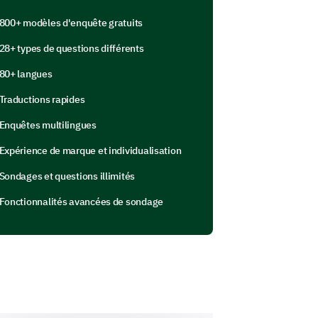
800+ modèles d'enquête gratuits
g aspects of our service (1 - Not
28+ types de questions différents
80+ langues
3
4
5
Traductions rapides
Enquêtes multilingues
Expérience de marque et individualisation
Sondages et questions illimités
Fonctionnalités avancées de sondage
oscope service?