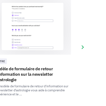
ervice, please provide specific
Next slide
TRE
AUTRE
èle de formulaire de retour
Modèle d'éval
nformation sur la newsletter
d'astrologie
strologie
Ce modèle d'évalua
permet de mesurer 
odèle de formulaire de retour d'information sur
cours et de sa diff .
ewsletter d'astrologie vous aide à comprendre
périence et le ...
ice. Your suggestions are invaluable