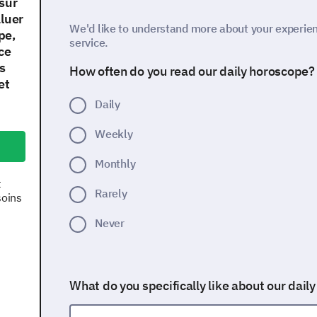
sur
aluer
We'd like to understand more about your experien
pe,
service.
ce
s
How often do you read our daily horoscope?
et
Daily
Weekly
Monthly
t
Rarely
soins
Never
What do you specifically like about our dail