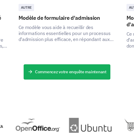
AUTRE
AU
What is your gender?
é
Modèle de formulaire d'admission
Mo
d'
Ce modèle vous aide à recueillir des
informations essentielles pour un processus
Ce 
d'admission plus efficace, en répondant aux
re
d'a
Female
Male
points de douleur des parties prenantes en
s,
don
capturant des données critiques.
a
can
e
amé
PROPULSÉ PAR
Commencez votre enquête maintenant