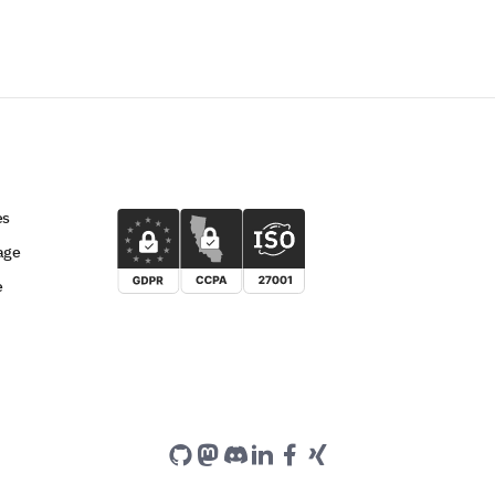
es
age
e