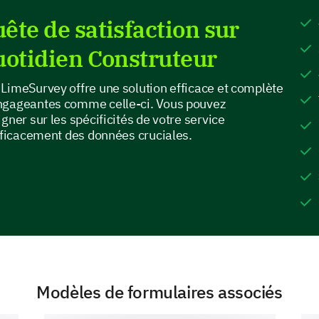
horoscope service.
ête de satisfaction sur
Rate your satisfaction level with the followin
uotidien Construteur
Satisfied, 5 - Extremely Satisfied):
LimeSurvey offre une solution efficace et complète
1
2
ngageantes comme celle-ci. Vous pouvez
Accuracy of predictions
gner sur les spécificités de votre service
efficacement des données cruciales.
Range of Services
Presentation and readability
Personal relevance
Overall, how satisfied are you with our hor
Modèles de formulaires associés
1 - Highly Dissatisfied
2 - Dissatisfied