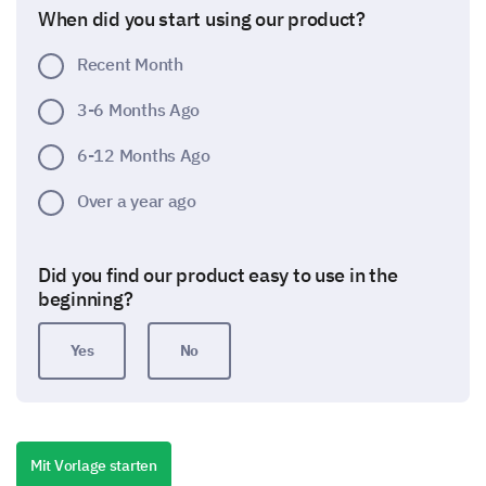
When did you start using our product?
Recent Month
3-6 Months Ago
6-12 Months Ago
Over a year ago
Did you find our product easy to use in the
beginning?
Yes
No
Regular Usage of Our Product
Please help us learn about your regular usage of our
Mit Vorlage starten
product.