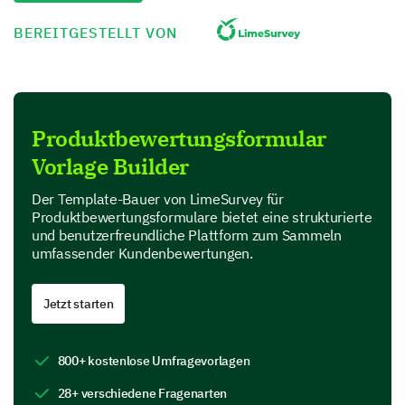
How often do you use our product?
BEREITGESTELLT VON
Daily
Weekly
Produktbewertungsformular
Monthly
Vorlage Builder
Rarely
Der Template-Bauer von LimeSurvey für
Produktbewertungsformulare bietet eine strukturierte
und benutzerfreundliche Plattform zum Sammeln
Rate the following aspects of our product on a
umfassender Kundenbewertungen.
scale of 1-5. (1 being highly unsatisfactory and
5 being excellent)
Jetzt starten
1
2
3
4
5
Ease of use
800+ kostenlose Umfragevorlagen
Design
28+ verschiedene Fragenarten