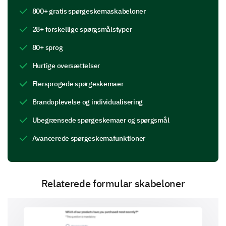
Design
800+ gratis spørgeskemaskabeloner
28+ forskellige spørgsmålstyper
Quality
80+ sprog
Value for money
Hurtige oversættelser
Flersprogede spørgeskemaer
Product Satisfaction and
Recommendations
Brandoplevelse og individualisering
We'd love to hear your opinions on satisfaction and
Ubegrænsede spørgeskemaer og spørgsmål
recommendations.
Avancerede spørgeskemafunktioner
Do you have any suggestions for how we could
improve our product? If yes, please specify.
Relaterede formular skabeloner