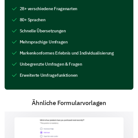
Markenruf
28+ verschiedene Fragenarten
Einkaufsfreundlichkeit
80+ Sprachen
Schnelle Übersetzungen
Haben Sie Probleme mit unserer Marke oder
Mehrsprachige Umfragen
unseren Produkten erlebt?
Markenkonformes Erlebnis und Individualisierung
Ja, bitte spezifizieren
Unbegrenzte Umfragen & Fragen
Nein
Erweiterte Umfragefunktionen
Bitte geben Sie hier Ihren Kommentar ein:
Ähnliche Formularvorlagen