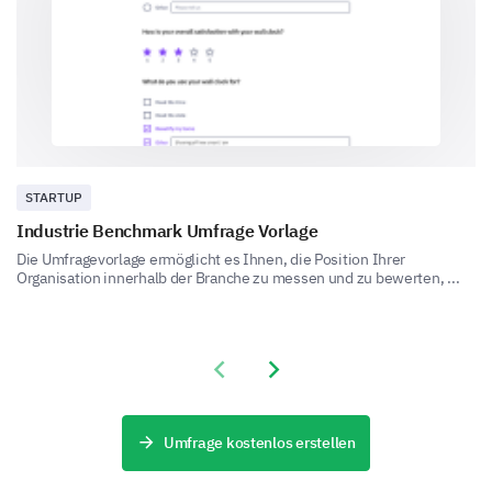
Vertiefung Ihrer Erfahrungen
Jetzt möchten wir Ihre jüngsten Erfahrungen mit
unserer Marke verstehen. Dies wird uns helfen,
Verbesserungsbereiche zu identifizieren.
Wann haben Sie zuletzt bei unserer Marke
eingekauft?
STARTUP
Industrie Benchmark Umfrage Vorlage
Die Umfragevorlage ermöglicht es Ihnen, die Position Ihrer
Organisation innerhalb der Branche zu messen und zu bewerten, ...
Könnten Sie bitte Ihre letzte Erfahrung mit
unserer Marke beschreiben?
Previous slide
Next slide
Umfrage kostenlos erstellen
Fanden Sie die folgenden Aspekte bei Ihrem