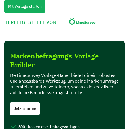
zutreffen)
Mit Vorlage starten
Qualität
BEREITGESTELLT VON
Innovation
Kundenservice
Preis-Leistungs-Verhältnis
Markenbefragungs-Vorlage
Builder
Zuverlässigkeit
De LimeSurvey Vorlage-Bauer bietet dir ein robustes
und anpassbares Werkzeug, um deine Markenumfrage
Bitte bewerten Sie die folgenden
zu erstellen und zu verfeinern, sodass sie spezifisch
Eigenschaften unserer Marke.
auf deine Bedürfnisse abgestimmt ist.
1
2
3
4
5
Jetzt starten
Produktqualität
Kundenservice
800+ kostenlose Umfragevorlagen