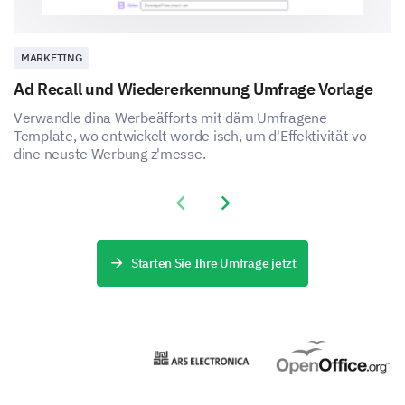
Wie wahrscheinlich ist es, dass Sie unsere
Marke einem Freund oder Kollegen empfehlen?
(1 (Unwahrscheinlich) bis 10 (Sehr
MARKETING
wahrscheinlich))
Ad Recall und Wiedererkennung Umfrage Vorlage
Verwandle dina Werbeäfforts mit däm Umfragene
1
2
3
4
5
Template, wo entwickelt worde isch, um d'Effektivität vo
dine neuste Werbung z'messe.
6
7
8
9
10
Previous slide
Next slide
Welche anderen Marken betrachten Sie in der
gleichen Kategorie wie unsere? (Bitte
Starten Sie Ihre Umfrage jetzt
spezifizieren, falls vorhanden)
Marke A