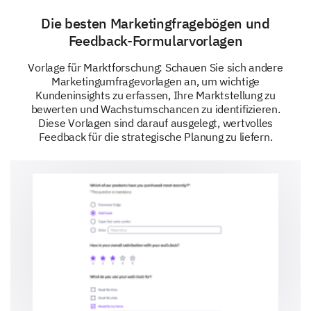
letzten Einkauf zufriedenstellend?
Die besten Marketingfragebögen und
Feedback-Formularvorlagen
Ja
Unsiche
Vorlage für Marktforschung: Schauen Sie sich andere
Einfache Auffindbarkeit von Produkten
Marketingumfragevorlagen an, um wichtige
Kundeninsights zu erfassen, Ihre Marktstellung zu
Zahlungsprozess
bewerten und Wachstumschancen zu identifizieren.
Diese Vorlagen sind darauf ausgelegt, wertvolles
Kundensupport
Feedback für die strategische Planung zu liefern.
Lieferzeit der Produkte
Wie wir uns im Vergleich zu
Wettbewerbern schlagen
Wir würden gerne wissen, wie Sie denken, dass wir
im Vergleich zu anderen Marken auf dem Markt
abschneiden. Ihre Antworten werden uns helfen,
unsere Positionierung aus Ihrer Sicht zu verstehen.