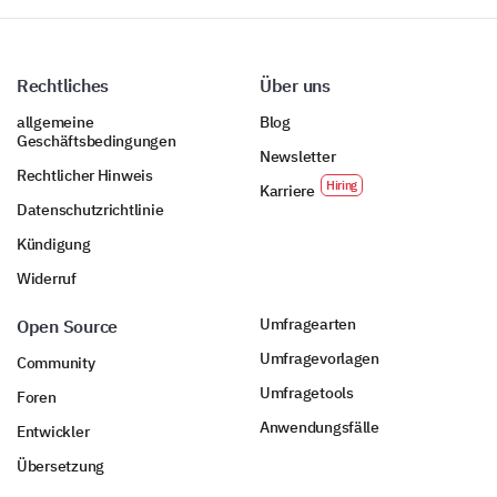
Marke B
Rechtliches
Über uns
allgemeine
Blog
Geschäftsbedingungen
Newsletter
Marke C
Rechtlicher Hinweis
Karriere
Datenschutzrichtlinie
Kündigung
Widerruf
Andere, bitte spezifizieren
Umfragearten
Open Source
Umfragevorlagen
Community
Umfragetools
Foren
Anwendungsfälle
Entwickler
Bitte bewerten Sie uns hinsichtlich der
Übersetzung
folgenden Eigenschaften im Vergleich zu