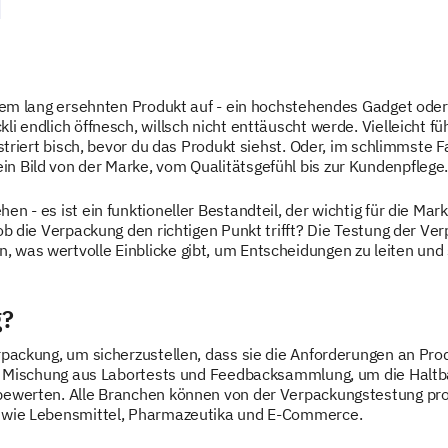
einem lang ersehnten Produkt auf - ein hochstehendes Gadget ode
i endlich öffnesch, willsch nicht enttäuscht werde. Vielleicht füh
ustriert bisch, bevor du das Produkt siehst. Oder, im schlimmste 
n Bild von der Marke, vom Qualitätsgefühl bis zur Kundenpflege
n - es ist ein funktioneller Bestandteil, der wichtig für die Mar
 ob die Verpackung den richtigen Punkt trifft? Die Testung der Ve
was wertvolle Einblicke gibt, um Entscheidungen zu leiten und s
g?
packung, um sicherzustellen, dass sie die Anforderungen an Produ
ine Mischung aus Labortests und Feedbacksammlung, um die Haltba
bewerten. Alle Branchen können von der Verpackungstestung profi
, wie Lebensmittel, Pharmazeutika und E-Commerce.