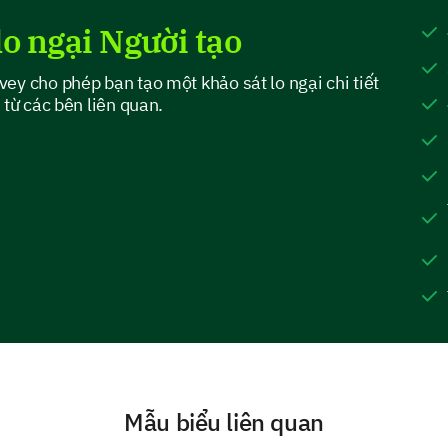
4. Customer Service
lo ngại Người tạo
ey cho phép bạn tạo một khảo sát lo ngại chi tiết
 từ các bên liên quan.
Providing Specific Feedback
Please provide specific feedback on your experien
services.
Which communication channel do you prefer 
How well does our team resolve your issues
Mẫu biểu liên quan
Yes