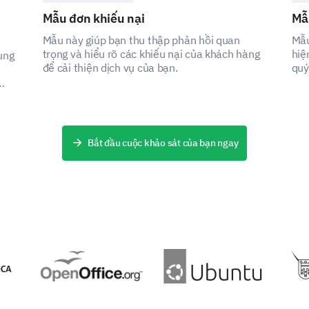
Mẫu đơn khiếu nại
Mẫu
5. Better follow-up procedures
Mẫu này giúp bạn thu thập phản hồi quan
Mẫu
trọng và hiểu rõ các khiếu nại của khách hàng
hiệ
ung
để cải thiện dịch vụ của bạn.
quý
ách
Please share any additional suggestions or
improve.
Bắt đầu cuộc khảo sát của bạn ngay
Final Thoughts
We value your overarching impressions and any fi