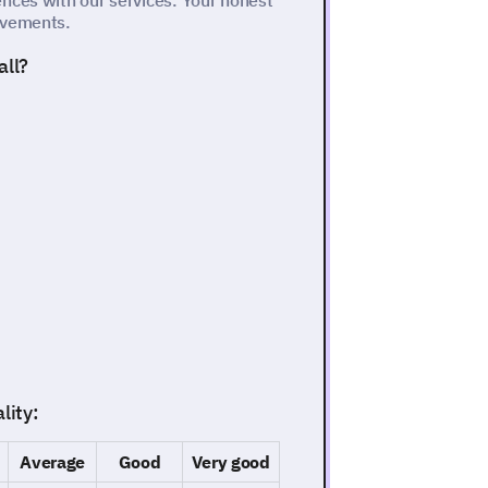
nces with our services. Your honest
ovements.
all?
ality:
Average
Good
Very good