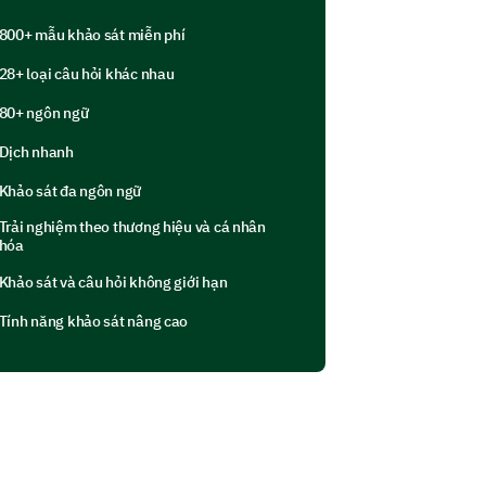
800+ mẫu khảo sát miễn phí
28+ loại câu hỏi khác nhau
80+ ngôn ngữ
Dịch nhanh
Khảo sát đa ngôn ngữ
ces with different aspects of our
Trải nghiệm theo thương hiệu và cá nhân
hóa
for receiving updates?
Khảo sát và câu hỏi không giới hạn
Tính năng khảo sát nâng cao
?
Uncertain
No