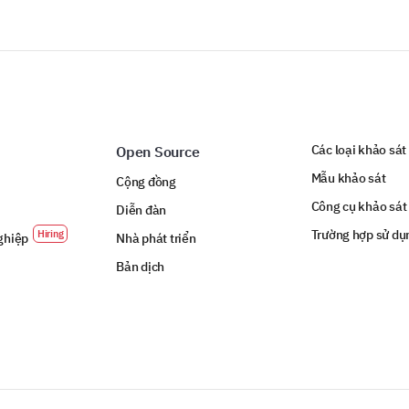
How likely are you to recommend our servic
Very unlikely
Unlikely
Neut
Very likely
Các loại khảo sát
Open Source
Mẫu khảo sát
Cộng đồng
Công cụ khảo sát
Any other concerns or comments you'd like 
Diễn đàn
Trường hợp sử dụ
ghiệp
Nhà phát triển
Bản dịch
ĐƯỢC TÀI TRỢ BỞI