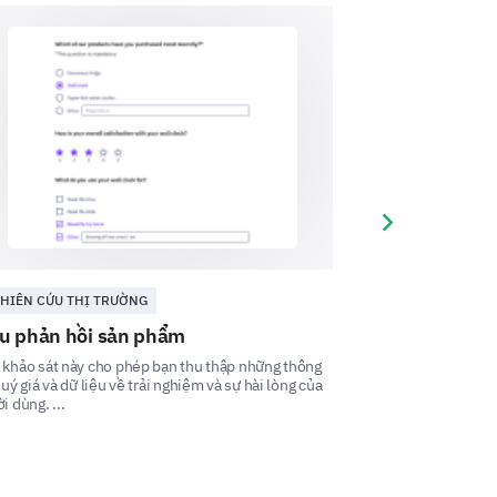
Next slide
d out to you, either positively
HIÊN CỨU THỊ TRƯỜNG
SỰ HÀI LÒNG
u phản hồi sản phẩm
Mẫu khảo sát 
dùng
khảo sát này cho phép bạn thu thập những thông
quý giá và dữ liệu về trải nghiệm và sự hài lòng của
Mẫu khảo sát sự hà
i dùng. ...
đo lường và hiểu t
xác định các l ...
 you would like to see in the