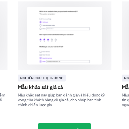
1. Timely resolution
2. Effectiveness
3. Politeness
Describe a recent service encounter that stoo
or negatively.
NGHIÊN CỨU THỊ TRƯỜNG
NG
Mẫu khảo sát giá cả
Mẫ
iệm
Mẫu khảo sát này giúp bạn đánh giá và hiểu được kỳ
Mẫu 
để
vọng của khách hàng về giá cả, cho phép bạn tinh
tin 
Looking Forward
chỉnh chiến lược giá ...
ngườ
Help us understand what changes or enhancements
future.