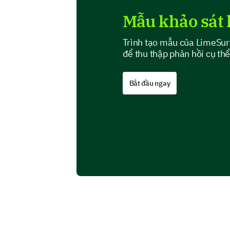
Mẫu khảo sát 
Trình tạo mẫu của LimeSurv
để thu thập phản hồi cụ thể
Bắt đầu ngay