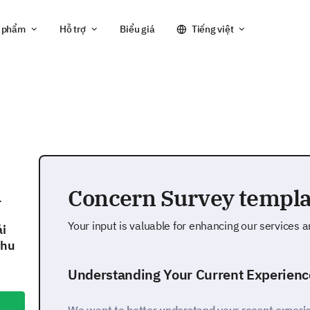
 phẩm
Hỗ trợ
Biểu giá
Tiếng việt
i
Concern Survey templa
Your input is valuable for enhancing our services 
ải
thu
Understanding Your Current Experienc