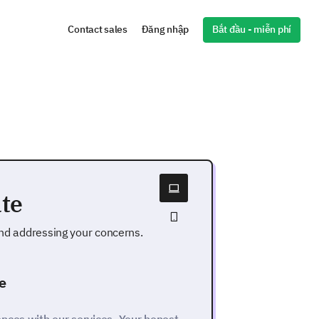
Bắt đầu - miễn phí
Contact sales
Đăng nhập
te
and addressing your concerns.
e