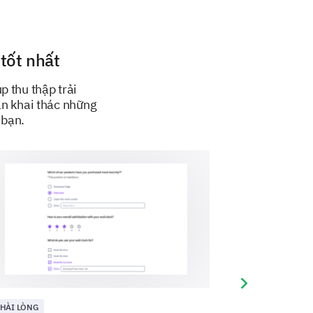
like to see from 1 (most
tốt nhất
 thu thập trải
ạn khai thác những
 bạn.
Next slide
 HÀI LÒNG
SỰ HÀI LÒNG