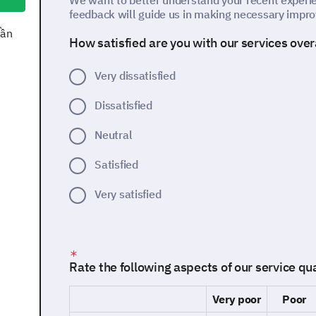
We want to better understand your recent experie
feedback will guide us in making necessary impr
cần
How satisfied are you with our services over
Very dissatisfied
Dissatisfied
Neutral
Satisfied
Very satisfied
Rate the following aspects of our service qu
Very poor
Poor