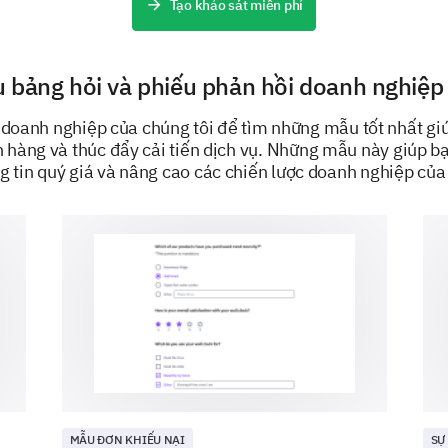
Tạo khảo sát miễn phí
Rank the following improvements you would 
important) to 5 (least important):
 bảng hỏi và phiếu phản hồi doanh nghiệp 
1. Faster service
oanh nghiệp của chúng tôi để tìm những mẫu tốt nhất giúp
hàng và thúc đẩy cải tiến dịch vụ. Những mẫu này giúp b
g tin quý giá và nâng cao các chiến lược doanh nghiệp của
2. More communication options
3. Higher quality deliverables
4. Enhanced customer service
MẪU ĐƠN KHIẾU NẠI
SỰ