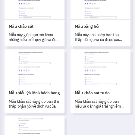
Mẫu khảo sát
Mẫu bảng hỏi
Mẫu này giúp bạn mở khóa
Mẫu này cho phép bạn thu
những hiểu biết quý giá và đo
thập dữ liệu và có được cái
lường sự hài lòng bằng cách
nhìn sâu sắc về trải nghiệm và
thu thập phản hồi chi tiết.
mức độ hài lòng của người
Mẫu biểu ý kiến khách hàng
Mẫu khảo sát tự do
dùng.
Mẫu biểu ý kiến khách hàng
Mẫu khảo sát tự do
Mẫu khảo sát này giúp bạn thu
Mẫu khảo sát này giúp bạn
thập phản hồi về dịch vụ của
hiểu và đánh giá trải nghiệm
mình để hiểu và cải thiện trải
gần đây của khách hàng, thu
nghiệm của khách hàng.
thập phản hồi quý giá để thúc
Mẫu khảo sát trực tuyến
đẩy cải tiến.