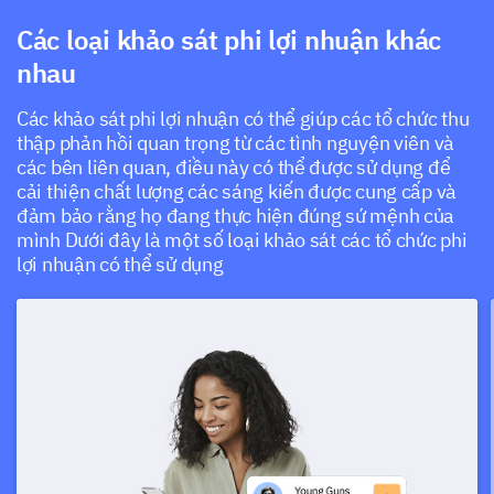
Các loại khảo sát phi lợi nhuận khác
nhau
Các khảo sát phi lợi nhuận có thể giúp các tổ chức thu
thập phản hồi quan trọng từ các tình nguyện viên và
các bên liên quan, điều này có thể được sử dụng để
cải thiện chất lượng các sáng kiến được cung cấp và
đảm bảo rằng họ đang thực hiện đúng sứ mệnh của
mình Dưới đây là một số loại khảo sát các tổ chức phi
lợi nhuận có thể sử dụng