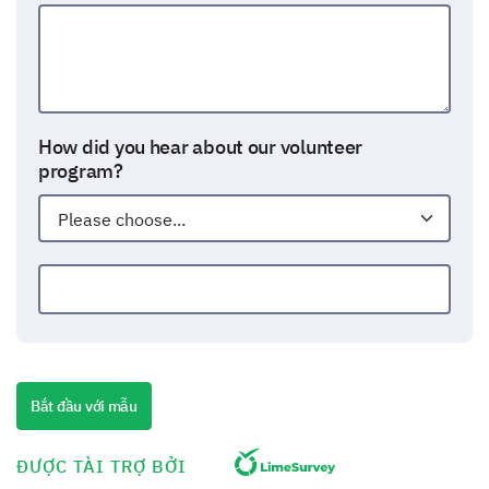
How did you hear about our volunteer
program?
Other:
How long have you been volunteering with us?
Bắt đầu với mẫu
Less than 1 month
1-6 months
ĐƯỢC TÀI TRỢ BỞI