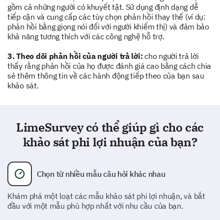
gồm cả những người có khuyết tật. Sử dụng định dạng dễ
while volunteering.
tiếp cận và cung cấp các tùy chọn phản hồi thay thế (ví dụ:
phản hồi bằng giọng nói đối với người khiếm thị) và đảm bảo
khả năng tương thích với các công nghệ hỗ trợ.
3. Theo dõi phản hồi của người trả lời:
cho người trả lời
thấy rằng phản hồi của họ được đánh giá cao bằng cách chia
sẻ thêm thông tin về các hành động tiếp theo của bạn sau
Improving Our Program
khảo sát.
Help us identify areas for improvement in our
volunteer program.
LimeSurvey có thể giúp gì cho các
Which of the following areas would you like to
khảo sát phi lợi nhuận của bạn?
see improved? (Select all that apply)
Training Programs
Chọn từ nhiều mẫu câu hỏi khác nhau
Khám phá một loạt các mẫu khảo sát phi lợi nhuận, và bắt
đầu với một mẫu phù hợp nhất với nhu cầu của bạn.