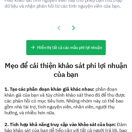
Recognition
dữ liệu và nhận phản hồi từ các tình nguyện viên của bạn.
What aspects of the volunteer program do you
Previous slide
Next slide
find most valuable? Check all that apply.
Skill Development
Hiển thị tất cả các mẫu phi lợi nhuận
Networking
Mẹo để cải thiện khảo sát phi lợi nhuận
Personal Fulfillment
của bạn
Fun Activities
1. Tạo các phân đoạn khán giả khác nhau:
phân đoạn
Making a Difference
khán giả của bạn và tùy chỉnh khảo sát theo đó để thu được
các phản hồi có mục tiêu hơn. Những nhóm này có thể bao
gồm nhà tài trợ, tình nguyện viên, nhân viên, người thụ
Other:
hưởng, và nhiều hơn nữa.
2. Tích hợp khả năng truy cập vào khảo sát của bạn:
Đảm
bảo khảo sát của bạn dễ tiếp cận với tất cả người trả lời, bao
Please describe any challenges you have faced