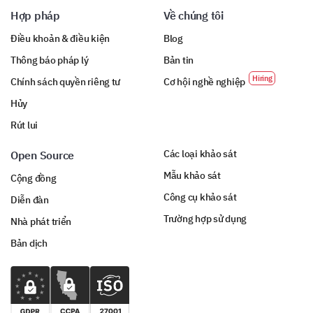
Hợp pháp
Về chúng tôi
Resources
Điều khoản & điều kiện
Blog
Thông báo pháp lý
Bản tin
Chính sách quyền riêng tư
Cơ hội nghề nghiệp
Hủy
Other (please specify)
Rút lui
Các loại khảo sát
Open Source
Mẫu khảo sát
Cộng đồng
Công cụ khảo sát
Diễn đàn
How likely are you to recommend our volunteer
Trường hợp sử dụng
program to others?
Nhà phát triển
Bản dịch
0 (Not at all likely) to 10 (Extremely likely)
1
2
3
4
5
6