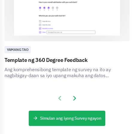
YAMANG TAO
Template ng 360 Degree Feedback
Ang komprehensibong template ng survey na ito ay
nagbibigay-daan sa iyo upang makuha ang datos...
Previous slide
Next slide
Simulan ang iyong Survey ngayon