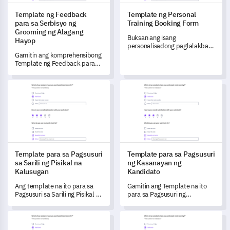
Template ng Feedback
Template ng Personal
para sa Serbisyo ng
Training Booking Form
Grooming ng Alagang
Buksan ang isang
Hayop
personalisadong paglalakbay
sa fitness para sa iyong mga
Gamitin ang komprehensibong
kliyente gamit ang
Template ng Feedback para
detalyadong Personal Training
sa Serbisyo ng Grooming ng
Booking Form na ito.
Alagang Hayop upang
Template para sa Pagsusuri sa Sarili ng Pisikal na Kalusugan
Template para sa Pagsusuri n
maunawaan at mapabuti ang
iyong mga serbisyo sa
grooming batay sa feedback
ng customer, na nagdadala ng
kasiyahan ng kliyente at
nagpapalago ng iyong
negosyo.
Template para sa Pagsusuri
Template para sa Pagsusuri
sa Sarili ng Pisikal na
ng Kasanayan ng
Kalusugan
Kandidato
Ang template na ito para sa
Gamitin ang Template na ito
Pagsusuri sa Sarili ng Pisikal na
para sa Pagsusuri ng
Kalusugan ay tumutulong sa
Kasanayan ng Kandidato
iyo na makuha ang mga
upang makuha ang
Template ng Feedback Form sa Pangangalaga ng Pasyente
Template ng Survey para sa Ho
pananaw tungkol sa iyong
komprehensibong pananaw sa
kasalukuyang programa sa
mga kakayahan ng mga