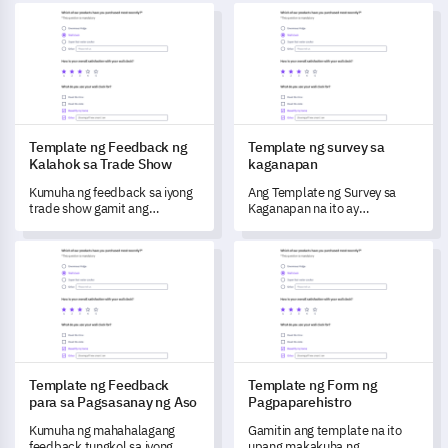
Template ng Feedback ng Kalahok sa Trade Show
Template ng survey sa kagan
Template ng Feedback ng
Template ng survey sa
Kalahok sa Trade Show
kaganapan
Kumuha ng feedback sa iyong
Ang Template ng Survey sa
trade show gamit ang
Kaganapan na ito ay
komprehensibong template na
nagbibigay-daan sa iyo upang
ito.
makakuha ng mahalagang
Template ng Feedback para sa Pagsasanay ng Aso
Template ng Form ng Pagpapa
feedback at sukatin ang
kasiyahan ng mga kalahok sa
iba't ibang aspeto ng iyong
kaganapan.
Template ng Feedback
Template ng Form ng
para sa Pagsasanay ng Aso
Pagpaparehistro
Kumuha ng mahahalagang
Gamitin ang template na ito
feedback tungkol sa iyong
upang makakuha ng