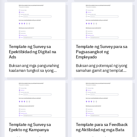
ang espesyal na template na
daan sa iyo upang sukatin ang
Template ng Survey sa Epektibidad ng Digital na Ads
Template ng Survey para sa 
idinisenyo upang suriin ang
bisa ng iyong nilalaman ng
bisa ng iyong kurikulum.
kurso at paghahatid, at
maunawaan ang pakikilahok
ng mga estudyante upang
mapabuti ang kabuuang
karanasan sa pag-aaral.
Template ng Survey sa
Template ng Survey para sa
Epektibidad ng Digital na
Pagsasangkot ng
Ads
Empleyado
Buksan ang mga pangunahing
Buksan ang potensyal ng iyong
kaalaman tungkol sa iyong
samahan gamit ang template
digital advertising campaign
na ito para sa Survey ng
gamit ang template na ito, na
Pagsasangkot ng Empleyado,
Template ng Survey sa Epekto ng Kampanya
Template para sa Feedback ng
nagbibigay-daan sa iyo upang
sukatin ang bisa nito.
Template ng Survey sa
Template para sa Feedback
Epekto ng Kampanya
ng Aktibidad ng mga Bata