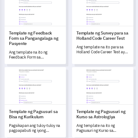
kalusugan, mga personal na
potensyal na empleyado, na
layunin, at mga posibleng
makakatulong sa iyo na
hadlang.
matukoy ang perpektong
akma sa trabaho.
Template ng Feedback
Template ng Survey para sa
Form sa Pangangalaga ng
Holland Code Career Test
Pasyente
Ang template na ito para sa
Holland Code Career Test ay
Ang template na ito ng
nagbibigay-daan sa iyo upang
Feedback Form sa
matukoy at maunawaan ang
Pangangalaga ng Pasyente ay
iyong mga kagustuhan at lakas
nagbibigay-daan sa iyo upang
Template ng Pagsusuri sa Bisa ng Kurikulum
Template ng Pagsusuri ng Kurs
sa karera.
makuha ang mahahalagang
impormasyon tungkol sa bisa
ng iyong serbisyo sa
kalusugan.
Template ng Pagsusuri sa
Template ng Pagsusuri ng
Bisa ng Kurikulum
Kurso sa Astrologiya
Pagsikapan ang tuloy-tuloy na
Ang template na ito ng
pagpapabuti ng iyong
Pagsusuri ng Kurso sa
programa sa edukasyon gamit
Astrologiya ay nagbibigay-