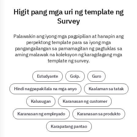
Higit pang mga uri ng template ng
Survey
Palawakin ang iyong mga pagpipilian at hanapin ang
perpektong template para sa iyong mga
pangangailangan sa pamamagitan ng pagtuklas sa
aming malawak na koleksyon ng karagdagang mga
template ng survey.
Estudyante
Golp.
Guro
Hindi nagpapakilala na mga anyo
Kaalaman sa tatak
Kalusugan
Karanasan ng customer
Karanasan ng empleyado
Karanasan sa produkto
Karapatang pantao