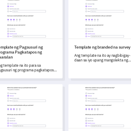
emplate ng Pagsusuri ng
Template ng branded na survey
rograma Pagkatapos ng
Ang template na ito ay nagbibigay-
aaralan
daan sa iyo upang mangolekta ng
data at makakuha ng mahalagang
g template na ito para sa
feedback upang maunawaan ang
gsusuri ng programa pagkatapos
mga pangangailangan at mga
 paaralan ay nagbibigay-daan sa
kagustuhan ng customer.
o upang epektibong makuha ang
hahalagang pananaw tungkol sa
late ng pulse survey
Template ng Sarbey sa Kasiy
truktura, paghahatid, at
ginhawahan ng iyong programa.