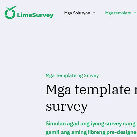
Mga Solusyon
Mga template
Mga Template ng Survey
Mga template 
survey
Simulan agad ang iyong survey nang 
gamit ang aming libreng pre-design