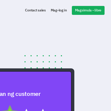
Magsimula - libre
Contact sales
Mag-log in
an ng customer