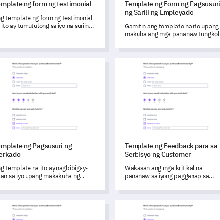
emplate ng form ng testimonial
Template ng Form ng Pagsusur
ng Sarili ng Empleyado
g template ng form ng testimonial
 ito ay tumutulong sa iyo na suriin
Gamitin ang template na ito upang
 makuha ang mahalagang
makuha ang mga pananaw tungkol
edback sa iyong
sa sariling pagtingin ng mga
odukto/serbisyo.
empleyado sa kanilang mga
kasanayan, pagganap sa trabaho,
late ng Pagsusuri ng Merkado
Template ng Feedback para sa
kapaligiran sa lugar ng trabaho, at
propesyonal na pag-unlad.
emplate ng Pagsusuri ng
Template ng Feedback para sa
erkado
Serbisyo ng Customer
g template na ito ay nagbibigay-
Wakasan ang mga kritikal na
an sa iyo upang makakuha ng
pananaw sa iyong pagganap sa
eedback at maunawaan ang mga
serbisyo ng customer gamit ang
ngangailangan, kagustuhan, at
komprehensibong survey ng
tas ng kasiyahan ng mga customer
feedback na ito.
late ng 360 Survey sa Pagganap ng Empleyado
Template ng Survey sa Kasiya
 iyong merkado.