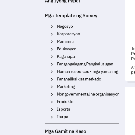
Ang Iyong Papel
Mga Template ng Survey
Negosyo
Korporasyon
Mamimili
T
Edukasyon
P
Kaganapan
P
Pangangalagang Pangkalusugan
An
Human resources - mga yaman ng tao
pa
ng
Pananaliksik sa merkado
iy
Marketing
ma
Temp
es
Nongovernmental na organisasyon
ka
Produkto
Isports
Iba pa
Mga Gamit na Kaso