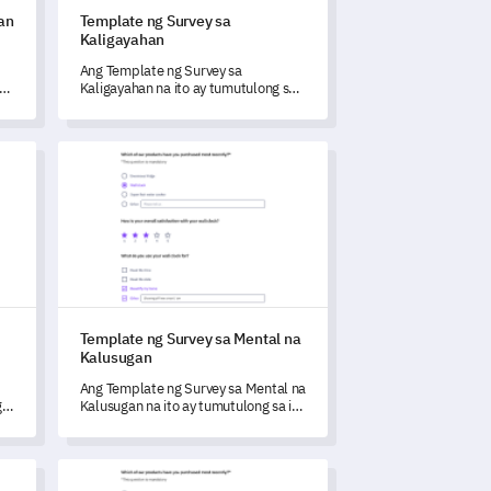
an
Template ng Survey sa
Kaligayahan
Ang Template ng Survey sa
y
Kaligayahan na ito ay tumutulong sa
n
iyo na sukatin at maunawaan ang
kabuuang kaligayahan at kagalingan
para sa mas mataas na kasiyahan.
ruktor
Template ng Survey sa Mental na Kalusugan
Template ng Survey sa Mental na
Kalusugan
Ang Template ng Survey sa Mental na
g
Kalusugan na ito ay tumutulong sa iyo
na maunawaan ang kalagayan ng
mental na kalusugan ng iyong mga
kalahok at matukoy ang kanilang
anasan ng gumagamit ng website
Template ng Survey sa Pakikilahok ng Komunidad
mga pangangailangan.