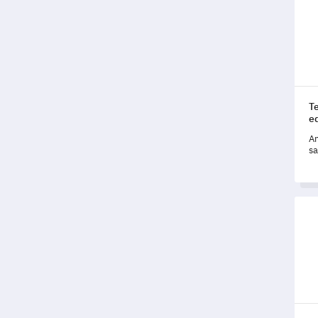
T
e
An
sa
da
st
Temp