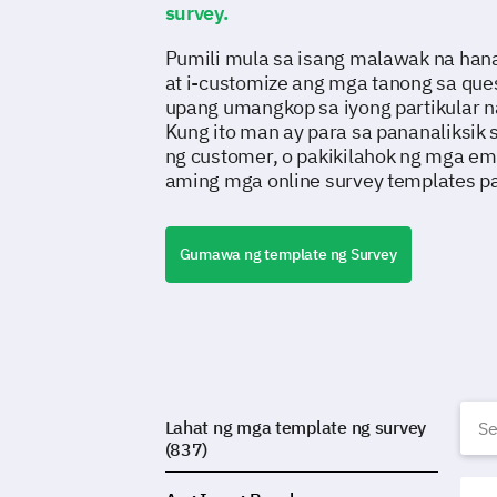
survey.
Pumili mula sa isang malawak na han
at i-customize ang mga tanong sa que
upang umangkop sa iyong partikular 
Kung ito man ay para sa pananaliksik
ng customer, o pakikilahok ng mga em
aming mga online survey templates pa
Gumawa ng template ng Survey
L
Lahat ng mga template ng survey
(837)
Temp