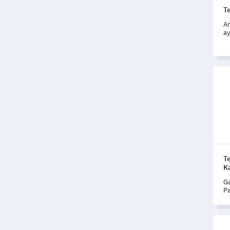
T
An
ay
m
ma
lu
Temp
T
K
Ga
Pa
ep
me
Temp