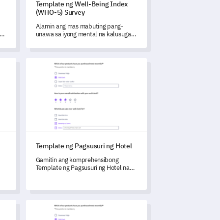
i
Template ng Well-Being Index
(WHO-5) Survey
Alamin ang mas mabuting pang-
unawa sa iyong mental na kalusugan
gamit ang komprehensibong
template ng Well-Being Index
Survey.
 Serbisyo ng Customer
Template ng Pagsusuri ng Hotel
Template ng Pagsusuri ng Hotel
Gamitin ang komprehensibong
Template ng Pagsusuri ng Hotel na
ito upang maunawaan at mapabuti
ang antas ng kasiyahan ng iyong mga
bisita.
han ng Sports Event
Template ng Form ng Donasyon