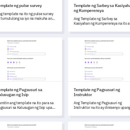
emplate ng pulse survey
Template ng Sarbey sa Kasiyah
ng Kumperensya
g template na ito ng pulse survey
 tumutulong sa iyo na makuha ang
Ang Template ng Sarbey sa
ahalagang feedback upang
Kasiyahan ng Kumperensya na ito a
unawaan at mabago ang iyong
nagbibigay-daan sa iyo upang surii
gar ng trabaho.
ang kabuuang karanasan ng mga
dumalo sa kumperensya.
late ng Pagsusuri sa Kalusugan ng Isip
Template ng Pagsusuri ng Inst
emplate ng Pagsusuri sa
Template ng Pagsusuri ng
alusugan ng Isip
Instruktor
mitin ang template na ito para sa
Ang Template ng Pagsusuri ng
gsusuri sa Kalusugan ng Isip upang
Instruktor na ito ay dinisenyo upan
ektibong sukatin ang kalagayan ng
tulungan kang masusing suriin ang
ntal ng isang indibidwal.
bisa at pagganap ng iyong mga
instruktor.
late ng survey sa edukasyon
Template ng pagsusuri sa kar