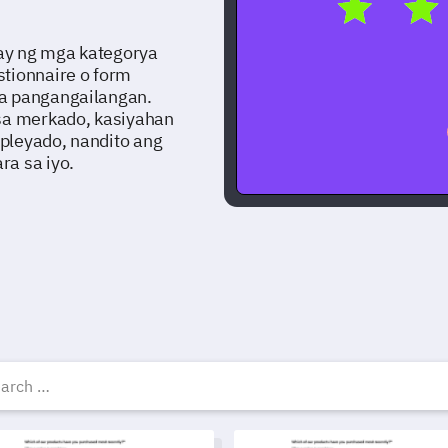
ay ng mga kategorya
stionnaire o form
na pangangailangan.
 sa merkado, kasiyahan
pleyado, nandito ang
ra sa iyo.
ibreng Survey templates
late ng Pagsusuri ng Programa Pagkatapos ng Paaralan
Template ng branded na surve