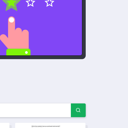
 — Mga halimbawa ng kata
y
Template ng Form ng Pag-book sa Salon