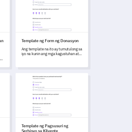
an
Template ng Form ng Donasyon
Ang template na ito ay tumutulong sa
iyo na kunin ang mga kagustuhan at
feedback ng mga donor upang
o
makuha ang mahahalagang insight sa
kanilang mga motibasyon.
Instruktor ng Klase sa Sining
Template ng Pagsusuri ng Serbisyo sa Kliyente
Template ng Pagsusuri ng
Serbisyo sa Kliyente