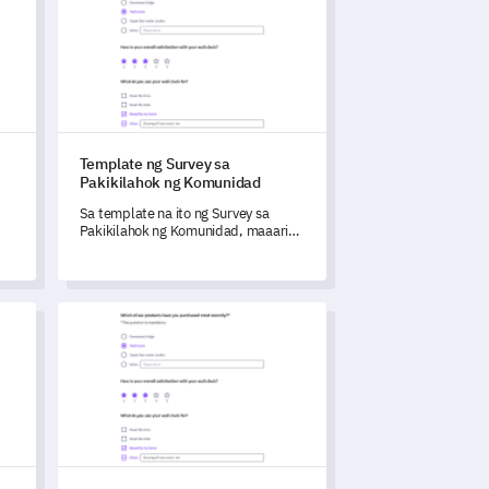
Template ng Survey sa
Pakikilahok ng Komunidad
Sa template na ito ng Survey sa
Pakikilahok ng Komunidad, maaari
mong tuklasin ang mga pananaw sa
mga karanasan at antas ng
pakikilahok ng mga miyembro ng
g
iyong komunidad.
 ng Sarili ng Empleyado
Template ng Well-Being Index (WHO-5) Survey