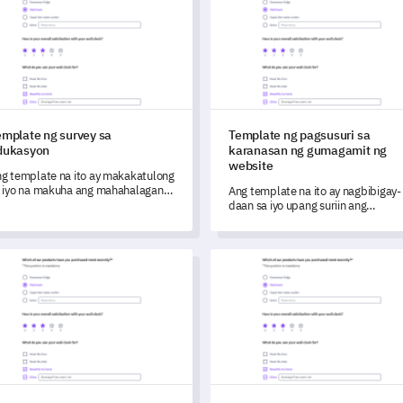
emplate ng survey sa
Template ng pagsusuri sa
dukasyon
karanasan ng gumagamit ng
website
g template na ito ay makakatulong
 iyo na makuha ang mahahalagang
Ang template na ito ay nagbibigay-
tos at pananaw mula sa iba't ibang
daan sa iyo upang suriin ang
akeholder sa edukasyon.
karanasan ng mga gumagamit at
matukoy ang mga lugar na maaarin
mapabuti nang epektibo.
late ng form ng testimonial
Template ng Form ng Pagsusuri