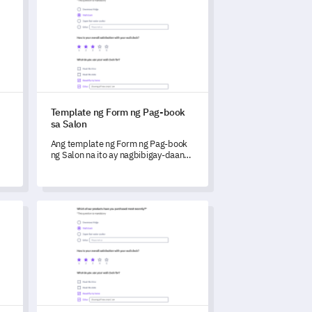
Template ng Form ng Pag-book
sa Salon
Ang template ng Form ng Pag-book
ng Salon na ito ay nagbibigay-daan
sa iyo upang makuha ang
mahahalagang datos na may
kaugnayan sa karanasan ng customer
at mga kagustuhan sa serbisyo, na
ahan ng Kumperensya
Template ng Survey sa Kaligayahan
epektibong nagbubukas ng mga
paraan para sa pagpapabuti ng
kasiyahan ng customer.