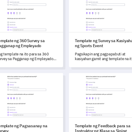
emplate ng 360 Survey sa
Template ng Survey sa Kasiyah
agganap ng Empleyado
ng Sports Event
g template na ito para sa 360
Pagsikapin ang pagpapabuti at
rvey sa Pagganap ng Empleyado
kasiyahan gamit ang template na it
 nagbibigay-daan sa iyo upang
ng Survey sa Kasiyahan ng Sports
susing suriin ang kakayahan ng
Event.
dibidwal at koponan, matuklasan
late ng Pagsasanay na Survey
Template ng Feedback para sa 
g mga pangunahing pananaw sa
ltura ng organisasyon, at tukuyin
g mga potensyal na lugar para sa
gpapahusay ng kasanayan.
emplate ng Pagsasanay na
Template ng Feedback para sa
urvey
Instruktor ng Klase sa Sining