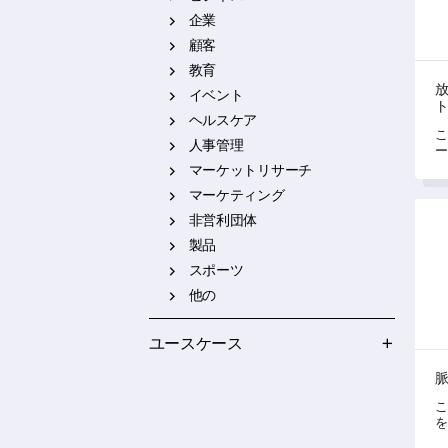
企業
顧客
教育
イベント
ヘルスケア
こ
人事管理
ー
法
マーケットリサーチ
率
マーケティング
脈拍
非営利団体
製品
スポーツ
他の
ユースケース
こ
を
ー