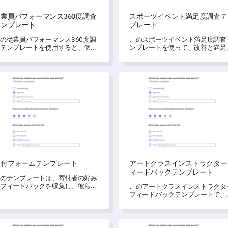
業員パフォーマンス360度調査
スポーツイベント満足度調査テ
テンプレート
プレート
の従業員パフォーマンス360度調
このスポーツイベント満足度調査
テンプレートを使用すると、個人
ンプレートを使って、改善と満足
よびチームの能力を包括的に評価
を促進しましょう。
、組織文化に関する重要な洞察を
き明かし、スキル向上のための潜
フォームテンプレート
アートクラスインストラクタ
的な領域を特定できます。
寄付フォームテンプレート
アートクラスインストラクター
ィードバックテンプレート
のテンプレートは、寄付者の好み
フィードバックを収集し、彼らの
このアートクラスインストラクタ
機に関する貴重な洞察を得るのに
フィードバックテンプレートで、
立ちます。
ートクラスの進め方を変革しまし
う。
タル学習体験調査テンプレート
ケータリング嗜好調査テンプ