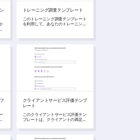
ン
トレーニング調査テンプレート
このトレーニング調査テンプレート
を利用して、あなたのトレーニング
テ
プログラムの効果と関連性に関する
度
重要な洞察を得てください。
ーフィードバックテンプレート
クライアントサービス評価テンプレート
フ
クライアントサービス評価テンプ
レート
ー
このクライアントサービス評価テン
ア
プレートは、クライアントの満足度
ょ
を評価し、貴重な洞察を得ること
で、サービスの質を根本的に向上さ
せる可能性を秘めています。
レート
臨床指導者評価アンケートテンプレート