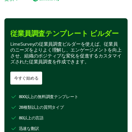
- 同意しない
- 強く同意しない
1
従業員調査テンプレート ビルダー
自分の仕事が評価されていると感じます。
LimeSurveyの従業員調査ビルダーを使えば、従業員
自分の役割は明確に定義され、理解されています。
のニーズをよりよく理解し、エンゲージメントを向上
させ、組織のポジティブな変化を促進するカスタマイ
自分のチームに所属している感覚を感じます。
ズされた従業員調査を作成できます。
今すぐ始める
プロフェッショナルな成長と学びを理解し
ましょう。
800以上の無料調査テンプレート
このセクションは、あなたのプロフェッショナルな成
長とスキル開発の機会についてです。
28種類以上の質問タイプ
プロフェッショナルな成長の機会が与えられま
80以上の言語
したか？
迅速な翻訳