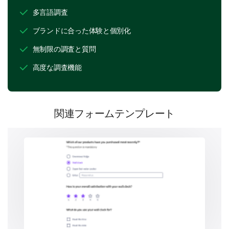
はい
いいえ
多言語調査
ブランドに合った体験と個別化
もしあれば、どのようにしてプロフェッショナ
無制限の調査と質問
ルに成長できましたか？（該当するものをすべ
て選択してください）
高度な調査機能
研修ワークショップ
関連フォームテンプレート
会議やセミナー
オンザジョブトレーニング