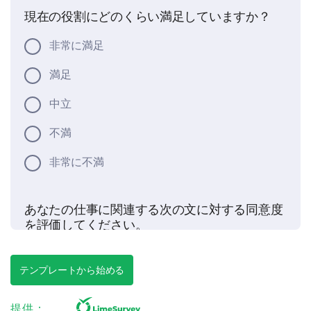
現在の役割にどのくらい満足していますか？
非常に満足
満足
中立
不満
非常に不満
あなたの仕事に関連する次の文に対する同意度
を評価してください。
選択肢：
テンプレートから始める
- 強く同意する
- 同意する
- 中立
提供：