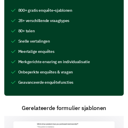
This section is about the opportunities you have for
800+ gratis enquête-sjablonen
professional growth and skill development.
28+ verschillende vraagtypes
Have you been given opportunities for
professional development?
80+ talen
Snelle vertalingen
Yes
No
Meertalige enquêtes
If yes, in what ways were you able to develop
Merkgerichte ervaring en individualisatie
professionally? (Select all that apply)
Onbeperkte enquêtes & vragen
Training workshops
Geavanceerde enquêtefuncties
Gerelateerde formulier sjablonen
Conferences or seminars