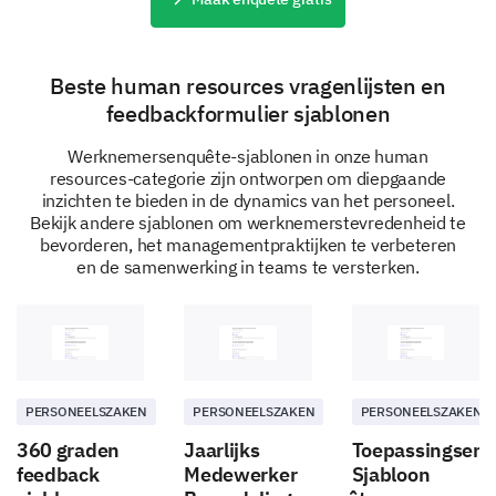
How about the working conditions and
wellbeing?
Beste human resources vragenlijsten en
feedbackformulier sjablonen
Let's discuss aspects related to your work
environment, wellbeing, and work-life balance.
Werknemersenquête-sjablonen in onze human
Are there any aspects of your work
resources-categorie zijn ontworpen om diepgaande
environment that could be improved? If yes,
inzichten te bieden in de dynamics van het personeel.
Bekijk andere sjablonen om werknemerstevredenheid te
please describe in detail.
bevorderen, het managementpraktijken te verbeteren
en de samenwerking in teams te versterken.
Have you ever felt stressed from work to a
PERSONEELSZAKEN
PERSONEELSZAKEN
PERSONEELSZAKEN
point it affected your health or personal life?
360 graden
Jaarlijks
Toepassingsenq
feedback
Medewerker
Sjabloon