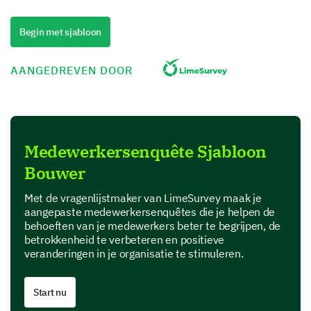
statements related to your work.
Options:
Begin met sjabloon
- Strongly Agree
- Agree
AANGEDREVEN DOOR
- Neutral
- Disagree
- Strongly Disagree
1
2
Medewerkersenquête Sjabloon
Bouwer
I feel valued for the work I do.
Met de vragenlijstmaker van LimeSurvey maak je
My role is clearly defined and understood.
aangepaste medewerkersenquêtes die je helpen de
behoeften van je medewerkers beter te begrijpen, de
I feel a sense of belonging in my team.
betrokkenheid te verbeteren en positieve
veranderingen in je organisatie te stimuleren.
Let's understand your professional growth
Start nu
and learning.