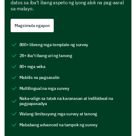
datos sa iba't ibang aspeto ng iyong alok na pag-aaral
Flexibility of course schedule
sa malayo.
Magsimula ngayon
Analyzing specific areas of improvement
This section is about understanding areas where we
can potentially improve our distance learning
800+ libreng mga template ng survey
program.
28+ iba't ibang uri ng tanong
What are the areas you think could be
80+ mga wika
improved in our distance learning program?
Please add a comment for each area you select
Mabilis na pagsasalin
to provide
Multilingual na mga survey
Course content
Naka-align sa tatak na karanasan at indibidwal na
pagpapasadya
Walang limitasyong mga survey at tanong
Mababang advanced na tampok ng survey
Interaction with instructors