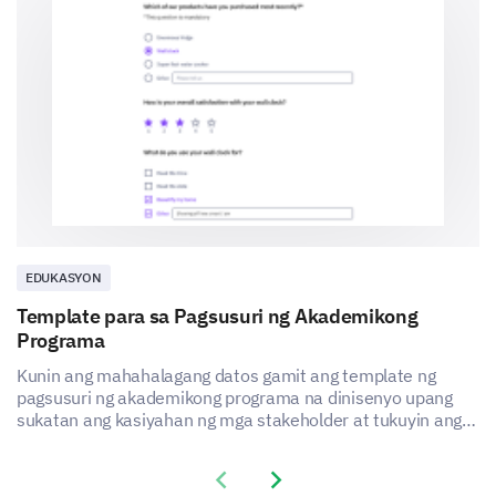
Combination of both
How many hours per week do you prefer to
dedicate to distance learning?
EDUKASYON
Template para sa Pagsusuri ng Akademikong
Programa
Kunin ang mahahalagang datos gamit ang template ng
pagsusuri ng akademikong programa na dinisenyo upang
sukatan ang kasiyahan ng mga stakeholder at tukuyin ang
mga lugar na dapat pagbutihin.
Previous slide
Next slide