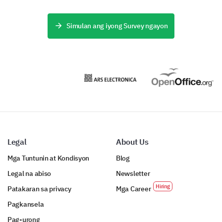
Simulan ang iyong Survey ngayon
Legal
About Us
Mga Tuntunin at Kondisyon
Blog
Legal na abiso
Newsletter
Patakaran sa privacy
Mga Career
Pagkansela
Pag-urong