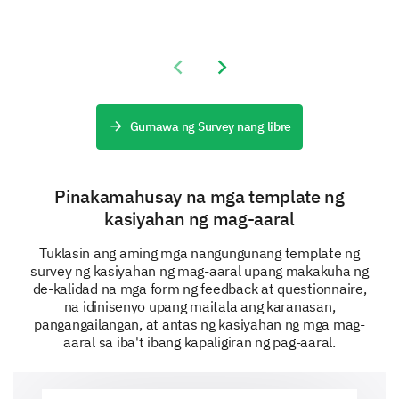
Please provide any additional comments or
suggestions you may have about improving the
Previous slide
Next slide
distance learning program.
Gumawa ng Survey nang libre
Pinakamahusay na mga template ng
Understanding your learning needs and
kasiyahan ng mag-aaral
preferences
Tuklasin ang aming mga nangungunang template ng
In this last section, we want to understand your
survey ng kasiyahan ng mag-aaral upang makakuha ng
needs and preferences better, to make the distance
de-kalidad na mga form ng feedback at questionnaire,
learning experience more personalized.
na idinisenyo upang maitala ang karanasan,
pangangailangan, at antas ng kasiyahan ng mga mag-
What is your preferred method of learning?
aaral sa iba't ibang kapaligiran ng pag-aaral.
Self-paced online classes
Live classes