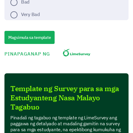
Bad
Very Bad
Please rate the following aspects of the
Magsimula sa template
distance learning experience.
PINAPAGANAP NG
(1 - Very Poor, 2 - Poor, 3 - Neutral, 4 - Good, 5 -
Very Good)
1
2
3
4
Template ng Survey para sa mga
Ease of use of the online platform
Estudyanteng Nasa Malayo
Quality of course materials
Tagabuo
Interaction with instructors
Pinadali ng tagabuo ng template ng LimeSurvey ang
paggawa ng detalyado at madaling gamitin na survey
Interaction with classmates
para sa mga estudyante, na epektibong kumukuha ng