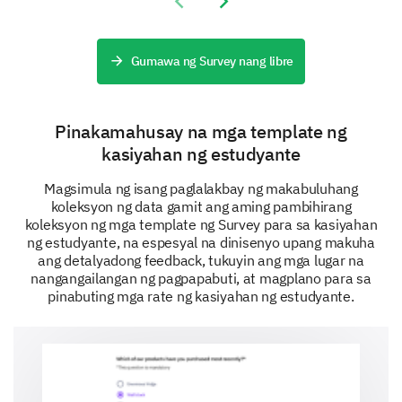
Previous slide
Next slide
Are there any additional supports or resources
you wish were available during your internship?
Gumawa ng Survey nang libre
Overall Evaluation
Pinakamahusay na mga template ng
We're almost done. Kindly help us understand your
kasiyahan ng estudyante
overall experience as an intern.
Magsimula ng isang paglalakbay ng makabuluhang
Would you recommend our internship program
koleksyon ng data gamit ang aming pambihirang
to others?
koleksyon ng mga template ng Survey para sa kasiyahan
ng estudyante, na espesyal na dinisenyo upang makuha
Yes
Maybe
No
ang detalyadong feedback, tukuyin ang mga lugar na
nangangailangan ng pagpapabuti, at magplano para sa
pinabuting mga rate ng kasiyahan ng estudyante.
Please provide any additional comments or
suggestions that could help us improve our
internship program.