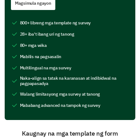
Magsimula ngayon
Team collaboration
800+ libreng mga template ng survey
Transparency
28+ iba't ibang uri ng tanong
Work-life balance
80+ mga wika
Learning opportunities
Mabilis na pagsasalin
Diversity and inclusion
Multilingual na mga survey
Naka-align sa tatak na karanasan at indibidwal na
Others
pagpapasadya
Walang limitasyong mga survey at tanong
Could you please describe any particular
Mababang advanced na tampok ng survey
situations or experiences that influenced your
opinion about our company culture?
Kaugnay na mga template ng form