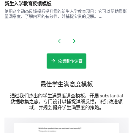
我的疑问和问题得到了及时解决
新生入学教育反馈模板
使用这个动态反馈模板提升您的新生入学教育项目；它可以帮助您衡
量满意度、了解内容的有效性，并捕捉宝贵的见解。 ...
在实习期间，您希望有什么额外的支持或资源
吗？
Previous slide
Next slide
整体评估
免费制作调查
我们快完成了。请帮助我们了解您作为实习生的整体体
验。
最佳学生满意度模板
您会向他人推荐我们的实习项目吗？
通过我们杰出的学生满意度调查模板，开展 substantial
是的
可能
不
数据收集之旅，专门设计以捕捉详细反馈，识别改进领
域，并规划提升学生满意度的策略。
请提供任何其他评论或建议，以帮助我们改进实
习项目。