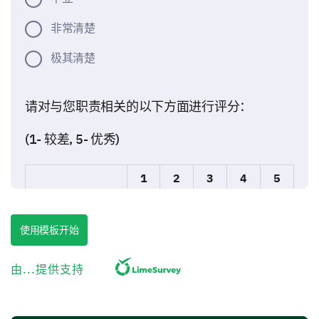
非常清楚
极其清楚
请对与您职责相关的以下方面进行评分：
(1- 较差, 5- 优秀)
1
2
3
4
5
实施所学技能
使用模板开始
任务带来的独立性
定期反馈
由...提供支持
实习环境与文化