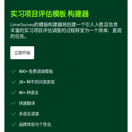
我们希望了解您对我们工作环境和文化的体验，以及我
实习项目评估模板 构建器
们可以改进的地方。
LimeSurvey的模板构建器将创建一个引人入胜且信息
您欣赏我们公司文化的哪些方面？（您可以选择
丰富的实习项目评估调查的过程转变为一个简单、直观
多个）
的任务。
团队合作
立即开始
透明度
工作与生活的平衡
800+ 免费调查模板
28+ 种不同问答类型
学习机会
80+ 种语言
多样性和包容性
快速翻译
其他：
多语言调查
品牌体验与个性化
您能否描述影响您对我们公司文化看法的具体情