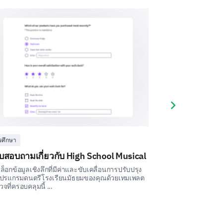
 suggestions you may have about
Next slide
d preferences
รศึกษา
การศึกษา
สอบถามเกี่ยวกับ High School Musical
แบบสำรวจควา
บัณฑิต
needs and preferences better, to
็อกข้อมูลเชิงลึกที่มีค่าและขับเคลื่อนการปรับปรุง
onalized.
ปรแกรมดนตรีโรงเรียนมัธยมของคุณด้วยเทมเพลต
แม่แบบการสำรวจคว
จที่ครอบคลุมนี้ ...
ให้คุณประเมินและ
อำนวยความสะดวกใ