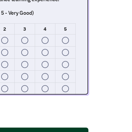
, 5 - Very Good)
2
3
4
5
nt