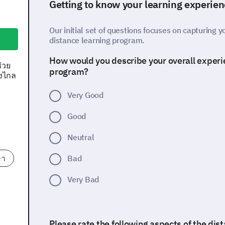
Getting to know your learning experie
Our initial set of questions focuses on capturing 
distance learning program.
How would you describe your overall experie
ช่วย
program?
างไกล
Very Good
Good
Neutral
ษา
Bad
Very Bad
Please rate the following aspects of the dis