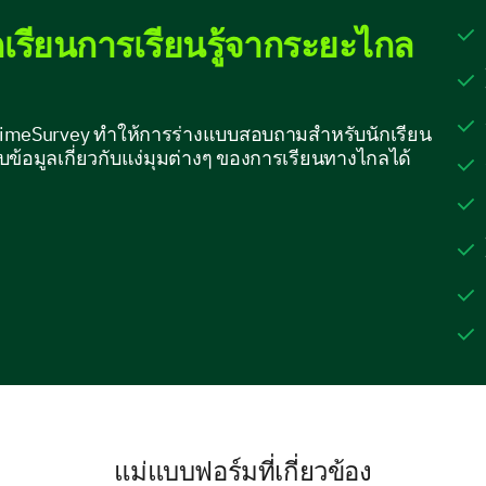
This section is about understanding areas where 
distance learning program.
รียนการเรียนรู้จากระยะไกล
What are the areas you think could be impro
program? Please add a comment for each ar
 LimeSurvey ทำให้การร่างแบบสอบถามสำหรับนักเรียน
Course content
็บข้อมูลเกี่ยวกับแง่มุมต่างๆ ของการเรียนทางไกลได้
Interaction with
instructors
Technical aspects
Course schedule
Student support
แม่แบบฟอร์มที่เกี่ยวข้อง