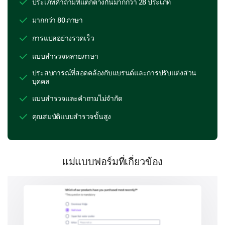
ประเภทคำถามที่แตกต่างกันมากกว่า 28 ประเภท
Emergency call booths
มากกว่า 80 ภาษา
การแปลอย่างรวดเร็ว
Which of the following suggestions do you think
แบบสำรวจหลายภาษา
would enhance security on campus?
ประสบการณ์ที่สอดคล้องกับแบรนด์และการปรับแต่งส่วน
Improved lighting
บุคคล
แบบสำรวจและคำถามไม่จำกัด
คุณสมบัติแบบสำรวจขั้นสูง
Increased security personnel
แม่แบบฟอร์มที่เกี่ยวข้อง
More CCTV cameras