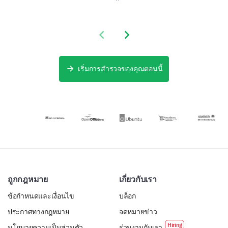
ให้คุณสามารถ
โปรแกรมทาง
เลิกเรียนนี้ช่วยให้
and suggestions related to campus security.
ประเมิน
วิชาการนี้ ซึ่ง
คุณสามารถเปิด
ประสบการณ์
ออกแบบมาเพื่อ
เผยข้อมูลที่มีค่า
If you have any additional comments or
Previous slide
Next slide
ของนักเรียนได้
วัดความพึงพอใจ
เกี่ยวกับ
suggestions related to improving campus
อย่างครอบคลุม
ของผู้มีส่วนได้
โครงสร้าง การ
security, please share them here.
ซึ่งจะช่วยในการ
ส่วนเสียและระบุ
ส่งมอบ และ
สร้างสภาพ
พื้นที่ที่ต้อง
ความสะดวก
เริ่มการสำรวจของคุณตอนนี้
แวดล้อมใน
ปรับปรุง。
สบายของ
วิทยาเขตที่มี
โปรแกรมของ
ความเอื้ออาทร
คุณได้อย่างมี
และรวมกลุ่ม
ประสิทธิภาพ
ถูกกฎหมาย
เกี่ยวกับเรา
ข้อกำหนดและเงื่อนไข
บล็อก
ประกาศทางกฎหมาย
จดหมายข่าว
นโยบายความเป็นส่วนตัว
ร่วมงานกับเรา