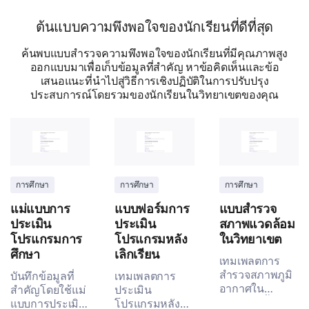
incidents on campus.
ต้นแบบความพึงพอใจของนักเรียนที่ดีที่สุด
Are you aware of the procedures to report a
security incident on campus?
ค้นพบแบบสำรวจความพึงพอใจของนักเรียนที่มีคุณภาพสูง
ออกแบบมาเพื่อเก็บข้อมูลที่สำคัญ หาข้อคิดเห็นและข้อ
Yes
เสนอแนะที่นำไปสู่วิธีการเชิงปฏิบัติในการปรับปรุง
ประสบการณ์โดยรวมของนักเรียนในวิทยาเขตของคุณ
No
If you've reported a security issue before, can
you briefly describe the effectiveness of the
response you received?
การศึกษา
การศึกษา
การศึกษา
แม่แบบการ
แบบฟอร์มการ
แบบสำรวจ
ประเมิน
ประเมิน
สภาพแวดล้อม
โปรแกรมการ
โปรแกรมหลัง
ในวิทยาเขต
ศึกษา
เลิกเรียน
เทมเพลตการ
สำรวจสภาพภูมิ
บันทึกข้อมูลที่
เทมเพลตการ
Personal Experiences and Suggestions
อากาศใน
สำคัญโดยใช้แม่
ประเมิน
วิทยาเขตนี้ช่วย
แบบการประเมิน
โปรแกรมหลัง
This final section invites your personal experiences