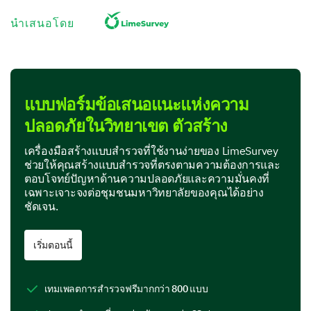
นำเสนอโดย
Safety Measures on Campus
In this section, we would like to understand your
views on the existing security measures on campus.
แบบฟอร์มข้อเสนอแนะแห่งความ
ปลอดภัยในวิทยาเขต ตัวสร้าง
Please rate the effectiveness of the following
safety measures on campus.
เครื่องมือสร้างแบบสำรวจที่ใช้งานง่ายของ LimeSurvey
ช่วยให้คุณสร้างแบบสำรวจที่ตรงตามความต้องการและ
(1= Highly ineffective, 5= Highly effective)
ตอบโจทย์ปัญหาด้านความปลอดภัยและความมั่นคงที่
เฉพาะเจาะจงต่อชุมชนมหาวิทยาลัยของคุณได้อย่าง
ชัดเจน.
1
2
3
4
24/7 security personnel
เริ่มตอนนี้
CCTV Cameras
เทมเพลตการสำรวจฟรีมากกว่า 800 แบบ
Access controlled entrances/exits