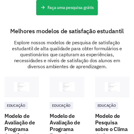
Faça uma pesquisa grátis
Melhores modelos de satisfação estudantil
Understanding your learning needs and
Explore nossos modelos de pesquisa de satisfação
preferences
estudantil de alta qualidade para obter formulários e
questionários que capturam as experiências,
In this last section, we want to understand your
necessidades e níveis de satisfação dos alunos em
needs and preferences better, to make the distance
diversos ambientes de aprendizagem.
learning experience more personalized.
What is your preferred method of learning?
Self-paced online classes
Live classes
EDUCAÇÃO
EDUCAÇÃO
EDUCAÇÃO
Combination of both
Modelo de
Modelo de
Modelo de
Avaliação de
Avaliação de
Pesquisa
How many hours per week do you prefer to
Programa
Programa
sobre o Clima