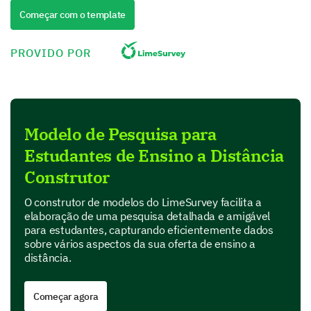
Please rate the following aspects of the
Começar com o template
distance learning experience.
PROVIDO POR
(1 - Very Poor, 2 - Poor, 3 - Neutral, 4 - Good, 5 -
Very Good)
1
2
3
4
Modelo de Pesquisa para
Ease of use of the online platform
Estudantes de Ensino a Distância
Quality of course materials
Construtor
Interaction with instructors
O construtor de modelos do LimeSurvey facilita a
elaboração de uma pesquisa detalhada e amigável
Interaction with classmates
para estudantes, capturando eficientemente dados
sobre vários aspectos da sua oferta de ensino a
Flexibility of course schedule
distância.
Começar agora
Analyzing specific areas of improvement