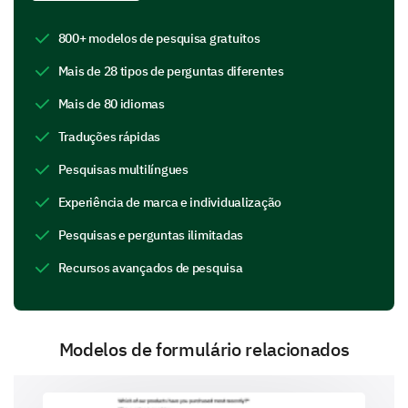
This section is about understanding areas where we
can potentially improve our distance learning
800+ modelos de pesquisa gratuitos
program.
Mais de 28 tipos de perguntas diferentes
What are the areas you think could be
Mais de 80 idiomas
improved in our distance learning program?
Please add a comment for each area you select
Traduções rápidas
to provide
Pesquisas multilíngues
Course content
Experiência de marca e individualização
Pesquisas e perguntas ilimitadas
Recursos avançados de pesquisa
Interaction with instructors
Modelos de formulário relacionados
Technical aspects