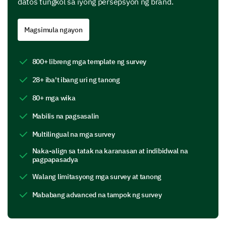
datos tungkol sa iyong persepsyon ng brand.
Magsimula ngayon
Your Perception of Our Brand Name in the
Market
800+ libreng mga template ng survey
We're keen to understand how our brand name fits
28+ iba't ibang uri ng tanong
into the market.
80+ mga wika
Comparing the past year to now, has our brand
Mabilis na pagsasalin
name become more relevant, stayed the same,
or become less relevant in the market?
Multilingual na mga survey
Increase
Same
Decrease
Naka-align sa tatak na karanasan at indibidwal na
pagpapasadya
More relevant
Walang limitasyong mga survey at tanong
Stays the same
Mababang advanced na tampok ng survey
Less relevant