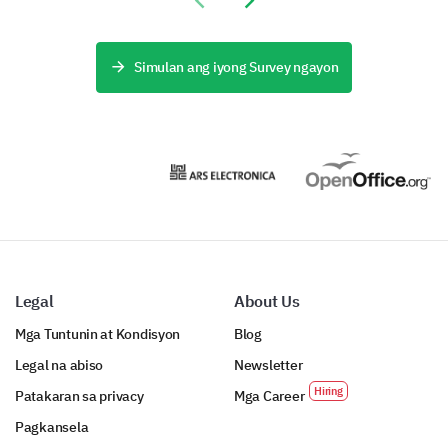
Previous slide
Next slide
Simulan ang iyong Survey ngayon
Legal
About Us
Mga Tuntunin at Kondisyon
Blog
Legal na abiso
Newsletter
Patakaran sa privacy
Mga Career
Pagkansela