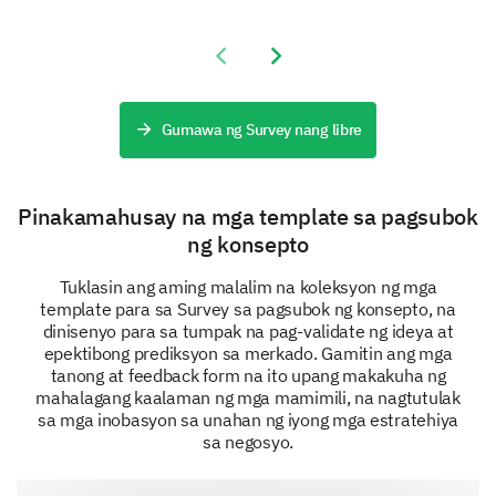
Previous slide
Next slide
Gumawa ng Survey nang libre
Pinakamahusay na mga template sa pagsubok
ng konsepto
Tuklasin ang aming malalim na koleksyon ng mga
template para sa Survey sa pagsubok ng konsepto, na
dinisenyo para sa tumpak na pag-validate ng ideya at
epektibong prediksyon sa merkado. Gamitin ang mga
tanong at feedback form na ito upang makakuha ng
mahalagang kaalaman ng mga mamimili, na nagtutulak
sa mga inobasyon sa unahan ng iyong mga estratehiya
sa negosyo.