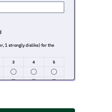
d
, 1 strongly dislike) for the
3
4
5