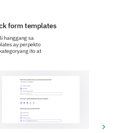
ack form templates
li hanggang sa
 better online shopping
lates ay perpekto
kategoryang ito at
Next slide