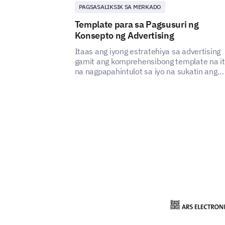
PAGSASALIKSIK SA MERKADO
Template para sa Pagsusuri ng
Konsepto ng Advertising
Itaas ang iyong estratehiya sa advertising
gamit ang komprehensibong template na i
na nagpapahintulot sa iyo na sukatin ang
epekto at apela ng iyong bagong konsepto 
advertising.