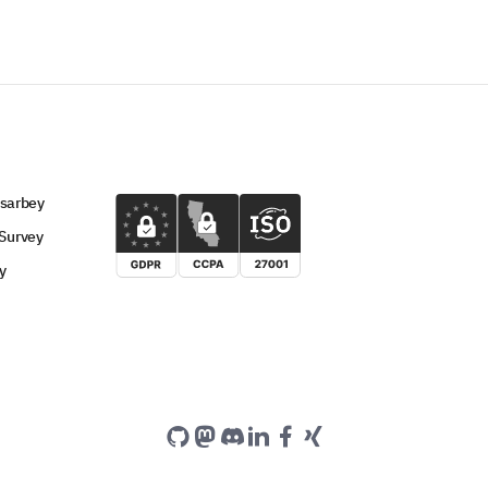
 sarbey
Survey
y