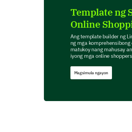
Template ng S
Online Shopp
Ang template builder ng L
ng mga komprehensibong q
matukoy nang mahusay ang
iyong mga online shoppers
Magsimula ngayon