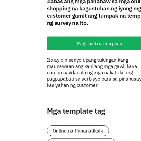
Ilabas ang mga pananaw sa mga onl
shopping na kagustuhan ng iyong m
customer gamit ang tumpak na temp
ng survey na ito.
Magsimula sa template
Ito ay dinisenyo upang tulungan kang
maunawaan ang kanilang mga gawi, kaya
naman nagdadala ng mga nakatakdang
pagpapabuti sa serbisyo para sa pinahusa
kasiyahan ng customer.
Mga template tag
Online na Pananaliksik