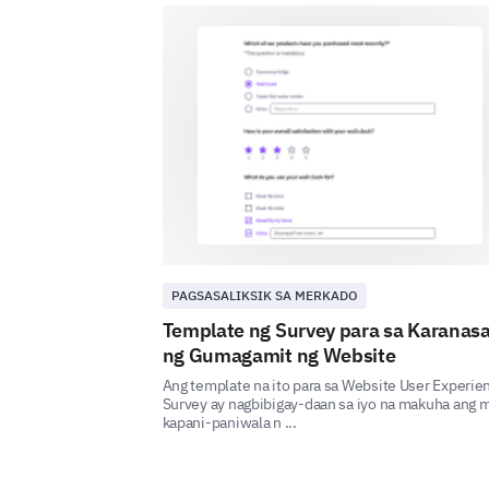
PAGSASALIKSIK SA MERKADO
Template ng Survey para sa Karanas
ng Gumagamit ng Website
Ang template na ito para sa Website User Experie
Survey ay nagbibigay-daan sa iyo na makuha ang 
kapani-paniwala n ...