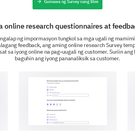
Gumawa ng Survey nang libre
online research questionnaires at feedb
Shopping Experience Improvements
ngalap ng impormasyon tungkol sa mga ugali ng mamimi
What improvements would you suggest for a
agang feedback, ang aming online research Survey temp
experience?
sat sa iyong online na pag-uugali ng customer. Suriin ang 
baguhin ang iyong pananaliksik sa customer.
Simpler navigation
More product range
Better search
functionality
Customer rewards or