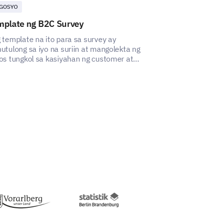
GOSYO
TATAK
mplate ng B2C Survey
Template ng 
Kamalayan sa
 template na ito para sa survey ay
utulong sa iyo na suriin at mangolekta ng
Ang template na
os tungkol sa kasiyahan ng customer at
suriin at mauna
uyin ang mga lugar para sa pagpapabuti.
brand sa merka
or comments.