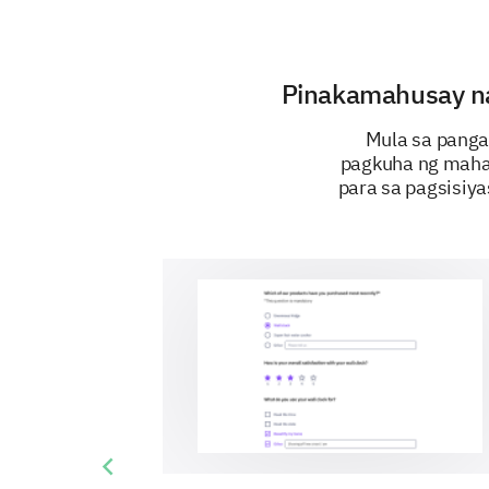
Pinakamahusay na 
Mula sa panga
pagkuha ng mahal
para sa pagsisiya
Previous slide