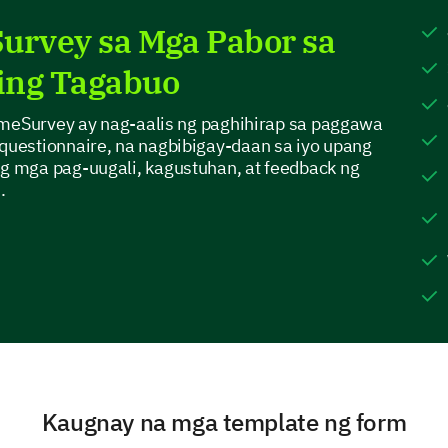
Others
urvey sa Mga Pabor sa
ing Tagabuo
What is your preferred payment method wh
imeSurvey ay nag-aalis ng paghihirap sa paggawa
Credit/Debit Card
uestionnaire, na nagbibigay-daan sa iyo upang
 mga pag-uugali, kagustuhan, at feedback ng
PayPal
.
Apple Pay
Other:
Customer Service Experience
Kaugnay na mga template ng form