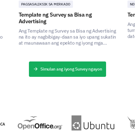
loyalty programs
PAGSASALIKSIK SA MERKADO
NE
Template ng Survey sa Bisa ng
Te
Other:
Advertising
Ang
tum
Ang Template ng Survey sa Bisa ng Advertising
dat
to
na ito ay nagbibigay-daan sa iyo upang sukatin
tuk
at maunawaan ang epekto ng iyong mga
sa
pagsisikap sa advertising, na tumutulong sa
iyo na tukuyin ang mga lugar para sa
Please provide any additional suggestions 
pagpapabuti.
Simulan ang iyong Survey ngayon
PINAPAGANAP NG