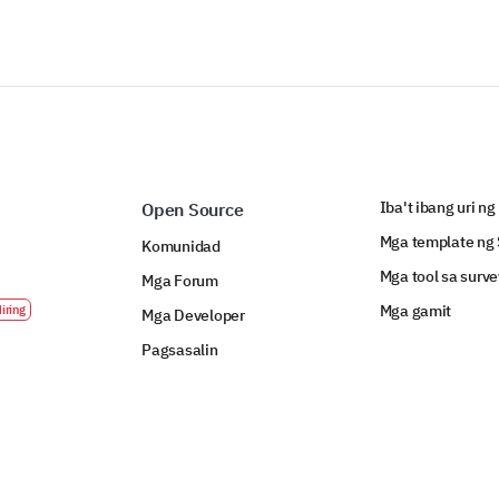
Iba't ibang uri ng
Open Source
Mga template ng 
Komunidad
Mga tool sa surve
Mga Forum
Mga gamit
Mga Developer
Pagsasalin