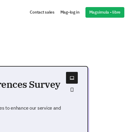
Magsimula - libre
Contact sales
Mag-log in
rences Survey
es to enhance our service and