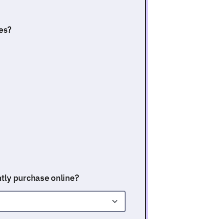
es?
tly purchase online?