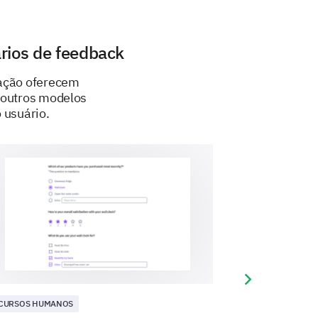
 técnicos do processo de aplicação
ma.
rios de feedback
ar no portal de aplicação
cação oferecem
e outros modelos
 usuário.
Difícil
eencher a aplicação?
Next slide
CURSOS HUMANOS
RECURSOS HUMA