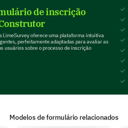
detalhado é crucial para nós.
mulário de inscrição
Como você avaliaria a clareza das instruçõe
 Construtor
1
2
a LimeSurvey oferece uma plataforma intuitiva
Muito Confuso
ngentes, perfeitamente adaptadas para avaliar as
s usuários sobre o processo de inscrição
Confuso
Claro
Muito Claro
Quais aspectos do processo de aplicação v
(Selecione todos que se aplicam)
Modelos de formulário relacionados
Preenchendo informações pessoais