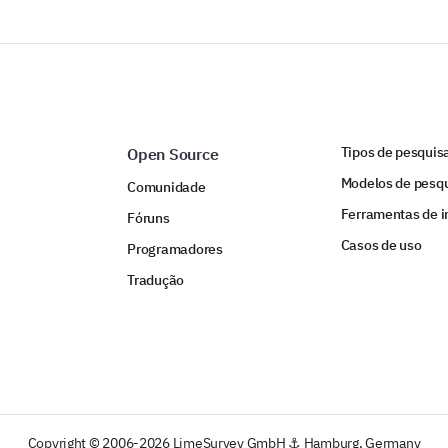
Quais métodos você usou para buscar supor
aplicação? (Selecione todos que se aplicam
Email
Tipos de pesquis
Open Source
Modelos de pesq
Telefone
Comunidade
Ferramentas de i
Fóruns
Chat ao Vivo
Casos de uso
Programadores
Visita Presencial
Tradução
Sistema de Help Desk/Tickets
Nenhum
Outro:
Copyright © 2006-2026 LimeSurvey GmbH ⚓ Hamburg, Germany