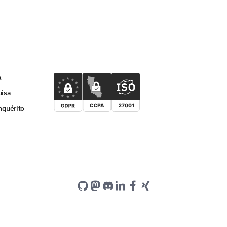
te durante o processo de
)
a
uisa
nquérito