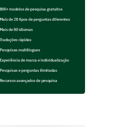
800+ modelos de pesquisa gratuitos
s de aplicação?
Mais de 28 tipos de perguntas diferentes
3
4
5
Mais de 80 idiomas
Traduções rápidas
Pesquisas multilíngues
Experiência de marca e individualização
Pesquisas e perguntas ilimitadas
Recursos avançados de pesquisa
ocê achou mais desafiadores?