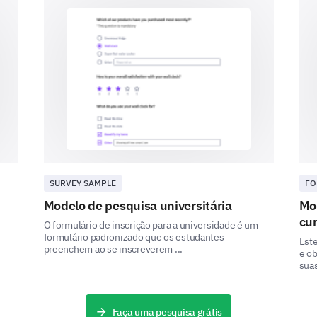
Fazendo upload de documentos
Escrevendo declarações pessoais
Obtendo cartas de recomendação
Cumprindo prazos de aplicação
Outro:
SURVEY SAMPLE
FO
Por favor, forneça quaisquer comentários ad
Modelo de pesquisa universitária
Mod
aplicação.
cu
O formulário de inscrição para a universidade é um
formulário padronizado que os estudantes
Este
preenchem ao se inscreverem ...
e ob
suas
Interface do Usuário e Aspectos Técnic
Faça uma pesquisa grátis