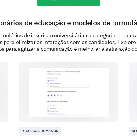
Seu input sobre a interface do usuário e aspectos
nos ajudará a melhorar a funcionalidade do siste
onários de educação e modelos de formulá
Como você descreveria a facilidade de naveg
rmulários de inscrição universitária na categoria de edu
online?
os para otimizar as interações com os candidatos. Explor
os para agilizar a comunicação e melhorar a satisfação do
Muito Fácil
Fácil
Neutro
Muito Difícil
Você encontrou dificuldades técnicas ao pr
Sim
Não
RECURSOS HUMANOS
RE