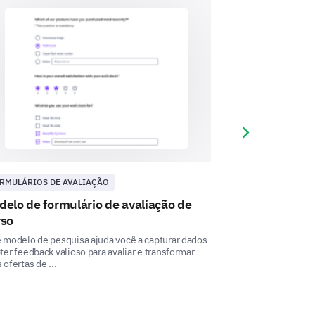
Next slide
RMULÁRIOS DE AVALIAÇÃO
EDUCAÇÃO
icionais sobre o processo de
elo de formulário de avaliação de
Modelo de fe
rso
Este Modelo de Fe
insights valiosos 
 modelo de pesquisa ajuda você a capturar dados
ofertas de curso. ..
ter feedback valioso para avaliar e transformar
 ofertas de ...
os