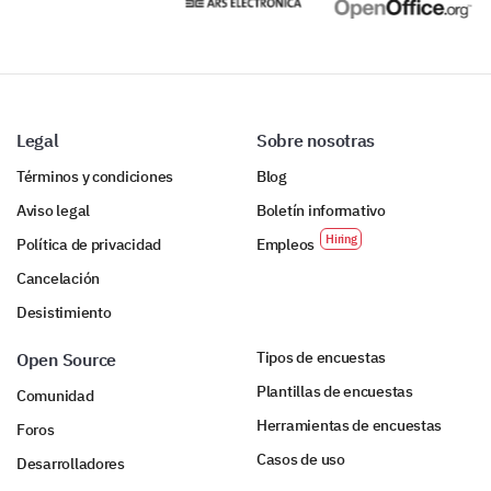
Chat en vivo
Visita en persona
Mesa de ayuda / Sistema de tickets
Legal
Sobre nosotras
Ninguno
Términos y condiciones
Blog
Aviso legal
Boletín informativo
Otro:
Política de privacidad
Empleos
Cancelación
¿Qué tan satisfecho estuviste con el apoyo
Desistimiento
general que recibiste?
Tipos de encuestas
Open Source
Muy satisfecho
Plantillas de encuestas
Comunidad
Satisfecho
Herramientas de encuestas
Foros
Casos de uso
Neutral
Desarrolladores