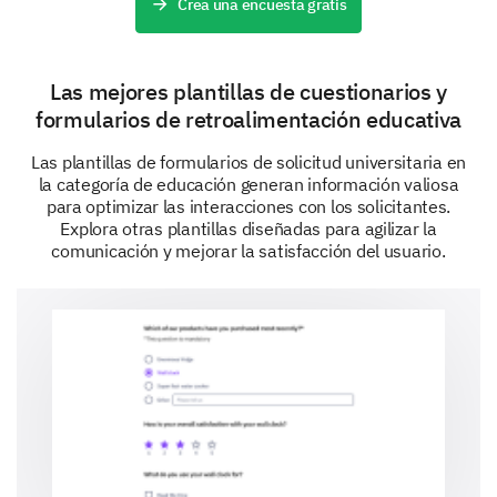
Crea una encuesta gratis
Muy fácil
Fácil
Neutral
Difícil
Muy difícil
Las mejores plantillas de cuestionarios y
formularios de retroalimentación educativa
¿Encontraste alguna dificultad técnica
mientras completabas la solicitud?
Las plantillas de formularios de solicitud universitaria en
la categoría de educación generan información valiosa
para optimizar las interacciones con los solicitantes.
Explora otras plantillas diseñadas para agilizar la
Sí
No
comunicación y mejorar la satisfacción del usuario.
Si experimentaste alguna dificultad técnica,
descríbela aquí: