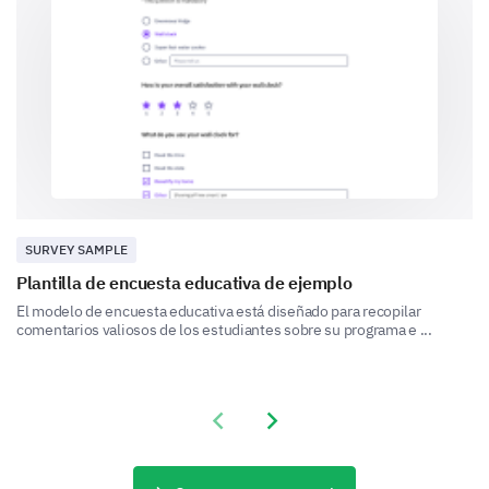
Cumplir con plazos de solicitud
Otro:
Por favor, proporciona cualquier comentario
adicional sobre el proceso de solicitud.
SURVEY SAMPLE
Plantilla de encuesta educativa de ejemplo
Interfaz de Usuario y Aspectos Técnicos
El modelo de encuesta educativa está diseñado para recopilar
comentarios valiosos de los estudiantes sobre su programa e ...
Tu opinión sobre la interfaz de usuario y los aspectos
técnicos del proceso de solicitud nos ayudará a
mejorar la funcionalidad del sistema.
¿Cómo describirías la facilidad de navegación
Previous slide
Next slide
en el portal de solicitud en línea?