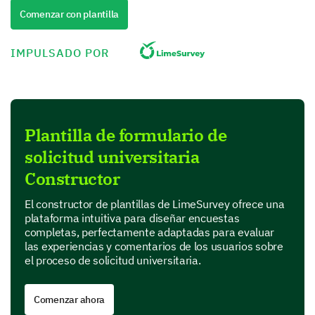
Título de nivel técnico
Comenzar con plantilla
Licenciatura
IMPULSADO POR
Maestría
Doctorado
Plantilla de formulario de
Otro
solicitud universitaria
Constructor
Tu Experiencia con la Solicitud
El constructor de plantillas de LimeSurvey ofrece una
Queremos entender tu experiencia con nuestro
plataforma intuitiva para diseñar encuestas
proceso de solicitud. Tu retroalimentación detallada
completas, perfectamente adaptadas para evaluar
es crucial para nosotros.
las experiencias y comentarios de los usuarios sobre
el proceso de solicitud universitaria.
¿Cómo calificarías la claridad de las
instrucciones de la solicitud?
Comenzar ahora
1
2
3
4
5