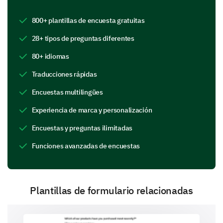
Muy poco claro
800+ plantillas de encuesta gratuitas
Poco claro
28+ tipos de preguntas diferentes
Claro
80+ idiomas
Muy claro
Traducciones rápidas
Encuestas multilingües
¿Qué aspectos del proceso de solicitud
Experiencia de marca y personalización
encontraste más desafiantes? (Selecciona
Encuestas y preguntas ilimitadas
todos los que apliquen)
Funciones avanzadas de encuestas
Llenar información personal
Subir documentos
Plantillas de formulario relacionadas
Escribir declaraciones personales
Obtener cartas de recomendación