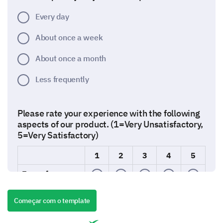
Every day
About once a week
About once a month
Less frequently
Please rate your experience with the following
aspects of our product. (1=Very Unsatisfactory,
5=Very Satisfactory)
1
2
3
4
5
Ease of use
Quality
Começar com o template
Performance