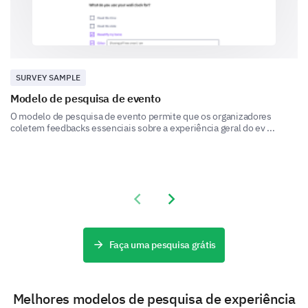
recent experience with our customer service?
SURVEY SAMPLE
Modelo de pesquisa de evento
Final Feedback
O modelo de pesquisa de evento permite que os organizadores
coletem feedbacks essenciais sobre a experiência geral do ev ...
Share your overall experience and any additional
comments you have for us.
Please, share any additional comments or
suggestions you have to improve our
Previous slide
Next slide
product/services.
Faça uma pesquisa grátis
Melhores modelos de pesquisa de experiência