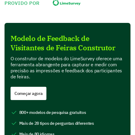
PROVIDO POR
Value for money
Product Features
Modelo de Feedback de
In this section, we are interested in your perspective
Visitantes de Feiras Construtor
on specific features of our product.
Which features of our product do you find most
O construtor de modelos do LimeSurvey oferece uma
useful? (Select all that apply)
ferramenta abrangente para capturar e medir com
precisão as impressões e feedback dos participantes
de feiras.
Feature A
Feature B
Começar agora
Feature C
800+ modelos de pesquisa gratuitos
Feature D
Mais de 28 tipos de perguntas diferentes
Mais de 80 idiomas