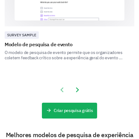
base em sua experiência?
Sim
Não
SURVEY SAMPLE
Talvez
Modelo de pesquisa de evento
O modelo de pesquisa de evento permite que os organizadores
Por favor, coloque aqui o seu comentário:
coletem feedback crítico sobre a experiência geral do evento ...
Previous slide
Next slide
Informações do Participante
Criar pesquisa grátis
Esta é a seção final onde coletamos algumas
informações pessoais para nossos registros. Essas
informações não serão compartilhadas
Melhores modelos de pesquisa de experiência