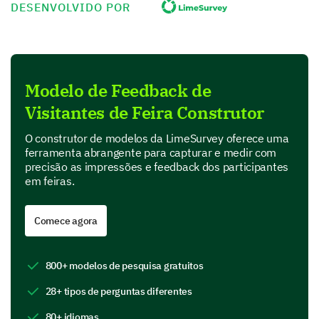
DESENVOLVIDO POR
Qualidade das apresentações
Oportunidades de networking
Modelo de Feedback de
Impressões dos Expositores
Visitantes de Feira Construtor
Nesta parte, queremos saber sua impressão sobre os
expositores da feira.
O construtor de modelos da LimeSurvey oferece uma
ferramenta abrangente para capturar e medir com
Quais expositores se destacaram para você?
precisão as impressões e feedback dos participantes
em feiras.
Exemplo A
Exemplo B
Comece agora
Exemplo C
800+ modelos de pesquisa gratuitos
28+ tipos de perguntas diferentes
Por que esses expositores se destacaram para
você?
80+ idiomas