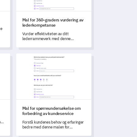
Mal for 360-graders vurdering av
lederkompetanse
ke
Vurder effektiviteten av ditt
lederrammeverk med denne
omfattende malen for '360-graders
vurdering av lederkompetanse'.
r
Mal for spørreundersøkelse om forbedring av kundeservi
Mal for spørreundersøkelse om
forbedring av kundeservice
ne
Forstå kundenes behov og erfaringer
bedre med denne malen for
og
spørreundersøkelse om forbedring
av kundeservice.