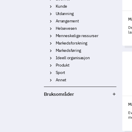
Kunde
Utdanning
Ma
Arrangement
De
Helsevesen
la
Menneskelige ressurser
gj
fo
Markedsforskning
tj
Markedsføring
Mal 
Ideell organisasjon
Produkt
Sport
Annet
Bruksområder
M
Ev
m
un
de
på