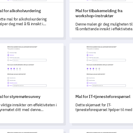
l for alkoholvurdering
Mal for tilbakemelding fra
workshop-instruktør
tte mal for alkoholvurdering
elper deg med å få innsikt i
Denne malen gir deg muligheten til
koholforbruksvaner.
få omfattende innsikt i effektivitete
av treningene dine.
for styremøtesurvey
Mal for IT-tjenesteforespørsel
al for styremøtesurvey
Mal for IT-tjenesteforespørsel
 viktige innsikter om effektiviteten i
Dette skjemaet for IT-
yremøtet ditt med denne
tjenesteforespørsel hjelper til med
fattende surveymalen.
strømlinjeforme tekniske probleme
ved å fange opp viktige detaljer.
for tilfredshetsundersøkelse
Mal for klage på sykehustjenes