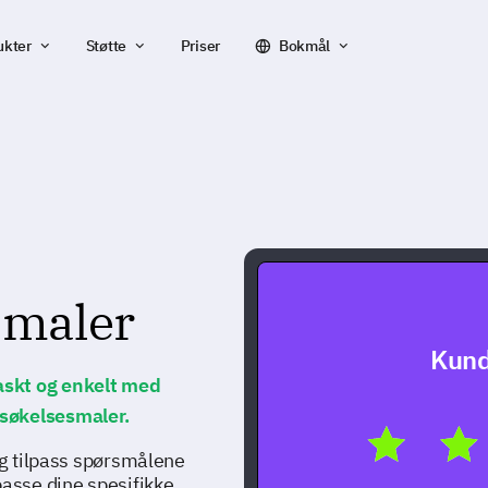
ukter
Støtte
Priser
Bokmål
smaler
Kund
askt og enkelt med
søkelsesmaler.
 og tilpass spørsmålene
passe dine spesifikke