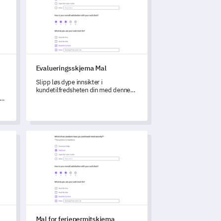
Evalueringsskjema Mal
Slipp løs dype innsikter i
kundetilfredsheten din med denne
omfattende Evalueringsskjema Mal.
ngsundersøkelse Mal
Mal for feriepermitskjema
Mal for feriepermitskjema