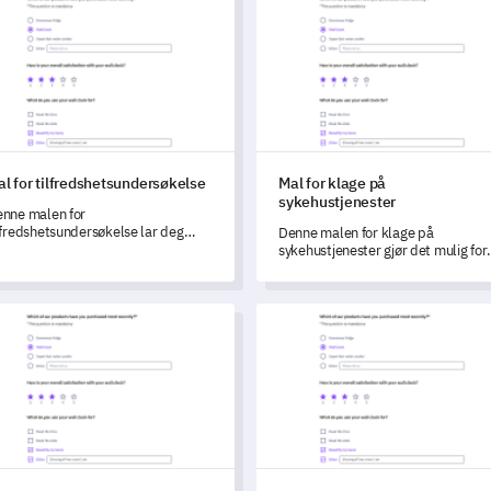
l for tilfredshetsundersøkelse
Mal for klage på
sykehustjenester
nne malen for
lfredshetsundersøkelse lar deg
Denne malen for klage på
fektivt vurdere kundetilfredshet og
sykehustjenester gjør det mulig for
entifisere områder for
deg å vurdere og forbedre kvalitet
oduktforbedring.
på tjenestene dine.
for prosjektvurdering
Mal for undersøkelse om amm