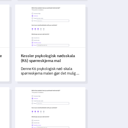
lse av opplæringsøkter
Kessler psykologisk nødsskala (K6) spørreskjema mal
se
Kessler psykologisk nødsskala
(K6) spørreskjema mal
Denne K6 psykologisk nød-skala
spørreskjema malen gjør det mulig å
å
avdekke viktige innsikter om
individers mentale helse i løpet av
den siste måneden.
kshop-instruktør
Historie Quiz Mal