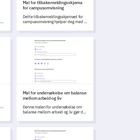
Mal for tilbakemeldingsskjema
for campusomvisning
Dette tilbakemeldingsskjemaet for
l
campusomvisning hjelper deg med å
forstå styrker og forbedringsområder
i campusomvisningene dine.
Mal for undersøkelse om balanse mellom arbeid og liv
Mal for undersøkelse om balanse
mellom arbeid og liv
ig
Denne malen for undersøkelse om
balanse mellom arbeid og liv gjør det
mulig for deg å avdekke innsiktsfulle
perspektiver om ansattes integrering
av arbeid og liv.
er
rekonsept
Evalueringsskjema Mal