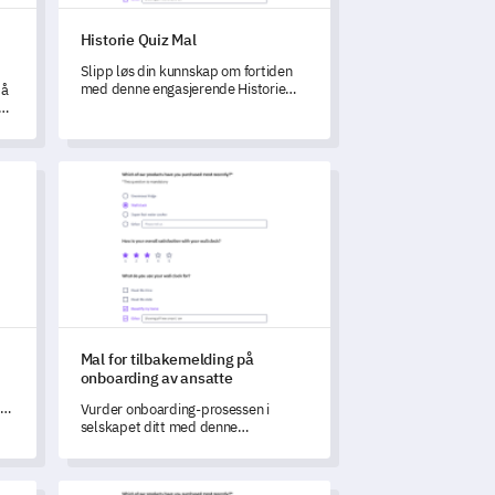
Historie Quiz Mal
Slipp løs din kunnskap om fortiden
med denne engasjerende Historie
 å
Quiz malen.
n
Mal for tilbakemelding på onboarding av ansatte
Mal for tilbakemelding på
onboarding av ansatte
 å
Vurder onboarding-prosessen i
r
selskapet ditt med denne
omfattende tilbakemeldingsmalen.
ter
Mal for skoleopptaksform