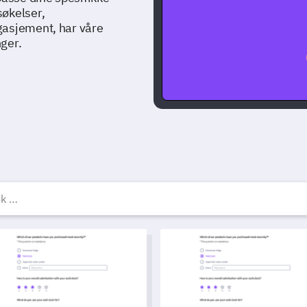
søkelser,
gasjement, har våre
ger.
ratis undersøkelsesskje
for hotellreservasjon
Quizmal