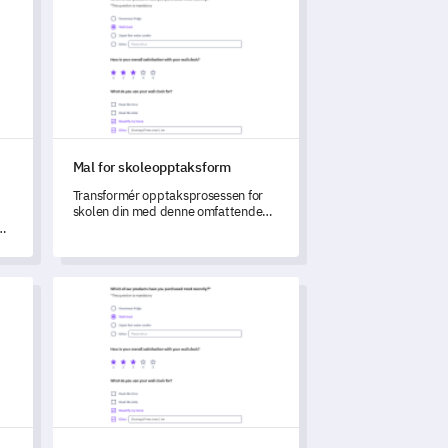
Mal for skoleopptaksform
Transformér opptaksprosessen for
skolen din med denne omfattende
malen, som er designet for å fange
viktig informasjon om elever og
en
foresatte.
esupport
Mal for tilbakemeldingsskjema for campusomvisning