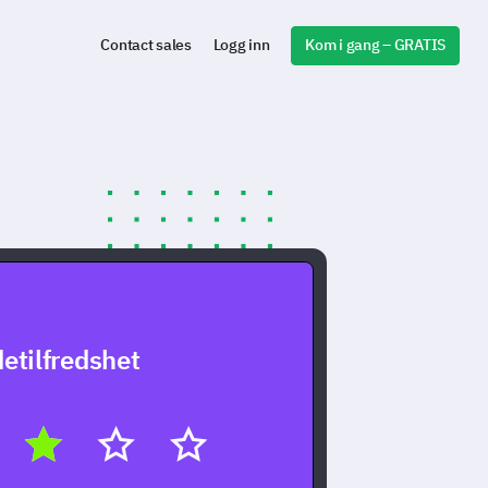
Kom i gang – GRATIS
Contact sales
Logg inn
etilfredshet