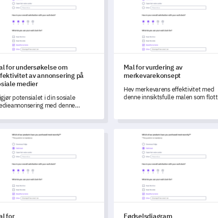
al for undersøkelse om
Mal for vurdering av
fektivitet av annonsering på
merkevarekonsept
osiale medier
Hev merkevarens effektivitet med
denne innsiktsfulle malen som flott
igjør potensialet i din sosiale
fanger kundens interaksjon og
edieannonsering med denne
oppfatning av merkevaren din.
fattende malen, designet for å
rdere effektiviteten og forme dine
emtidige strategier.
for pasientregistreringsskjema
Fødselsdiagram Tilbakemeldi
l for
Fødselsdiagram