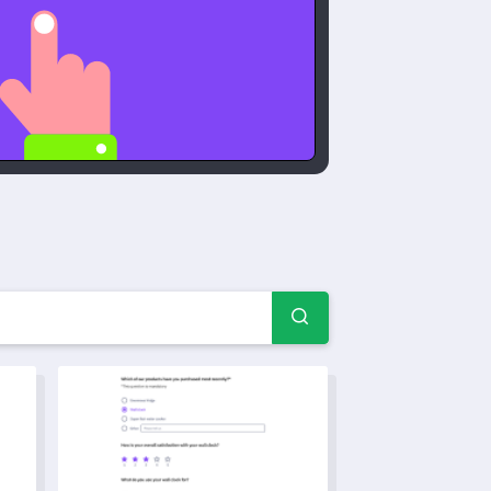
maer — Eksempler på spør
Mal for 360-graders vurdering av lederkompetanse