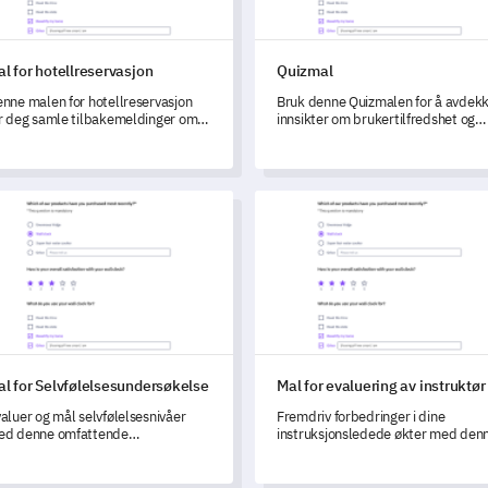
l for hotellreservasjon
Quizmal
nne malen for hotellreservasjon
Bruk denne Quizmalen for å avdek
r deg samle tilbakemeldinger om
innsikter om brukertilfredshet og
estenes bestillingsopplevelse for å
fremheve områder for fremtidig
rbedre og utvikle hotellets
utvikling i din velværeapp.
enester.
for Selvfølelsesundersøkelse
Mal for evaluering av instruktø
al for Selvfølelsesundersøkelse
Mal for evaluering av instruktør
aluer og mål selvfølelsesnivåer
Fremdriv forbedringer i dine
ed denne omfattende
instruksjonsledede økter med den
dersøkelsesmalen, som hjelper
omfattende malen designet for å
g å forstå potensielle
evaluere instruktørens effektivitet 
virkningsfaktorer.
kursrelevans.