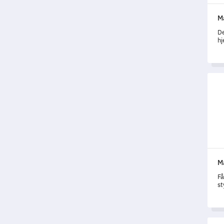
Ma
De
hj
al
Mal 
M
Få
st
om
Mal 