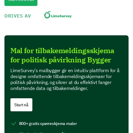
Performance
DRIVES AV
Value for money
Product Features
Mal for tilbakemeldingsskjema
In this section, we are interested in your perspective
for politisk påvirkning Bygger
on specific features of our product.
Which features of our product do you find most
LimeSurvey's malbygger gir en intuitiv plattform for å
useful? (Select all that apply)
designe omfattende tilbakemeldingsskjemaer for
politisk påvirkning, og sikrer at du effektivt fanger
omfattende data og tilbakemeldinger.
Feature A
Feature B
Start nå
Feature C
800+ gratis spørreskjema maler
Feature D