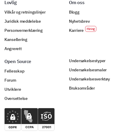
Lovlig
Om oss
Vilkår og retningslinjer
Blogg
Juridisk meddelelse
Nyhetsbrev
Personvernerklæring
Karriere
Kansellering
Angrerett
Undersøkelsestyper
Open Source
Undersøkelsesmaler
Fellesskap
Undersøkelsesverktøy
Forum
Bruksområder
Utviklere
Oversettelse