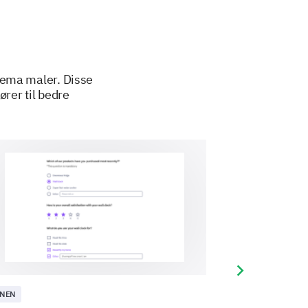
jema maler. Disse
ører til bedre
 regarding the design of our
Next slide
rall experience.
NEN
ANNEN