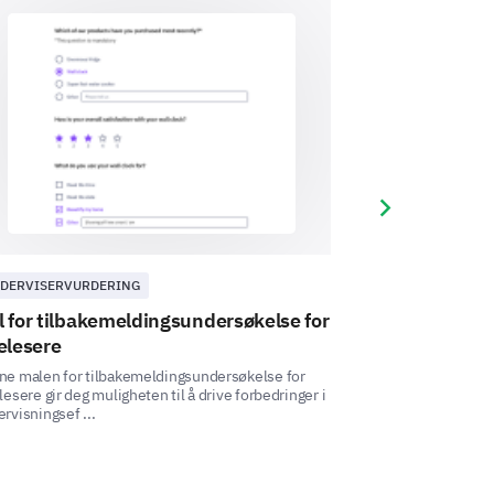
t website design.
Next slide
 opinions on the look and feel of our
DERVISERVURDERING
UNDERVISERVUR
ebsite design.
 for tilbakemeldingsundersøkelse for
Mal for
r
elesere
laboratorieo
ne malen for tilbakemeldingsundersøkelse for
Denne undersøkelse
lesere gir deg muligheten til å drive forbedringer i
innsikter i laborat
3
4
5
rvisningsef ...
utfordringer, ...