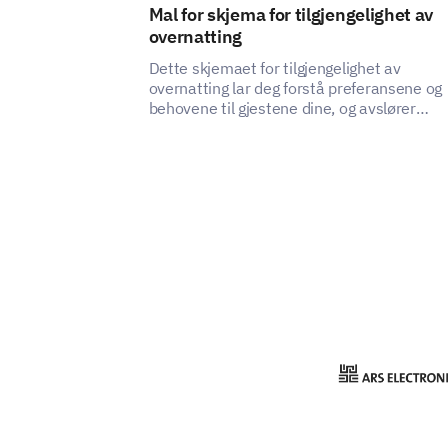
Mal for skjema for tilgjengelighet av
overnatting
Dette skjemaet for tilgjengelighet av
overnatting lar deg forstå preferansene og
behovene til gjestene dine, og avslører
hvordan du kan forbedre tilfredsheten og
opplevelsen av overnattingstjenesten din.