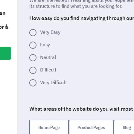
We are interested in learning about your experien
its structure to find what you are looking for.
len
How easy do you find navigating through ou
or å
Very Easy
Easy
Neutral
Difficult
Very Difficult
What areas of the website do you visit most
Home Page
Product Pages
Blog