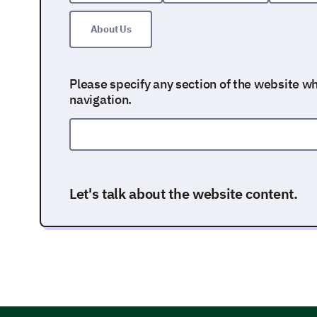
About Us
Please specify any section of the website whe
navigation.
Let's talk about the website content.
Your thoughts about the relevance and clarity of 
important to us.
How relevant do you find the content on our
1- Extremely Relevant