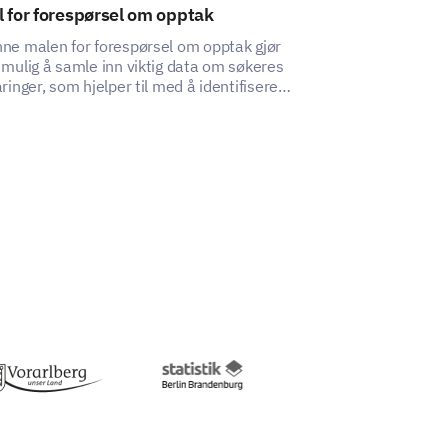
 for forespørsel om opptak
Mal for tilfre
bsite can give us crucial insights to
skoleprogram
ne malen for forespørsel om opptak gjør
 mulig å samle inn viktig data om søkeres
Denne malen hj
 to others (on a scale of 0-10)?
aringer, som hjelper til med å identifisere
innsikt i foreld
åder for forbedring.
ditt etter-skole
ggestions to improve our