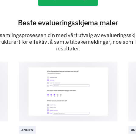
Typography
Beste evalueringsskjema maler
Imagery
samlingsprosessen din med vårt utvalg av evalueringssk
Responsiveness
ukturert for effektivt å samle tilbakemeldinger, noe som f
resultater.
Please provide any suggestions or comments
website.
Finally, some questions about your ove
ANNEN
AN