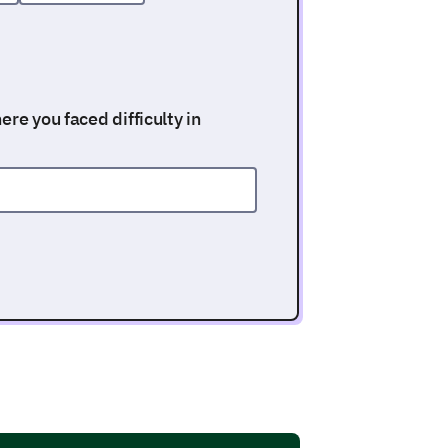
re you faced difficulty in
our website content are very
 website to your needs?