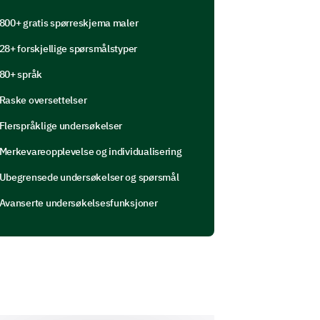
800+ gratis spørreskjema maler
28+ forskjellige spørsmålstyper
80+ språk
Raske oversettelser
Flerspråklige undersøkelser
Merkevareopplevelse og individualisering
Ubegrensede undersøkelser og spørsmål
Avanserte undersøkelsesfunksjoner
t on our website?
se enter your comment here: