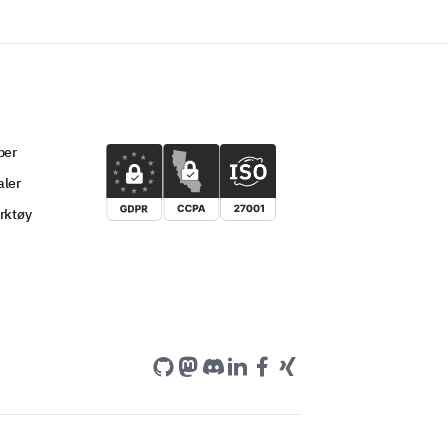
per
ler
rktøy