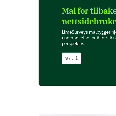
Mal for tilba
nettsidebruk
LimeSurveys malbygger hje
undersøkelse for å forstå 
perspektiv.
Start nå