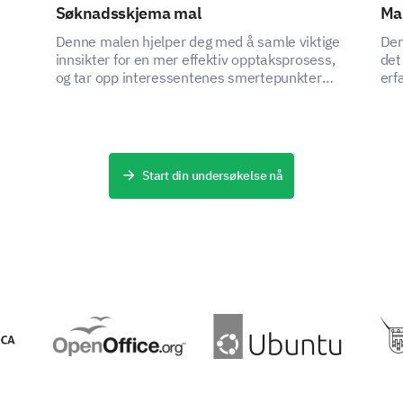
Søknadsskjema mal
Mal
Your overall impression and experience with our we
make improvements.
Denne malen hjelper deg med å samle viktige
Den
innsikter for en mer effektiv opptaksprosess,
det
How likely are you to recommend our website
og tar opp interessentenes smertepunkter
erf
ved å fange kritiske data.
omr
Start din undersøkelse nå
Please share any additional comments or su
website.
DRIVES AV