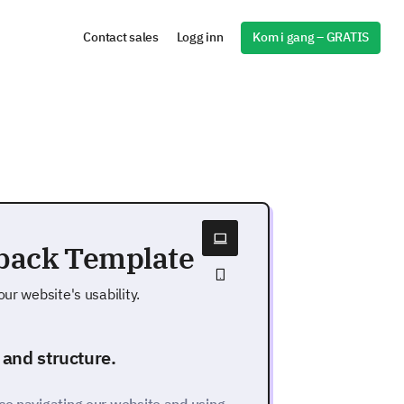
Kom i gang – GRATIS
Contact sales
Logg inn
dback Template
ur website's usability.
 and structure.